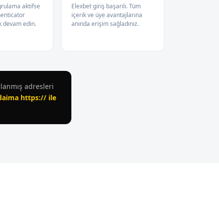
oğrulama aktifse
Elexbet giriş başarılı. Tüm
enticator
içerik ve üye avantajlarına
k devam edin.
anında erişim sağladınız.
ulanmış adresleri
aima https:// ile