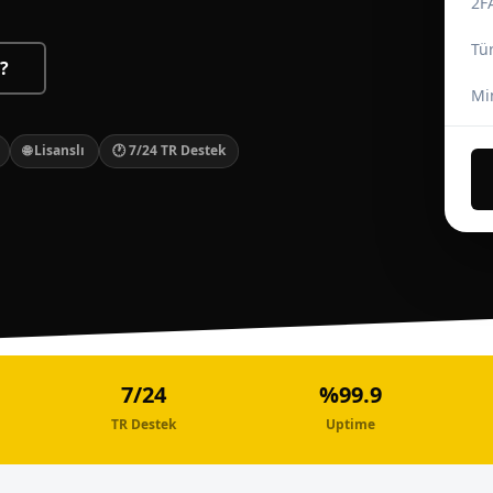
2F
Tü
?
Mi
🌐 Lisanslı
🕐 7/24 TR Destek
7/24
%99.9
TR Destek
Uptime