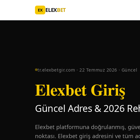
ELEX
BET
EX
tr.elexbetgir.com · 22 Temmuz 2026 · Güncel
Elexbet Giriş
Güncel Adres & 2026 Re
Elexbet platformuna doğrulanmış, güvenl
noktası. Elexbet giriş adresini ve tüm 