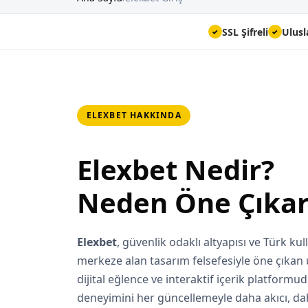
SSL Şifreli
Ulusl
✓
✓
ELEXBET HAKKINDA
Elexbet Nedir?
Neden Öne Çıkar
Elexbet
, güvenlik odaklı altyapısı ve Türk kull
merkeze alan tasarım felsefesiyle öne çıkan ul
dijital eğlence ve interaktif içerik platformud
deneyimini her güncellemeyle daha akıcı, dah