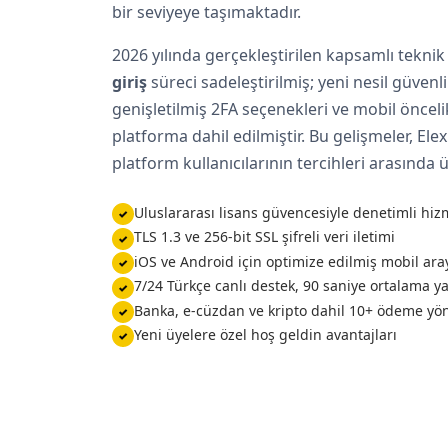
bir seviyeye taşımaktadır.
2026 yılında gerçekleştirilen kapsamlı tekni
giriş
süreci sadeleştirilmiş; yeni nesil güvenl
genişletilmiş 2FA seçenekleri ve mobil öncelik
platforma dahil edilmiştir. Bu gelişmeler, Elexb
platform kullanıcılarının tercihleri arasında üs
Uluslararası lisans güvencesiyle denetimli hiz
✓
TLS 1.3 ve 256-bit SSL şifreli veri iletimi
✓
iOS ve Android için optimize edilmiş mobil ara
✓
7/24 Türkçe canlı destek, 90 saniye ortalama ya
✓
Banka, e-cüzdan ve kripto dahil 10+ ödeme yö
✓
Yeni üyelere özel hoş geldin avantajları
✓