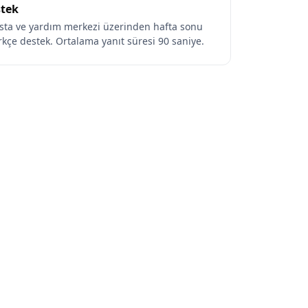
stek
osta ve yardım merkezi üzerinden hafta sonu
ürkçe destek. Ortalama yanıt süresi 90 saniye.