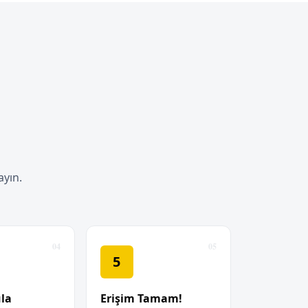
ayın.
5
la
Erişim Tamam!