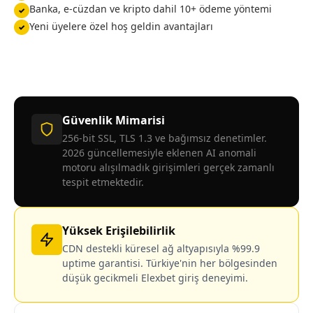
Banka, e-cüzdan ve kripto dahil 10+ ödeme yöntemi
✓
Yeni üyelere özel hoş geldin avantajları
✓
Güvenlik Mimarisi
256-bit SSL, TLS 1.3 ve bağımsız denetimler.
2026 güncellemesiyle eklenen AI anomali
motoru alışılmadık girişimleri gerçek zamanlı
tespit etmektedir.
Yüksek Erişilebilirlik
CDN destekli küresel ağ altyapısıyla %99.9
uptime garantisi. Türkiye'nin her bölgesinden
düşük gecikmeli Elexbet giriş deneyimi.