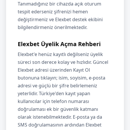
Tanımadığınız bir cihazda açık oturum
tespit ederseniz şifrenizi hemen
değiştirmeniz ve Elexbet destek ekibini
bilgilendirmeniz önerilmektedir.
Elexbet Üyelik Açma Rehberi
Elexbet'e henüz kayıtlı değilseniz üyelik
süreci son derece kolay ve hızlıdır. Güncel
Elexbet adresi üzerinden Kayıt Ol
butonuna tıklayın; isim, soyisim, e-posta
adresi ve güçlü bir şifre belirlemeniz
yeterlidir. Türkiye'den kayıt yapan
kullanıcılar için telefon numarası
doğrulaması ek bir güvenlik katmanı
olarak istenebilmektedir. E-posta ya da
SMS doğrulamasının ardından Elexbet