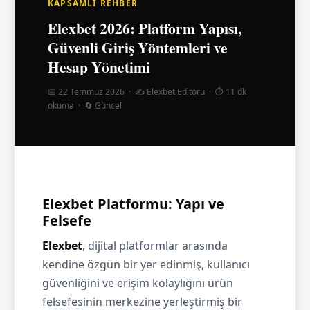
KAPSAMLI REHBER
Elexbet 2026: Platform Yapısı,
Güvenli Giriş Yöntemleri ve
Hesap Yönetimi
📅 22 Temmuz 2026 · ✍ Elexbet Editörü · ⏱ 11 dk
okuma · 🔄 Güncel
Elexbet Platformu: Yapı ve
Felsefe
Elexbet
, dijital platformlar arasında
kendine özgün bir yer edinmiş, kullanıcı
güvenliğini ve erişim kolaylığını ürün
felsefesinin merkezine yerleştirmiş bir