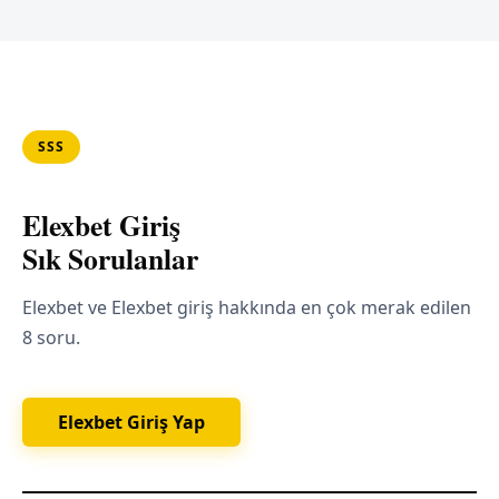
SSS
Elexbet Giriş
Sık Sorulanlar
Elexbet ve Elexbet giriş hakkında en çok merak edilen
8 soru.
Elexbet Giriş Yap