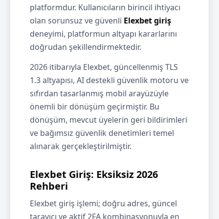
platformdur. Kullanıcıların birincil ihtiyacı
olan sorunsuz ve güvenli
Elexbet giriş
deneyimi, platformun altyapı kararlarını
doğrudan şekillendirmektedir.
2026 itibarıyla Elexbet, güncellenmiş TLS
1.3 altyapısı, AI destekli güvenlik motoru ve
sıfırdan tasarlanmış mobil arayüzüyle
önemli bir dönüşüm geçirmiştir. Bu
dönüşüm, mevcut üyelerin geri bildirimleri
ve bağımsız güvenlik denetimleri temel
alınarak gerçekleştirilmiştir.
Elexbet Giriş: Eksiksiz 2026
Rehberi
Elexbet giriş işlemi; doğru adres, güncel
tarayıcı ve aktif 2FA kombinasyonuyla en