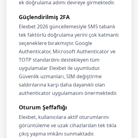
ek doğrulama adımı devreye girmektedir.
Güçlendirilmiş 2FA
Elexbet 2026 güncellemesiyle SMS tabanlı
tek faktörlü doğrulama yerini çok katmanlı
seçeneklere bırakmıştır. Google
Authenticator, Microsoft Authenticator ve
TOTP standardını destekleyen tüm
uygulamalar Elexbet ile uyumludur.
Güvenlik uzmanları, SIM değiştirme
saldırılarına karşı daha dayanıklı olan
authenticator uygulamasını önermektedir.
Oturum Şeffaflığı
Elexbet, kullanıcılara aktif oturumlarını
görüntüleme ve uzak cihazlardan tek tıkla
çıkış yapma imkânı sunmaktadır.