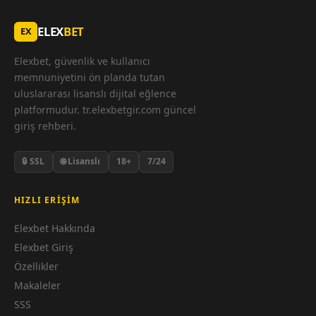
ELEX
BET
EX
Elexbet, güvenlik ve kullanıcı
memnuniyetini ön planda tutan
uluslararası lisanslı dijital eğlence
platformudur. tr.elexbetgir.com güncel
giriş rehberi.
🔒 SSL
🌐 Lisanslı
18+
7/24
HIZLI ERIŞIM
Elexbet Hakkında
Elexbet Giriş
Özellikler
Makaleler
SSS