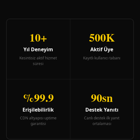
10+
500K
Yıl Deneyim
Aktif Üye
Kesintisiz aktif hizmet
Kayıtlı kullanıcı tabanı
süresi
%99.9
90sn
Erişilebilirlik
Destek Yanıtı
CDN altyapısı uptime
Canlı destek ilk yanıt
garantisi
ortalaması