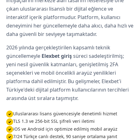
ihtiyaçlarını merkeze alan tasarım felsefesiyle öne
çıkan uluslararası lisanslı bir dijital eğlence ve
interaktif içerik platformudur. Platform, kullanıcı
deneyimini her güncellemeyle daha akıcı, daha hızlı ve
daha güvenli bir seviyeye taşımaktadır.
2026 yılında gerçekleştirilen kapsamlı teknik
güncellemeyle
Elexbet giriş
süreci sadeleştirilmiş;
yeni nesil güvenlik katmanları, genişletilmiş 2FA
seçenekleri ve mobil öncelikli arayüz yenilikleri
platforma dahil edilmiştir. Bu gelişmeler, Elexbet'i
Türkiye'deki dijital platform kullanıcılarının tercihleri
arasında üst sıralara taşımıştır.
Uluslararası lisans güvencesiyle denetimli hizmet
✓
TLS 1.3 ve 256-bit SSL şifreli veri iletimi
✓
iOS ve Android için optimize edilmiş mobil arayüz
✓
7/24 Türkçe canlı destek, 90 saniye ortalama yanıt
✓