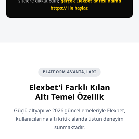
sitelere dikkat edin;
gerçek Elexbet adresi daima
https:// ile başlar.
PLATFORM AVANTAJLARI
Elexbet'i Farklı Kılan
Altı Temel Özellik
Güçlü altyapı ve 2026 güncellemeleriyle Elexbet,
kullanıcılarına altı kritik alanda üstün deneyim
sunmaktadır.