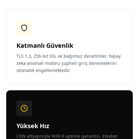
Katmanlı Güvenlik
TLS 1.3, 256-bit SSL ve bağımsız denetimler. Yapay
zeka anomali motoru şüpheli giriş denemelerini
otomatik engellemektedir.
Yüksek Hız
CDN altyapısıyla %99.9 uptime garantisi. Elexbet