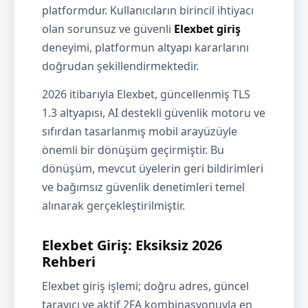
platformdur. Kullanıcıların birincil ihtiyacı
olan sorunsuz ve güvenli
Elexbet giriş
deneyimi, platformun altyapı kararlarını
doğrudan şekillendirmektedir.
2026 itibarıyla Elexbet, güncellenmiş TLS
1.3 altyapısı, AI destekli güvenlik motoru ve
sıfırdan tasarlanmış mobil arayüzüyle
önemli bir dönüşüm geçirmiştir. Bu
dönüşüm, mevcut üyelerin geri bildirimleri
ve bağımsız güvenlik denetimleri temel
alınarak gerçekleştirilmiştir.
Elexbet Giriş: Eksiksiz 2026
Rehberi
Elexbet giriş işlemi; doğru adres, güncel
tarayıcı ve aktif 2FA kombinasyonuyla en