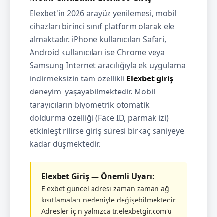
Elexbet'in 2026 arayüz yenilemesi, mobil
cihazları birinci sınıf platform olarak ele
almaktadır. iPhone kullanıcıları Safari,
Android kullanıcıları ise Chrome veya
Samsung Internet aracılığıyla ek uygulama
indirmeksizin tam özellikli
Elexbet giriş
deneyimi yaşayabilmektedir. Mobil
tarayıcıların biyometrik otomatik
doldurma özelliği (Face ID, parmak izi)
etkinleştirilirse giriş süresi birkaç saniyeye
kadar düşmektedir.
Elexbet Giriş — Önemli Uyarı:
Elexbet güncel adresi zaman zaman ağ
kısıtlamaları nedeniyle değişebilmektedir.
Adresler için yalnızca tr.elexbetgir.com'u