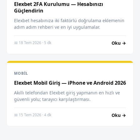
Elexbet 2FA Kurulumu — Hesabınızı
Güçlendirin
Elexbet hesabınıza iki faktörlü doğrulama eklemenin
adım adım rehberi ve en iyi uygulamalar.
Oku →
📅 18 Tem 2026 · 5 dk
MOBIL
Elexbet Mobil Giriş — iPhone ve Android 2026
Akıllı telefondan Elexbet giriş yapmanın en hızlı ve
güvenli yolu; tarayıcı karşılaştırması.
Oku →
📅 15 Tem 2026 · 4 dk