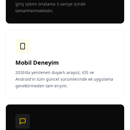
giriş işlemi ortalama 3 saniye içinde
tamamlanmaktadır.
Mobil Deneyim
2026'da yenilenen duyarlı arayüz; iOS ve
Android'in tüm güncel sürümlerinde ek uygulama
gerektirmeden tam erişim.