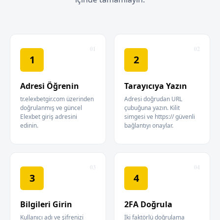
1
2
Adresi Öğrenin
Tarayıcıya Yazın
tr.elexbetgir.com üzerinden
Adresi doğrudan URL
doğrulanmış ve güncel
çubuğuna yazın. Kilit
Elexbet giriş adresini
simgesi ve https:// güvenli
edinin.
bağlantıyı onaylar.
3
4
Bilgileri Girin
2FA Doğrula
Kullanıcı adı ve şifrenizi
İki faktörlü doğrulama