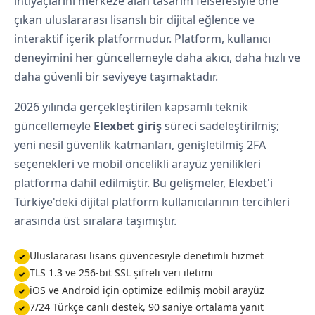
ihtiyaçlarını merkeze alan tasarım felsefesiyle öne
çıkan uluslararası lisanslı bir dijital eğlence ve
interaktif içerik platformudur. Platform, kullanıcı
deneyimini her güncellemeyle daha akıcı, daha hızlı ve
daha güvenli bir seviyeye taşımaktadır.
2026 yılında gerçekleştirilen kapsamlı teknik
güncellemeyle
Elexbet giriş
süreci sadeleştirilmiş;
yeni nesil güvenlik katmanları, genişletilmiş 2FA
seçenekleri ve mobil öncelikli arayüz yenilikleri
platforma dahil edilmiştir. Bu gelişmeler, Elexbet'i
Türkiye'deki dijital platform kullanıcılarının tercihleri
arasında üst sıralara taşımıştır.
Uluslararası lisans güvencesiyle denetimli hizmet
✓
TLS 1.3 ve 256-bit SSL şifreli veri iletimi
✓
iOS ve Android için optimize edilmiş mobil arayüz
✓
7/24 Türkçe canlı destek, 90 saniye ortalama yanıt
✓