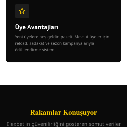
Üye Avantajları
Yeni üyelere hoş geldin paketi. Mevcut üyeler için
reload, sadakat ve sezon kampanyalarıyla
ödüllendirme sistemi.
Rakamlar Konuşuyor
Elexbet'in güvenilirliğini gösteren somut veriler