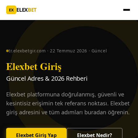
ELEX
BET
EX
tr.elexbetgir.com · 22 Temmuz 2026 · Güncel
Elexbet Giriş
Güncel Adres & 2026 Rehberi
Elexbet platformuna doğrulanmış, güvenli ve
kesintisiz erişimin tek referans noktası. Elexbet
giriş adresini ve tüm adımları buradan öğrenin.
Elexbet Giriş Yap
Elexbet Nedir?