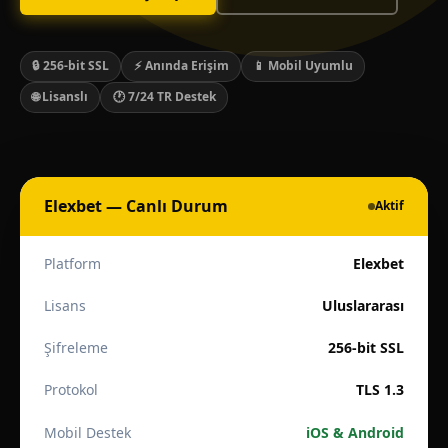
🔒 256-bit SSL
⚡ Anında Erişim
📱 Mobil Uyumlu
🌐 Lisanslı
🕐 7/24 TR Destek
Elexbet — Canlı Durum
Aktif
Platform
Elexbet
Lisans
Uluslararası
Şifreleme
256-bit SSL
Protokol
TLS 1.3
Mobil Destek
iOS & Android