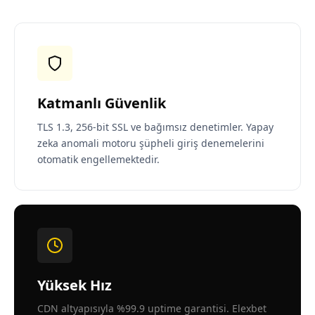
Katmanlı Güvenlik
TLS 1.3, 256-bit SSL ve bağımsız denetimler. Yapay
zeka anomali motoru şüpheli giriş denemelerini
otomatik engellemektedir.
Yüksek Hız
CDN altyapısıyla %99.9 uptime garantisi. Elexbet