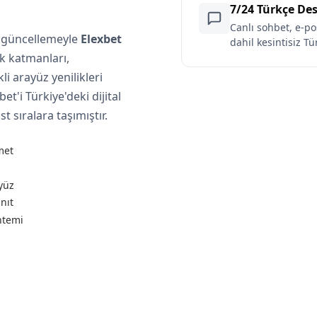
7/24 Türkçe De
Canlı sohbet, e-p
k güncellemeyle
Elexbet
dahil kesintisiz T
ik katmanları,
li arayüz yenilikleri
et'i Türkiye'deki dijital
t sıralara taşımıştır.
met
yüz
nıt
ntemi