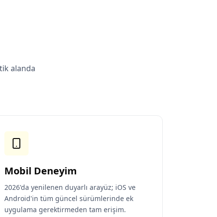
itik alanda
Mobil Deneyim
2026'da yenilenen duyarlı arayüz; iOS ve
Android'in tüm güncel sürümlerinde ek
uygulama gerektirmeden tam erişim.