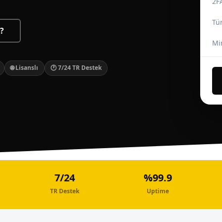
2F
Tü
?
Mi
🌐 Lisanslı
🕐 7/24 TR Destek
7/24
%99.9
TR Destek
Uptime