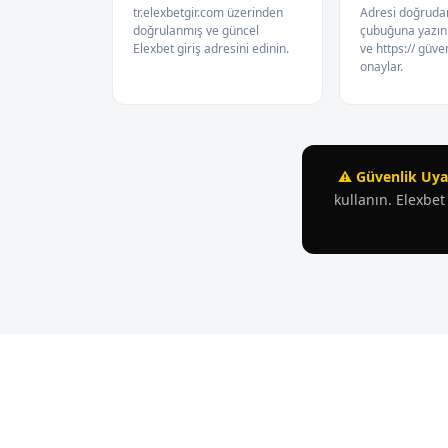
tr.elexbetgir.com üzerinden
Adresi doğruda
doğrulanmış ve güncel
çubuğuna yazın. 
Elexbet giriş adresini edinin.
ve https:// güve
onaylar.
⚠ Güvenlik Uyar
kullanın. Elexbet