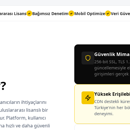
ararası Lisans
Bağımsız Denetim
Mobil Optimize
Veri Güve
✓
✓
✓
Güvenlik Mimar
256-bit SSL, TLS 1
güncellemesiyle e
girişimleri gerçek
?
Yüksek Erişilebi
CDN destekli küres
anıcıların ihtiyaçlarını
Türkiye'nin her bö
uslararası lisanslı bir
deneyimi.
ur. Platform, kullanıcı
a hızlı ve daha güvenli