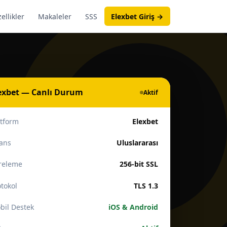
ellikler
Makaleler
SSS
Elexbet Giriş →
exbet — Canlı Durum
Aktif
atform
Elexbet
sans
Uluslararası
freleme
256-bit SSL
otokol
TLS 1.3
bil Destek
iOS & Android