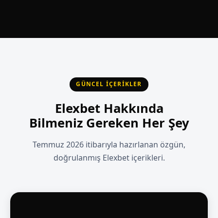
GÜNCEL İÇERIKLER
Elexbet Hakkında
Bilmeniz Gereken Her Şey
Temmuz 2026 itibarıyla hazırlanan özgün,
doğrulanmış Elexbet içerikleri.