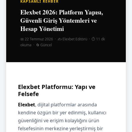
KAPSAMLI REHBER
Elexbet 2026: Platform Yapısı,
Güvenli Giriş Yöntemleri ve
Hesap Yönetimi
📅 22 Temmuz 2026 · ✍ Elexbet Editörü · ⏱ 11 dk
okuma · 🔄 Güncel
Elexbet Platformu: Yapı ve
Felsefe
Elexbet
, dijital platformlar arasında
kendine özgün bir yer edinmiş, kullanıcı
güvenliğini ve erişim kolaylığını ürün
felsefesinin merkezine yerleştirmiş bir