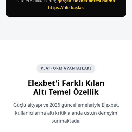
sitelere dikkat edin;
gerçek Elexbet adresi daima
https:// ile başlar.
PLATFORM AVANTAJLARI
Elexbet'i Farklı Kılan
Altı Temel Özellik
Güçlü altyapı ve 2026 güncellemeleriyle Elexbet,
kullanıcılarına altı kritik alanda üstün deneyim
sunmaktadır.