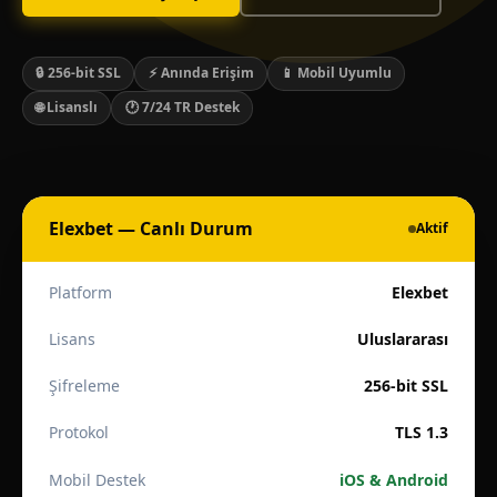
🔒 256-bit SSL
⚡ Anında Erişim
📱 Mobil Uyumlu
🌐 Lisanslı
🕐 7/24 TR Destek
Elexbet — Canlı Durum
Aktif
Platform
Elexbet
Lisans
Uluslararası
Şifreleme
256-bit SSL
Protokol
TLS 1.3
Mobil Destek
iOS & Android