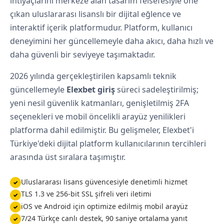
ihtiyaçlarını merkeze alan tasarım felsefesiyle öne
çıkan uluslararası lisanslı bir dijital eğlence ve
interaktif içerik platformudur. Platform, kullanıcı
deneyimini her güncellemeyle daha akıcı, daha hızlı ve
daha güvenli bir seviyeye taşımaktadır.
2026 yılında gerçekleştirilen kapsamlı teknik
güncellemeyle
Elexbet giriş
süreci sadeleştirilmiş;
yeni nesil güvenlik katmanları, genişletilmiş 2FA
seçenekleri ve mobil öncelikli arayüz yenilikleri
platforma dahil edilmiştir. Bu gelişmeler, Elexbet'i
Türkiye'deki dijital platform kullanıcılarının tercihleri
arasında üst sıralara taşımıştır.
Uluslararası lisans güvencesiyle denetimli hizmet
✓
TLS 1.3 ve 256-bit SSL şifreli veri iletimi
✓
iOS ve Android için optimize edilmiş mobil arayüz
✓
7/24 Türkçe canlı destek, 90 saniye ortalama yanıt
✓