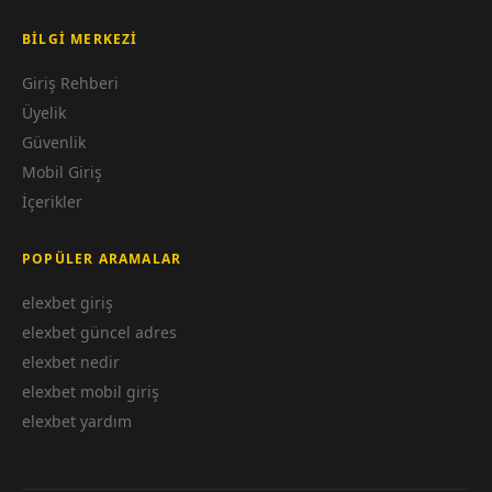
BILGI MERKEZI
Giriş Rehberi
Üyelik
Güvenlik
Mobil Giriş
İçerikler
POPÜLER ARAMALAR
elexbet giriş
elexbet güncel adres
elexbet nedir
elexbet mobil giriş
elexbet yardım