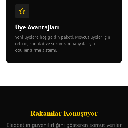
Üye Avantajları
Yeni üyelere hoş geldin paketi. Mevcut üyeler için
reload, sadakat ve sezon kampanyalarıyla
ödüllendirme sistemi.
Rakamlar Konuşuyor
Elexbet'in güvenilirliğini gösteren somut veriler