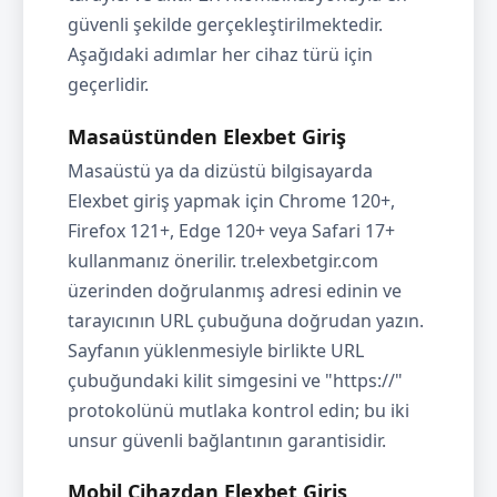
güvenli şekilde gerçekleştirilmektedir.
Aşağıdaki adımlar her cihaz türü için
geçerlidir.
Masaüstünden Elexbet Giriş
Masaüstü ya da dizüstü bilgisayarda
Elexbet giriş yapmak için Chrome 120+,
Firefox 121+, Edge 120+ veya Safari 17+
kullanmanız önerilir. tr.elexbetgir.com
üzerinden doğrulanmış adresi edinin ve
tarayıcının URL çubuğuna doğrudan yazın.
Sayfanın yüklenmesiyle birlikte URL
çubuğundaki kilit simgesini ve "https://"
protokolünü mutlaka kontrol edin; bu iki
unsur güvenli bağlantının garantisidir.
Mobil Cihazdan Elexbet Giriş