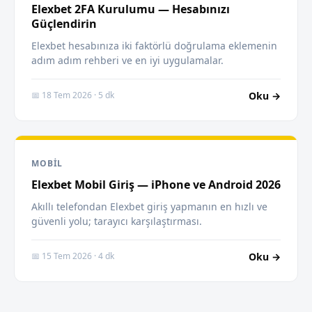
Elexbet 2FA Kurulumu — Hesabınızı
Güçlendirin
Elexbet hesabınıza iki faktörlü doğrulama eklemenin
adım adım rehberi ve en iyi uygulamalar.
Oku →
📅 18 Tem 2026 · 5 dk
MOBIL
Elexbet Mobil Giriş — iPhone ve Android 2026
Akıllı telefondan Elexbet giriş yapmanın en hızlı ve
güvenli yolu; tarayıcı karşılaştırması.
Oku →
📅 15 Tem 2026 · 4 dk