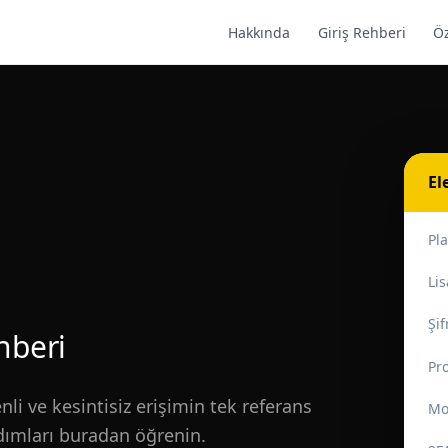
Hakkında
Giriş Rehberi
Öz
El
Pl
Li
Şi
hberi
Pr
i ve kesintisiz erişimin tek referans
Mo
adımları buradan öğrenin.