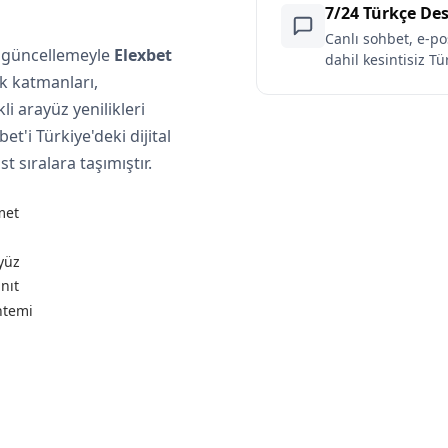
7/24 Türkçe De
Canlı sohbet, e-p
k güncellemeyle
Elexbet
dahil kesintisiz T
ik katmanları,
li arayüz yenilikleri
et'i Türkiye'deki dijital
t sıralara taşımıştır.
met
yüz
nıt
ntemi