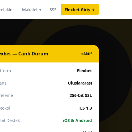
ellikler
Makaleler
SSS
Elexbet Giriş →
exbet — Canlı Durum
Aktif
atform
Elexbet
sans
Uluslararası
freleme
256-bit SSL
otokol
TLS 1.3
bil Destek
iOS & Android