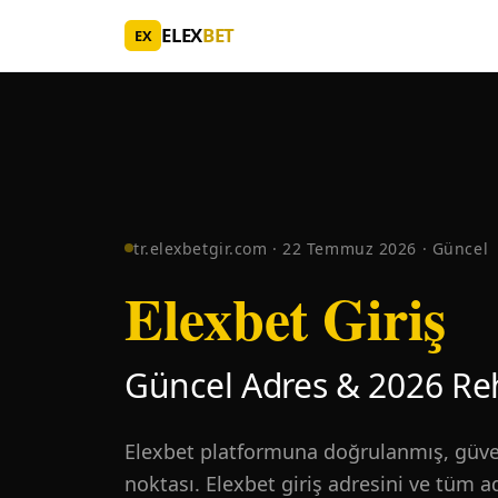
ELEX
BET
EX
tr.elexbetgir.com · 22 Temmuz 2026 · Güncel
Elexbet Giriş
Güncel Adres & 2026 Re
Elexbet platformuna doğrulanmış, güvenl
noktası. Elexbet giriş adresini ve tüm 