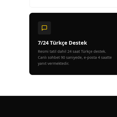
7/24 Türkçe Destek
Resmi tatil dahil 24 saat Türkçe destek.
Canlı sohbet 90 saniyede, e-posta 4 saatte
yanıt vermektedir.