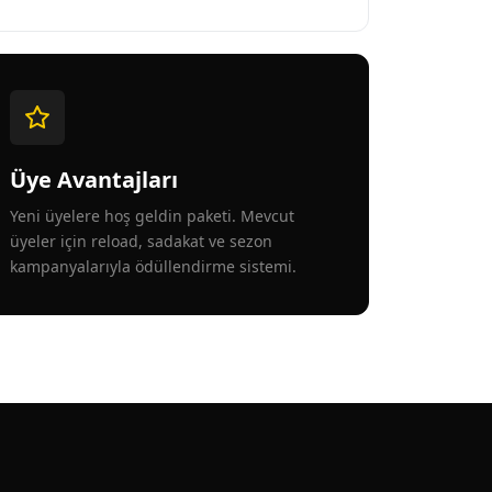
Üye Avantajları
Yeni üyelere hoş geldin paketi. Mevcut
üyeler için reload, sadakat ve sezon
kampanyalarıyla ödüllendirme sistemi.