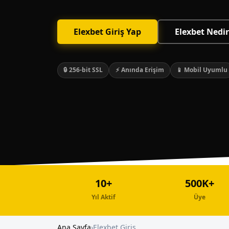
Elexbet Giriş Yap
Elexbet Nedir
🔒 256-bit SSL
⚡ Anında Erişim
📱 Mobil Uyumlu
10+
500K+
Yıl Aktif
Üye
Ana Sayfa
›
Elexbet Giriş