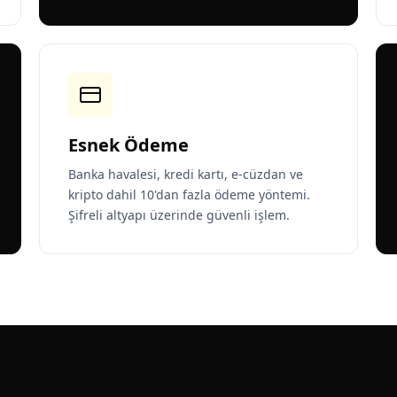
Esnek Ödeme
Banka havalesi, kredi kartı, e-cüzdan ve
kripto dahil 10'dan fazla ödeme yöntemi.
Şifreli altyapı üzerinde güvenli işlem.