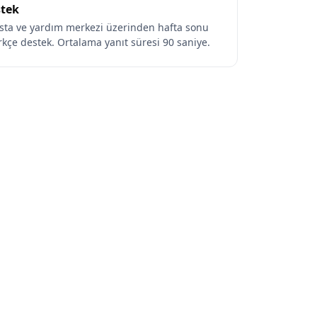
stek
osta ve yardım merkezi üzerinden hafta sonu
ürkçe destek. Ortalama yanıt süresi 90 saniye.