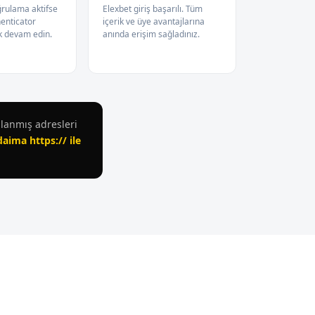
oğrulama aktifse
Elexbet giriş başarılı. Tüm
enticator
içerik ve üye avantajlarına
k devam edin.
anında erişim sağladınız.
ulanmış adresleri
aima https:// ile