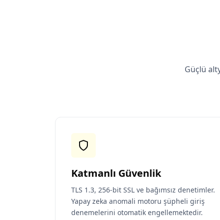
Güçlü alty
Katmanlı Güvenlik
TLS 1.3, 256-bit SSL ve bağımsız denetimler.
Yapay zeka anomali motoru şüpheli giriş
denemelerini otomatik engellemektedir.