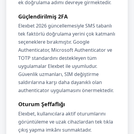
ek doğrulama adımı devreye girmektedir.
Güçlendirilmiş 2FA
Elexbet 2026 güncellemesiyle SMS tabanlı
tek faktörlü doğrulama yerini çok katmanlı
seçeneklere bırakmıştır. Google
Authenticator, Microsoft Authenticator ve
TOTP standardını destekleyen tüm
uygulamalar Elexbet ile uyumludur.
Güvenlik uzmanları, SIM değiştirme
saldırılarına karşı daha dayanıklı olan
authenticator uygulamasını önermektedir.
Oturum Şeffaflığı
Elexbet, kullanıcılara aktif oturumlarını
görüntüleme ve uzak cihazlardan tek tıkla
çıkış yapma imkânı sunmaktadır.