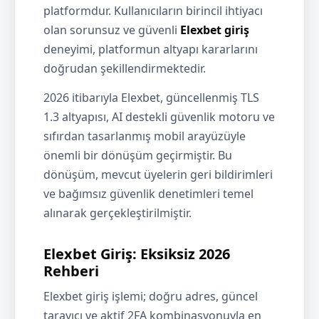
platformdur. Kullanıcıların birincil ihtiyacı
olan sorunsuz ve güvenli
Elexbet giriş
deneyimi, platformun altyapı kararlarını
doğrudan şekillendirmektedir.
2026 itibarıyla Elexbet, güncellenmiş TLS
1.3 altyapısı, AI destekli güvenlik motoru ve
sıfırdan tasarlanmış mobil arayüzüyle
önemli bir dönüşüm geçirmiştir. Bu
dönüşüm, mevcut üyelerin geri bildirimleri
ve bağımsız güvenlik denetimleri temel
alınarak gerçekleştirilmiştir.
Elexbet Giriş: Eksiksiz 2026
Rehberi
Elexbet giriş işlemi; doğru adres, güncel
tarayıcı ve aktif 2FA kombinasyonuyla en