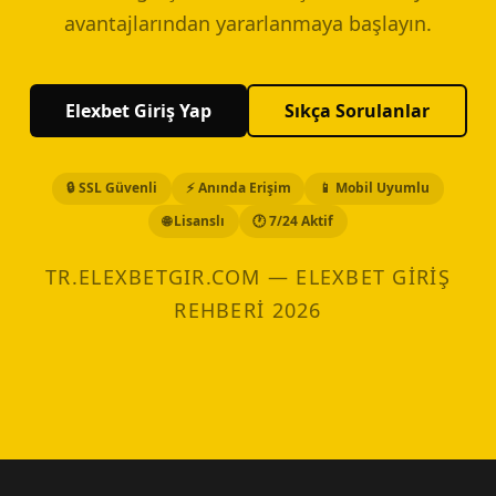
avantajlarından yararlanmaya başlayın.
Elexbet Giriş Yap
Sıkça Sorulanlar
🔒 SSL Güvenli
⚡ Anında Erişim
📱 Mobil Uyumlu
🌐 Lisanslı
🕐 7/24 Aktif
TR.ELEXBETGIR.COM — ELEXBET GİRİŞ
REHBERİ 2026