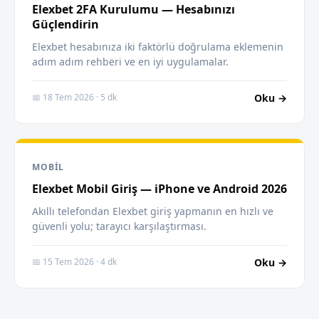
Elexbet 2FA Kurulumu — Hesabınızı
Güçlendirin
Elexbet hesabınıza iki faktörlü doğrulama eklemenin
adım adım rehberi ve en iyi uygulamalar.
Oku →
📅 18 Tem 2026 · 5 dk
MOBIL
Elexbet Mobil Giriş — iPhone ve Android 2026
Akıllı telefondan Elexbet giriş yapmanın en hızlı ve
güvenli yolu; tarayıcı karşılaştırması.
Oku →
📅 15 Tem 2026 · 4 dk