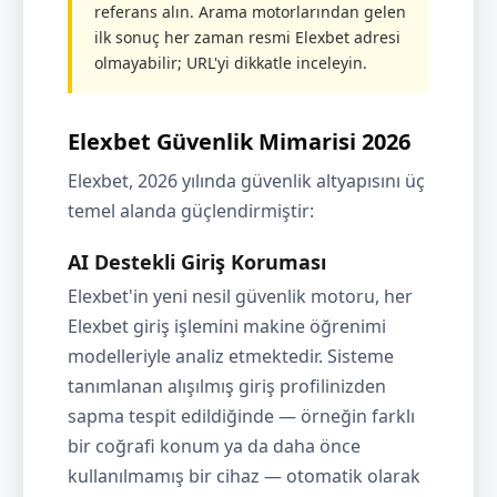
referans alın. Arama motorlarından gelen
ilk sonuç her zaman resmi Elexbet adresi
olmayabilir; URL'yi dikkatle inceleyin.
Elexbet Güvenlik Mimarisi 2026
Elexbet, 2026 yılında güvenlik altyapısını üç
temel alanda güçlendirmiştir:
AI Destekli Giriş Koruması
Elexbet'in yeni nesil güvenlik motoru, her
Elexbet giriş işlemini makine öğrenimi
modelleriyle analiz etmektedir. Sisteme
tanımlanan alışılmış giriş profilinizden
sapma tespit edildiğinde — örneğin farklı
bir coğrafi konum ya da daha önce
kullanılmamış bir cihaz — otomatik olarak