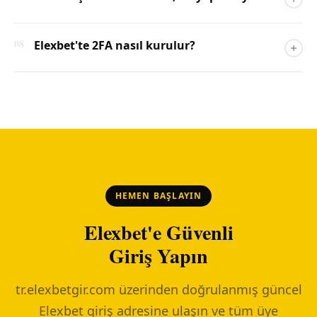
tüm özelliklere erişebilirsiniz.
adres üzerinden Kayıt Ol butonuna tıklayın, formu
doldurun ve e-posta veya SMS doğrulamasını
tamamlayın. Hesabınız hemen aktif olur ve hoş geldin
Elexbet giriş ekranındaki "Şifremi Unuttum"
08
Elexbet'te 2FA nasıl kurulur?
avantajlarına anında kavuşursunuz.
bağlantısına tıklayın. Üyelik e-posta adresinize
sıfırlama bağlantısı gönderilecektir. Bağlantı 15 dakika
geçerlidir. E-posta gelmezse spam klasörünüzü
Elexbet hesabınıza giriş yapın, sağ üstteki profil
kontrol edin; sorun devam ederse Elexbet canlı
menüsünden Güvenlik Ayarları'na gidin ve İki Faktörlü
desteğe başvurun.
Doğrulama seçeneğini aktif hale getirin. SMS veya
authenticator uygulama seçeneklerinden birini tercih
edin. SMS'e kıyasla authenticator uygulaması (Google,
Microsoft) SIM swap saldırılarına karşı çok daha
güvenlidir.
HEMEN BAŞLAYIN
Elexbet'e Güvenli
Giriş Yapın
tr.elexbetgir.com üzerinden doğrulanmış güncel
Elexbet giriş adresine ulaşın ve tüm üye