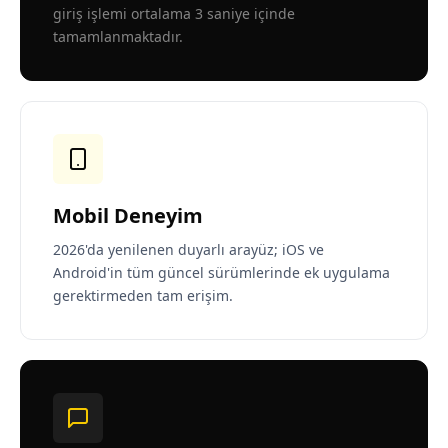
giriş işlemi ortalama 3 saniye içinde
tamamlanmaktadır.
Mobil Deneyim
2026'da yenilenen duyarlı arayüz; iOS ve
Android'in tüm güncel sürümlerinde ek uygulama
gerektirmeden tam erişim.