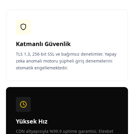
Katmanlı Güvenlik
TLS 1.3, 256-bit SSL ve bağımsız denetimler. Yapay
zeka anomali motoru şüpheli giriş denemelerini
otomatik engellemektedir.
Yüksek Hız
CDN altyapısıyla %99.9 uptime garantisi. Elexbet