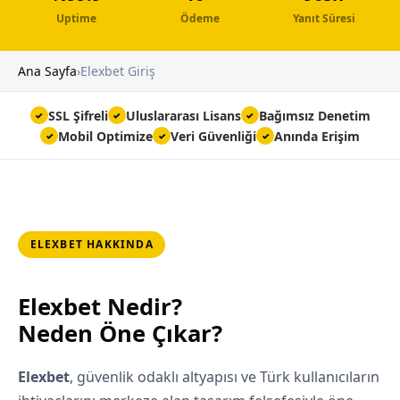
Uptime
Ödeme
Yanıt Süresi
Ana Sayfa
›
Elexbet Giriş
SSL Şifreli
Uluslararası Lisans
Bağımsız Denetim
✓
✓
✓
Mobil Optimize
Veri Güvenliği
Anında Erişim
✓
✓
✓
ELEXBET HAKKINDA
Elexbet Nedir?
Neden Öne Çıkar?
Elexbet
, güvenlik odaklı altyapısı ve Türk kullanıcıların