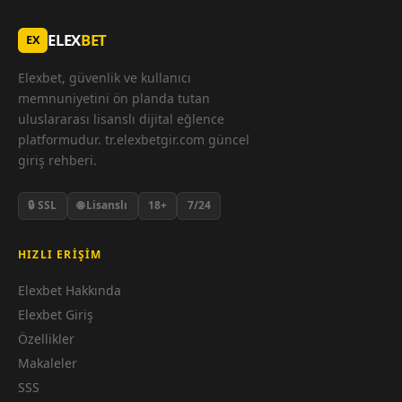
ELEX
BET
EX
Elexbet, güvenlik ve kullanıcı
memnuniyetini ön planda tutan
uluslararası lisanslı dijital eğlence
platformudur. tr.elexbetgir.com güncel
giriş rehberi.
🔒 SSL
🌐 Lisanslı
18+
7/24
HIZLI ERIŞIM
Elexbet Hakkında
Elexbet Giriş
Özellikler
Makaleler
SSS