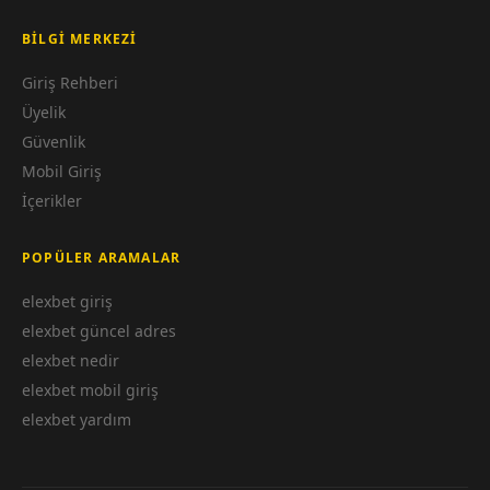
BILGI MERKEZI
Giriş Rehberi
Üyelik
Güvenlik
Mobil Giriş
İçerikler
POPÜLER ARAMALAR
elexbet giriş
elexbet güncel adres
elexbet nedir
elexbet mobil giriş
elexbet yardım