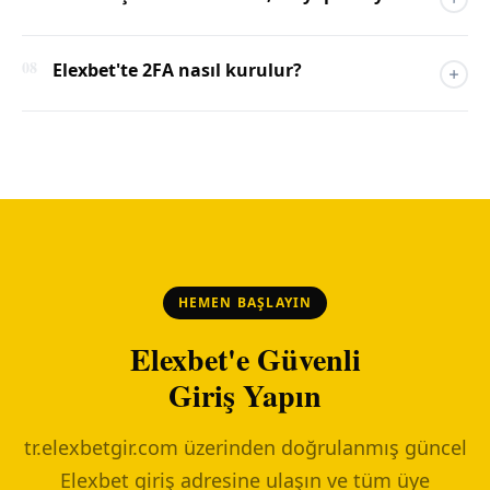
tüm özelliklere erişebilirsiniz.
adres üzerinden Kayıt Ol butonuna tıklayın, formu
doldurun ve e-posta veya SMS doğrulamasını
tamamlayın. Hesabınız hemen aktif olur ve hoş geldin
Elexbet giriş ekranındaki "Şifremi Unuttum"
08
Elexbet'te 2FA nasıl kurulur?
avantajlarına anında kavuşursunuz.
bağlantısına tıklayın. Üyelik e-posta adresinize
sıfırlama bağlantısı gönderilecektir. Bağlantı 15 dakika
geçerlidir. E-posta gelmezse spam klasörünüzü
Elexbet hesabınıza giriş yapın, sağ üstteki profil
kontrol edin; sorun devam ederse Elexbet canlı
menüsünden Güvenlik Ayarları'na gidin ve İki Faktörlü
desteğe başvurun.
Doğrulama seçeneğini aktif hale getirin. SMS veya
authenticator uygulama seçeneklerinden birini tercih
edin. SMS'e kıyasla authenticator uygulaması (Google,
Microsoft) SIM swap saldırılarına karşı çok daha
güvenlidir.
HEMEN BAŞLAYIN
Elexbet'e Güvenli
Giriş Yapın
tr.elexbetgir.com üzerinden doğrulanmış güncel
Elexbet giriş adresine ulaşın ve tüm üye