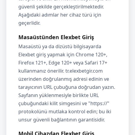
güvenli şekilde gerçekleştirilmektedir.
Aşağıdaki adımlar her cihaz türü için
geçerlidir.
Masaüstünden Elexbet Giriş
Masaüstü ya da dizüstü bilgisayarda
Elexbet giriş yapmak için Chrome 120+,
Firefox 121+, Edge 120+ veya Safari 17+
kullanmanız önerilir. tr.elexbetgir.com
üzerinden doğrulanmış adresi edinin ve
tarayıcının URL çubuğuna doğrudan yazın.
Sayfanın yüklenmesiyle birlikte URL
çubuğundaki kilit simgesini ve "https://"
protokolünü mutlaka kontrol edin; bu iki
unsur güvenli bağlantının garantisidir.
Mobil Cihazdan Elexbet Giriş