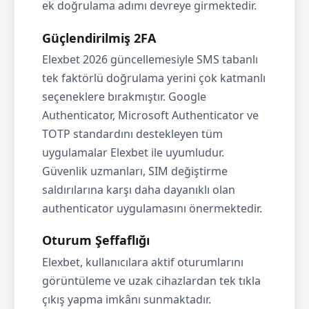
ek doğrulama adımı devreye girmektedir.
Güçlendirilmiş 2FA
Elexbet 2026 güncellemesiyle SMS tabanlı
tek faktörlü doğrulama yerini çok katmanlı
seçeneklere bırakmıştır. Google
Authenticator, Microsoft Authenticator ve
TOTP standardını destekleyen tüm
uygulamalar Elexbet ile uyumludur.
Güvenlik uzmanları, SIM değiştirme
saldırılarına karşı daha dayanıklı olan
authenticator uygulamasını önermektedir.
Oturum Şeffaflığı
Elexbet, kullanıcılara aktif oturumlarını
görüntüleme ve uzak cihazlardan tek tıkla
çıkış yapma imkânı sunmaktadır.