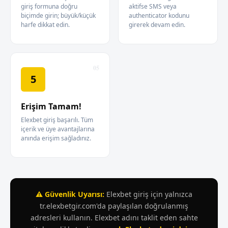
giriş formuna doğru
aktifse SMS veya
biçimde girin; büyük/küçük
authenticator kodunu
harfe dikkat edin.
girerek devam edin.
5
Erişim Tamam!
Elexbet giriş başarılı. Tüm
içerik ve üye avantajlarına
anında erişim sağladınız.
⚠ Güvenlik Uyarısı:
Elexbet giriş için yalnızca
tr.elexbetgir.com'da paylaşılan doğrulanmış
adresleri kullanın. Elexbet adını taklit eden sahte