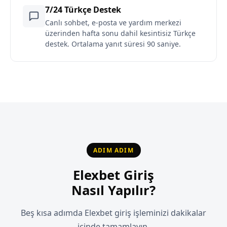
7/24 Türkçe Destek
Canlı sohbet, e-posta ve yardım merkezi
üzerinden hafta sonu dahil kesintisiz Türkçe
destek. Ortalama yanıt süresi 90 saniye.
ADIM ADIM
Elexbet Giriş
Nasıl Yapılır?
Beş kısa adımda Elexbet giriş işleminizi dakikalar
içinde tamamlayın.