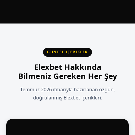
GÜNCEL İÇERIKLER
Elexbet Hakkında
Bilmeniz Gereken Her Şey
Temmuz 2026 itibarıyla hazırlanan özgün,
doğrulanmış Elexbet içerikleri.