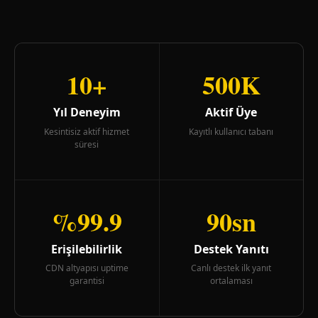
10+
500K
Yıl Deneyim
Aktif Üye
Kesintisiz aktif hizmet
Kayıtlı kullanıcı tabanı
süresi
%99.9
90sn
Erişilebilirlik
Destek Yanıtı
CDN altyapısı uptime
Canlı destek ilk yanıt
garantisi
ortalaması