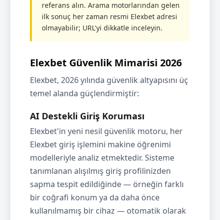
referans alın. Arama motorlarından gelen
ilk sonuç her zaman resmi Elexbet adresi
olmayabilir; URL'yi dikkatle inceleyin.
Elexbet Güvenlik Mimarisi 2026
Elexbet, 2026 yılında güvenlik altyapısını üç
temel alanda güçlendirmiştir:
AI Destekli Giriş Koruması
Elexbet'in yeni nesil güvenlik motoru, her
Elexbet giriş işlemini makine öğrenimi
modelleriyle analiz etmektedir. Sisteme
tanımlanan alışılmış giriş profilinizden
sapma tespit edildiğinde — örneğin farklı
bir coğrafi konum ya da daha önce
kullanılmamış bir cihaz — otomatik olarak