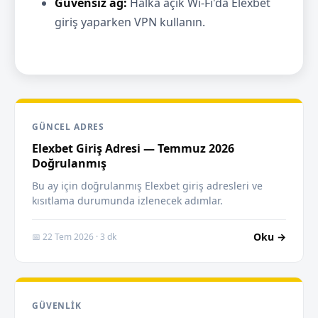
Güvensiz ağ:
Halka açık Wi-Fi'da Elexbet
giriş yaparken VPN kullanın.
GÜNCEL ADRES
Elexbet Giriş Adresi — Temmuz 2026
Doğrulanmış
Bu ay için doğrulanmış Elexbet giriş adresleri ve
kısıtlama durumunda izlenecek adımlar.
Oku →
📅 22 Tem 2026 · 3 dk
GÜVENLIK