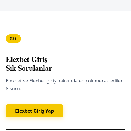
SSS
Elexbet Giriş
Sık Sorulanlar
Elexbet ve Elexbet giriş hakkında en çok merak edilen
8 soru.
Elexbet Giriş Yap