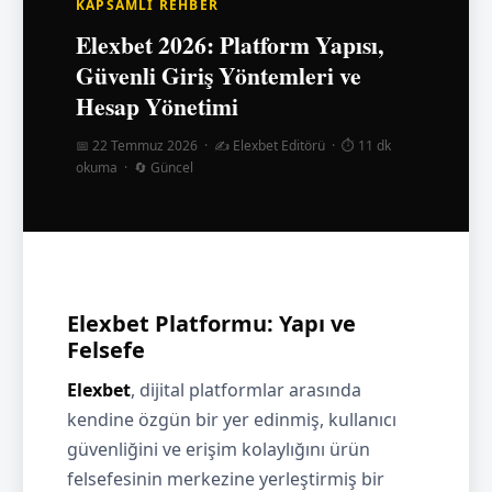
KAPSAMLI REHBER
Elexbet 2026: Platform Yapısı,
Güvenli Giriş Yöntemleri ve
Hesap Yönetimi
📅 22 Temmuz 2026 · ✍ Elexbet Editörü · ⏱ 11 dk
okuma · 🔄 Güncel
Elexbet Platformu: Yapı ve
Felsefe
Elexbet
, dijital platformlar arasında
kendine özgün bir yer edinmiş, kullanıcı
güvenliğini ve erişim kolaylığını ürün
felsefesinin merkezine yerleştirmiş bir