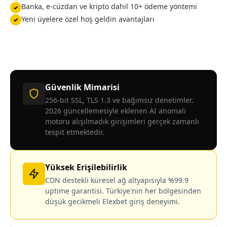
Banka, e-cüzdan ve kripto dahil 10+ ödeme yöntemi
✓
Yeni üyelere özel hoş geldin avantajları
✓
Güvenlik Mimarisi
256-bit SSL, TLS 1.3 ve bağımsız denetimler.
2026 güncellemesiyle eklenen AI anomali
motoru alışılmadık girişimleri gerçek zamanlı
tespit etmektedir.
Yüksek Erişilebilirlik
CDN destekli küresel ağ altyapısıyla %99.9
uptime garantisi. Türkiye'nin her bölgesinden
düşük gecikmeli Elexbet giriş deneyimi.