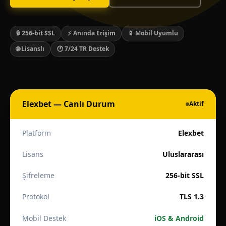
🔒 256-bit SSL
⚡ Anında Erişim
📱 Mobil Uyumlu
🌐 Lisanslı
🕐 7/24 TR Destek
Elexbet — Canlı Durum
Aktif
Platform
Elexbet
Lisans
Uluslararası
Şifreleme
256-bit SSL
Protokol
TLS 1.3
Mobil Destek
iOS & Android