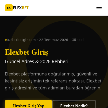
ELEX
BET
EX
tr.elexbetgir.com · 22 Temmuz 2026 · Güncel
Elexbet Giriş
Güncel Adres & 2026 Rehberi
Elexbet platformuna doğrulanmış, güvenli ve
kesintisiz erişimin tek referans noktası. Elexbet
giriş adresini ve tüm adımları buradan öğrenin.
Elexbet Giriş Yap
Elexbet Nedir?