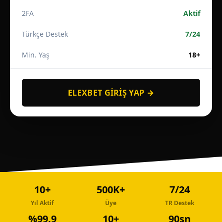
2FA
Aktif
Türkçe Destek
7/24
Min. Yaş
18+
ELEXBET GİRİŞ YAP →
10+
500K+
7/24
Yıl Aktif
Üye
TR Destek
%99.9
10+
90sn