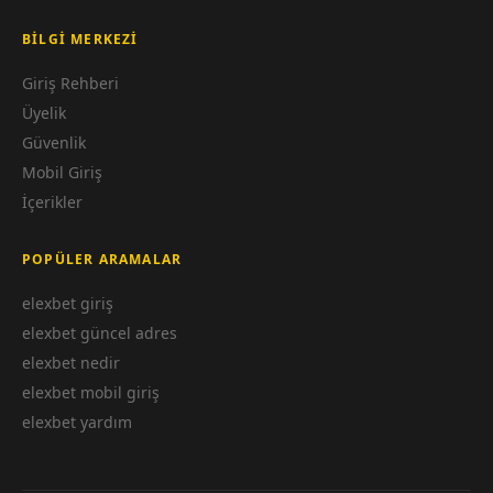
BILGI MERKEZI
Giriş Rehberi
Üyelik
Güvenlik
Mobil Giriş
İçerikler
POPÜLER ARAMALAR
elexbet giriş
elexbet güncel adres
elexbet nedir
elexbet mobil giriş
elexbet yardım