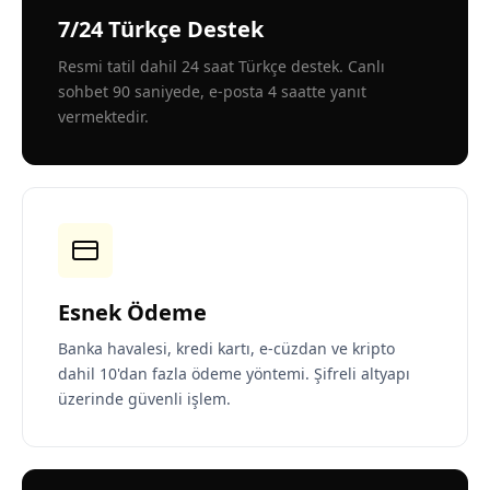
7/24 Türkçe Destek
Resmi tatil dahil 24 saat Türkçe destek. Canlı
sohbet 90 saniyede, e-posta 4 saatte yanıt
vermektedir.
Esnek Ödeme
Banka havalesi, kredi kartı, e-cüzdan ve kripto
dahil 10'dan fazla ödeme yöntemi. Şifreli altyapı
üzerinde güvenli işlem.