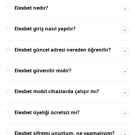
01
Elexbet nedir?
Elexbet, uluslararası lisans kapsamında faaliyet
02
Elexbet giriş nasıl yapılır?
gösteren, Türk kullanıcılara tam Türkçe arayüz ve 7/24
destek sunan dijital eğlence ve interaktif içerik
platformudur. Güvenlik odaklı altyapısı ve kesintisiz
tr.elexbetgir.com üzerinden doğrulanmış güncel
03
Elexbet güncel adresi nereden öğrenilir?
erişim altyapısıyla kullanıcı memnuniyetini öncelikli
Elexbet giriş adresini edinin. Adresi tarayıcınıza
hedef olarak benimseyen Elexbet, yıllar içinde güçlü
doğrudan yazın; URL'de kilit simgesi ve "https://"
bir üye tabanı oluşturmuştur.
olduğunu doğrulayın. Kullanıcı adı ve şifrenizi giriş
Elexbet güncel giriş adresi için tr.elexbetgir.com
04
Elexbet güvenilir midir?
formuna girin, Giriş butonuna tıklayın. 2FA aktifse
sayfasını düzenli olarak takip edin. Adres değişiklikleri
SMS ya da authenticator kodunuzu da girerek işlemi
anlık olarak güncellenmektedir. Arama motorlarından
tamamlayın.
ulaşılan sonuçlar her zaman resmi adres
Evet. Elexbet, uluslararası lisans çerçevesinde faaliyet
05
Elexbet mobil cihazlarda çalışır mı?
olmayabileceğinden, doğrulama için bu sayfayı
göstermekte olup bağımsız güvenlik denetimlerinden
kullanın ve adresi tarayıcınızda yer imi olarak
geçmektedir. 256-bit SSL şifreleme, TLS 1.3 protokolü
kaydedin.
ve yapay zeka destekli anomali tespiti, platformun
Evet. Elexbet'in 2026'da yenilenen duyarlı (responsive)
06
Elexbet üyeliği ücretsiz mi?
güvenlik standartlarını yüksek tutmaktadır.
arayüzü iOS ve Android'in tüm güncel sürümlerinde
sorunsuz çalışmaktadır. Ek uygulama indirmeye gerek
kalmadan mobil tarayıcıdan Elexbet giriş yapabilir,
Evet, Elexbet üyeliği tamamen ücretsizdir. Güncel
07
Elexbet şifremi unuttum, ne yapmalıyım?