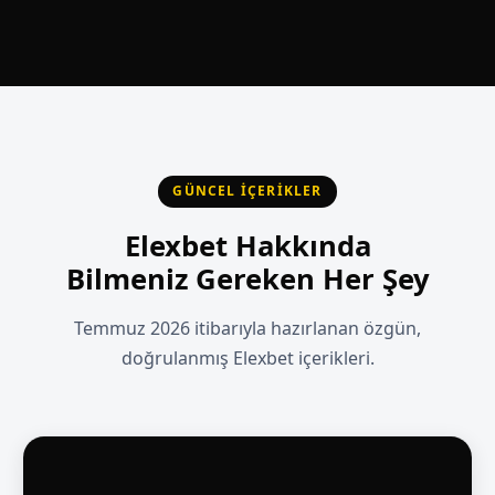
GÜNCEL İÇERIKLER
Elexbet Hakkında
Bilmeniz Gereken Her Şey
Temmuz 2026 itibarıyla hazırlanan özgün,
doğrulanmış Elexbet içerikleri.