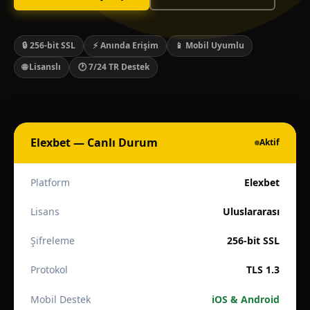
🔒 256-bit SSL
⚡ Anında Erişim
📱 Mobil Uyumlu
🌐 Lisanslı
🕐 7/24 TR Destek
Elexbet — Canlı Durum
Aktif
Platform
Elexbet
Lisans
Uluslararası
Şifreleme
256-bit SSL
Protokol
TLS 1.3
Mobil Destek
iOS & Android