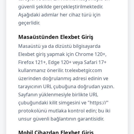
güvenli şekilde gerçekleştirilmektedir.
Aşağıdaki adımlar her cihaz türü için
geçerlidir.
Masaüstünden Elexbet Giriş
Masaüstü ya da dizüstü bilgisayarda
Elexbet giriş yapmak için Chrome 120+,
Firefox 121+, Edge 120+ veya Safari 17+
kullanmanız önerilir. tr.elexbetgir.com
üzerinden doğrulanmış adresi edinin ve
tarayıcının URL çubuğuna doğrudan yazın.
Sayfanın yüklenmesiyle birlikte URL
çubuğundaki kilit simgesini ve "https://"
protokolünü mutlaka kontrol edin; bu iki
unsur güvenli bağlantının garantisidir.
Mobil Cihazdan Elexbet Giriş