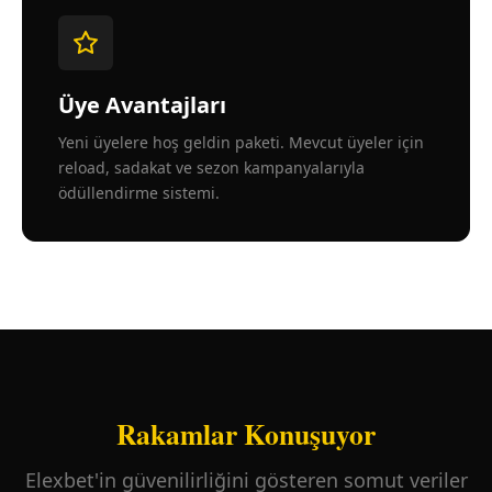
Üye Avantajları
Yeni üyelere hoş geldin paketi. Mevcut üyeler için
reload, sadakat ve sezon kampanyalarıyla
ödüllendirme sistemi.
Rakamlar Konuşuyor
Elexbet'in güvenilirliğini gösteren somut veriler