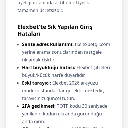
üyeliğiniz anında aktif olur. Üyelik
tamamen ücretsizdir.
Elexbet'te Sık Yapılan Giriş
Hataları
Sahte adres kullanımı:
tr.elexbetgir.com
yerine arama sonuçlarından rastgele
tıklamak risktir.
Harf büyüklüğü hatası:
Elexbet şifreleri
büyük/küçük harfe duyarlıdır.
Eski tarayıcı:
Elexbet 2026 arayüzü
modern standartlar gerektirmektedir;
tarayıcınızı güncel tutun.
2FA gecikmesi:
TOTP kodu 30 saniyede
yenilenir; kodun ekranda göründüğü
anda girin.