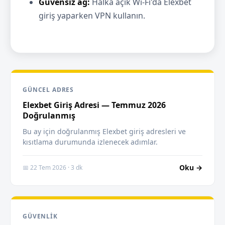
Güvensiz ağ:
Halka açık Wi-Fi'da Elexbet
giriş yaparken VPN kullanın.
GÜNCEL ADRES
Elexbet Giriş Adresi — Temmuz 2026
Doğrulanmış
Bu ay için doğrulanmış Elexbet giriş adresleri ve
kısıtlama durumunda izlenecek adımlar.
Oku →
📅 22 Tem 2026 · 3 dk
GÜVENLIK