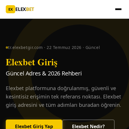
ELEX
BET
EX
tr.elexbetgir.com · 22 Temmuz 2026 · Güncel
Elexbet Giriş
Güncel Adres & 2026 Rehberi
Elexbet platformuna doğrulanmış, güvenli ve
kesintisiz erişimin tek referans noktası. Elexbet
giriş adresini ve tüm adımları buradan öğrenin.
Elexbet Giriş Yap
Elexbet Nedir?