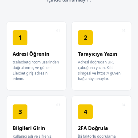
1
2
Adresi Öğrenin
Tarayıcıya Yazın
tr.elexbetgir.com üzerinden
Adresi doğrudan URL
doğrulanmış ve güncel
çubuğuna yazın. Kilit
Elexbet giriş adresini
simgesi ve https:// güvenli
edinin.
bağlantıyı onaylar.
3
4
Bilgileri Girin
2FA Doğrula
Kullanıcı adı ve şifrenizi
İki faktörlü doğrulama