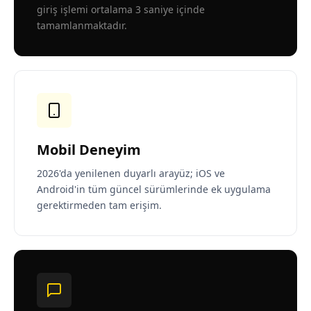
giriş işlemi ortalama 3 saniye içinde
tamamlanmaktadır.
Mobil Deneyim
2026'da yenilenen duyarlı arayüz; iOS ve
Android'in tüm güncel sürümlerinde ek uygulama
gerektirmeden tam erişim.