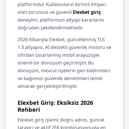
platformdur. Kullanıcıların birincil ihtiyacı
olan sorunsuz ve güvenli
Elexbet giriş
deneyimi, platformun altyapı kararlarını
doğrudan şekillendirmektedir.
2026 itibarıyla Elexbet, güncellenmiş TLS
1.3 altyapısı, AI destekli güvenlik motoru ve
sıfırdan tasarlanmış mobil arayüzüyle
önemli bir dönüşüm geçirmiştir. Bu
dönüşüm, mevcut üyelerin geri bildirimleri
ve bağımsız güvenlik denetimleri temel
alınarak gerçekleştirilmiştir.
Elexbet Giriş: Eksiksiz 2026
Rehberi
Elexbet giriş işlemi; doğru adres, güncel
tarayıcı ve aktif 2FA kombinasyonuyla en