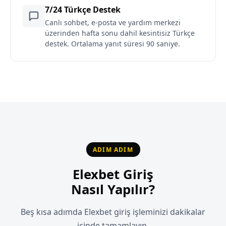
7/24 Türkçe Destek
Canlı sohbet, e-posta ve yardım merkezi
üzerinden hafta sonu dahil kesintisiz Türkçe
destek. Ortalama yanıt süresi 90 saniye.
ADIM ADIM
Elexbet Giriş
Nasıl Yapılır?
Beş kısa adımda Elexbet giriş işleminizi dakikalar
içinde tamamlayın.