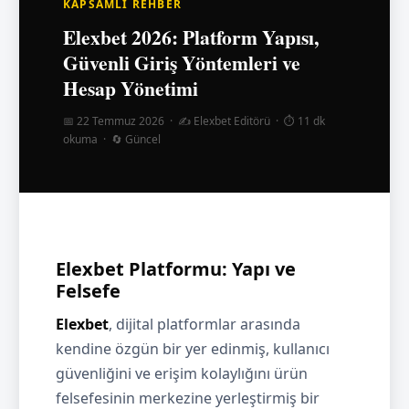
KAPSAMLI REHBER
Elexbet 2026: Platform Yapısı,
Güvenli Giriş Yöntemleri ve
Hesap Yönetimi
📅 22 Temmuz 2026 · ✍ Elexbet Editörü · ⏱ 11 dk
okuma · 🔄 Güncel
Elexbet Platformu: Yapı ve
Felsefe
Elexbet
, dijital platformlar arasında
kendine özgün bir yer edinmiş, kullanıcı
güvenliğini ve erişim kolaylığını ürün
felsefesinin merkezine yerleştirmiş bir