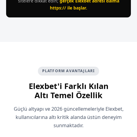
sitelere dikkat edin;
gerçek Elexbet adresi daima
https:// ile başlar.
PLATFORM AVANTAJLARI
Elexbet'i Farklı Kılan
Altı Temel Özellik
Güçlü altyapı ve 2026 güncellemeleriyle Elexbet,
kullanıcılarına altı kritik alanda üstün deneyim
sunmaktadır.