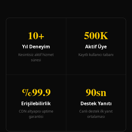
10+
500K
Yıl Deneyim
Aktif Üye
Kesintisiz aktif hizmet
Kayıtlı kullanıcı tabanı
süresi
%99.9
90sn
Erişilebilirlik
Destek Yanıtı
CDN altyapısı uptime
Canlı destek ilk yanıt
garantisi
ortalaması