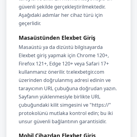
güvenli şekilde gerçekleştirilmektedir.
Aşağıdaki adımlar her cihaz türü için
geçerlidir.
Masaüstünden Elexbet Giriş
Masaüstü ya da dizüstü bilgisayarda
Elexbet giriş yapmak için Chrome 120+,
Firefox 121+, Edge 120+ veya Safari 17+
kullanmanız önerilir. tr.elexbetgir.com
üzerinden doğrulanmış adresi edinin ve
tarayıcının URL çubuğuna doğrudan yazın.
Sayfanın yüklenmesiyle birlikte URL
çubuğundaki kilit simgesini ve "https://"
protokolünü mutlaka kontrol edin; bu iki
unsur güvenli bağlantının garantisidir.
Mobil Cihazdan Elexbet Giriş