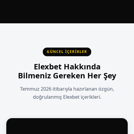
GÜNCEL İÇERIKLER
Elexbet Hakkında
Bilmeniz Gereken Her Şey
Temmuz 2026 itibarıyla hazırlanan özgün,
doğrulanmış Elexbet içerikleri.