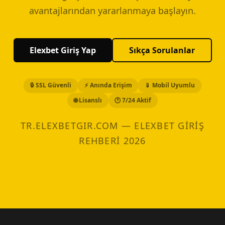
avantajlarından yararlanmaya başlayın.
Elexbet Giriş Yap
Sıkça Sorulanlar
🔒 SSL Güvenli
⚡ Anında Erişim
📱 Mobil Uyumlu
🌐 Lisanslı
🕐 7/24 Aktif
TR.ELEXBETGIR.COM — ELEXBET GİRİŞ
REHBERİ 2026