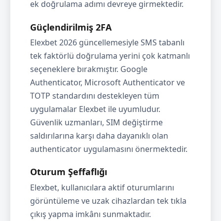
ek doğrulama adımı devreye girmektedir.
Güçlendirilmiş 2FA
Elexbet 2026 güncellemesiyle SMS tabanlı
tek faktörlü doğrulama yerini çok katmanlı
seçeneklere bırakmıştır. Google
Authenticator, Microsoft Authenticator ve
TOTP standardını destekleyen tüm
uygulamalar Elexbet ile uyumludur.
Güvenlik uzmanları, SIM değiştirme
saldırılarına karşı daha dayanıklı olan
authenticator uygulamasını önermektedir.
Oturum Şeffaflığı
Elexbet, kullanıcılara aktif oturumlarını
görüntüleme ve uzak cihazlardan tek tıkla
çıkış yapma imkânı sunmaktadır.