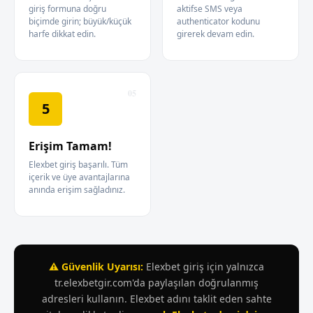
giriş formuna doğru
aktifse SMS veya
biçimde girin; büyük/küçük
authenticator kodunu
harfe dikkat edin.
girerek devam edin.
5
Erişim Tamam!
Elexbet giriş başarılı. Tüm
içerik ve üye avantajlarına
anında erişim sağladınız.
⚠ Güvenlik Uyarısı:
Elexbet giriş için yalnızca
tr.elexbetgir.com'da paylaşılan doğrulanmış
adresleri kullanın. Elexbet adını taklit eden sahte