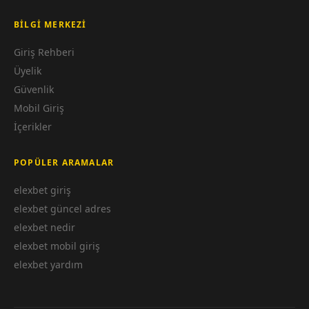
BILGI MERKEZI
Giriş Rehberi
Üyelik
Güvenlik
Mobil Giriş
İçerikler
POPÜLER ARAMALAR
elexbet giriş
elexbet güncel adres
elexbet nedir
elexbet mobil giriş
elexbet yardım