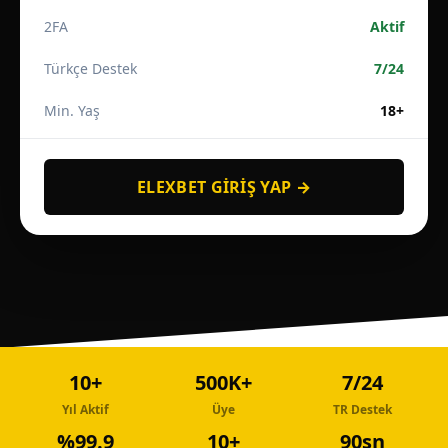
2FA
Aktif
Türkçe Destek
7/24
Min. Yaş
18+
ELEXBET GİRİŞ YAP →
10+
500K+
7/24
Yıl Aktif
Üye
TR Destek
%99.9
10+
90sn