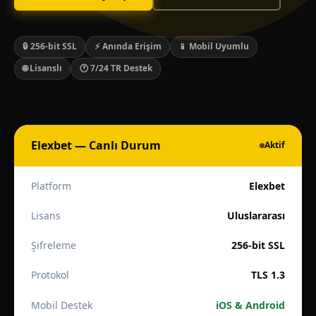
🔒 256-bit SSL
⚡ Anında Erişim
📱 Mobil Uyumlu
🌐 Lisanslı
🕐 7/24 TR Destek
Elexbet — Canlı Durum
Aktif
Platform
Elexbet
Lisans
Uluslararası
Şifreleme
256-bit SSL
Protokol
TLS 1.3
Mobil Destek
iOS & Android