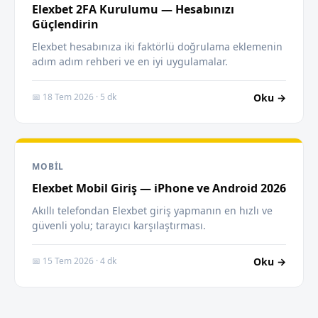
Elexbet 2FA Kurulumu — Hesabınızı
Güçlendirin
Elexbet hesabınıza iki faktörlü doğrulama eklemenin
adım adım rehberi ve en iyi uygulamalar.
Oku →
📅 18 Tem 2026 · 5 dk
MOBIL
Elexbet Mobil Giriş — iPhone ve Android 2026
Akıllı telefondan Elexbet giriş yapmanın en hızlı ve
güvenli yolu; tarayıcı karşılaştırması.
Oku →
📅 15 Tem 2026 · 4 dk