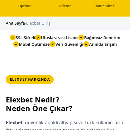
Uptime
Ödeme
Yanıt Süresi
Ana Sayfa
›
Elexbet Giriş
SSL Şifreli
Uluslararası Lisans
Bağımsız Denetim
✓
✓
✓
Mobil Optimize
Veri Güvenliği
Anında Erişim
✓
✓
✓
ELEXBET HAKKINDA
Elexbet Nedir?
Neden Öne Çıkar?
Elexbet
, güvenlik odaklı altyapısı ve Türk kullanıcıların