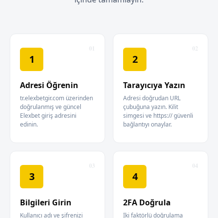
1
2
Adresi Öğrenin
Tarayıcıya Yazın
tr.elexbetgir.com üzerinden
Adresi doğrudan URL
doğrulanmış ve güncel
çubuğuna yazın. Kilit
Elexbet giriş adresini
simgesi ve https:// güvenli
edinin.
bağlantıyı onaylar.
3
4
Bilgileri Girin
2FA Doğrula
Kullanıcı adı ve şifrenizi
İki faktörlü doğrulama