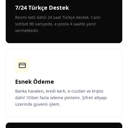
7/24 Türkçe Destek
Resmi tatil dahil 24 saat Türkçe destek. Canlı
sohbet 90 saniyede, e-posta 4 saatte yanıt
vermektedir.
Esnek Ödeme
Banka havalesi, kredi kartı, e-cüzdan ve kripto
dahil 10'dan fazla ödeme yöntemi. Şifreli altyapı
üzerinde güvenli işlem.