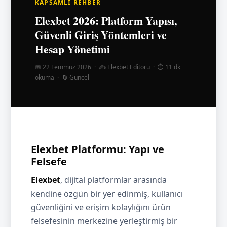
KAPSAMLI REHBER
Elexbet 2026: Platform Yapısı,
Güvenli Giriş Yöntemleri ve
Hesap Yönetimi
📅 22 Temmuz 2026 · ✍ Elexbet Editörü · ⏱ 11 dk
okuma · 🔄 Güncel
Elexbet Platformu: Yapı ve
Felsefe
Elexbet
, dijital platformlar arasında
kendine özgün bir yer edinmiş, kullanıcı
güvenliğini ve erişim kolaylığını ürün
felsefesinin merkezine yerleştirmiş bir