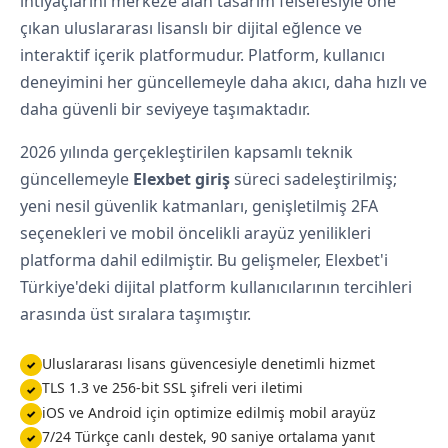
ihtiyaçlarını merkeze alan tasarım felsefesiyle öne
çıkan uluslararası lisanslı bir dijital eğlence ve
interaktif içerik platformudur. Platform, kullanıcı
deneyimini her güncellemeyle daha akıcı, daha hızlı ve
daha güvenli bir seviyeye taşımaktadır.
2026 yılında gerçekleştirilen kapsamlı teknik
güncellemeyle
Elexbet giriş
süreci sadeleştirilmiş;
yeni nesil güvenlik katmanları, genişletilmiş 2FA
seçenekleri ve mobil öncelikli arayüz yenilikleri
platforma dahil edilmiştir. Bu gelişmeler, Elexbet'i
Türkiye'deki dijital platform kullanıcılarının tercihleri
arasında üst sıralara taşımıştır.
Uluslararası lisans güvencesiyle denetimli hizmet
✓
TLS 1.3 ve 256-bit SSL şifreli veri iletimi
✓
iOS ve Android için optimize edilmiş mobil arayüz
✓
7/24 Türkçe canlı destek, 90 saniye ortalama yanıt
✓