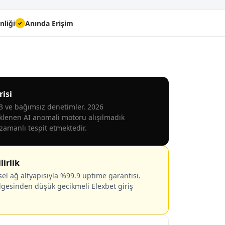
nliği
Anında Erişim
✓
isi
.3 ve bağımsız denetimler. 2026
klenen AI anomali motoru alışılmadık
 zamanlı tespit etmektedir.
lirlik
el ağ altyapısıyla %99.9 uptime garantisi.
lgesinden düşük gecikmeli Elexbet giriş