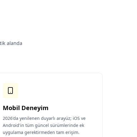
itik alanda
Mobil Deneyim
2026'da yenilenen duyarlı arayüz; iOS ve
Android'in tüm güncel sürümlerinde ek
uygulama gerektirmeden tam erişim.