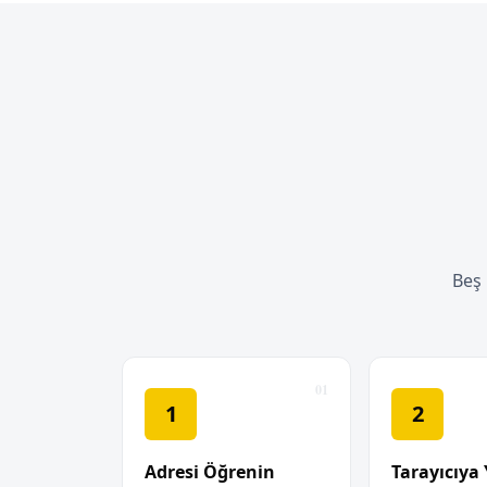
Beş 
1
2
Adresi Öğrenin
Tarayıcıya