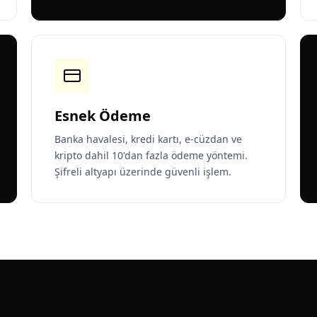
Esnek Ödeme
Banka havalesi, kredi kartı, e-cüzdan ve
kripto dahil 10'dan fazla ödeme yöntemi.
Şifreli altyapı üzerinde güvenli işlem.