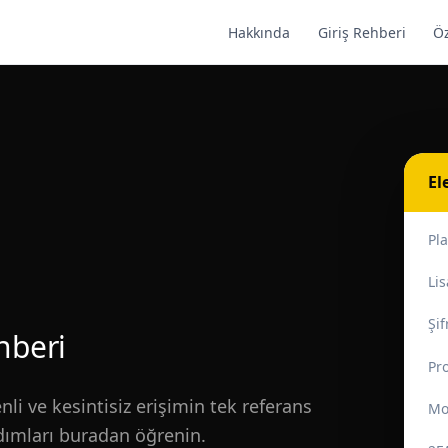
Hakkında
Giriş Rehberi
Öz
El
Pl
Li
Şi
hberi
Pr
i ve kesintisiz erişimin tek referans
Mo
adımları buradan öğrenin.