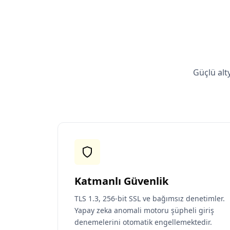
Güçlü alty
Katmanlı Güvenlik
TLS 1.3, 256-bit SSL ve bağımsız denetimler.
Yapay zeka anomali motoru şüpheli giriş
denemelerini otomatik engellemektedir.