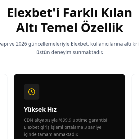
Elexbet'i Farklı Kılan
Altı Temel Özellik
apı ve 2026 güncellemeleriyle Elexbet, kullanıcılarına altı kr
üstün deneyim sunmaktadır.
Yüksek Hız
CDN altyapısıyla %99.9 uptime garantisi.
Elexbet giriş işlemi ortalama 3 saniye
içinde tamamlanmaktadır.