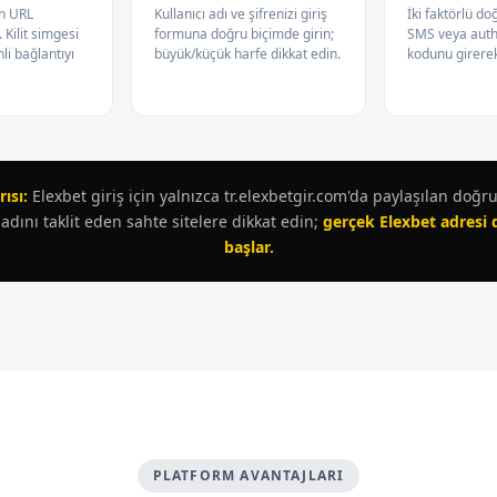
n URL
Kullanıcı adı ve şifrenizi giriş
İki faktörlü d
Kilit simgesi
formuna doğru biçimde girin;
SMS veya auth
nli bağlantıyı
büyük/küçük harfe dikkat edin.
kodunu girere
ısı:
Elexbet giriş için yalnızca tr.elexbetgir.com'da paylaşılan doğr
 adını taklit eden sahte sitelere dikkat edin;
gerçek Elexbet adresi d
başlar.
PLATFORM AVANTAJLARI