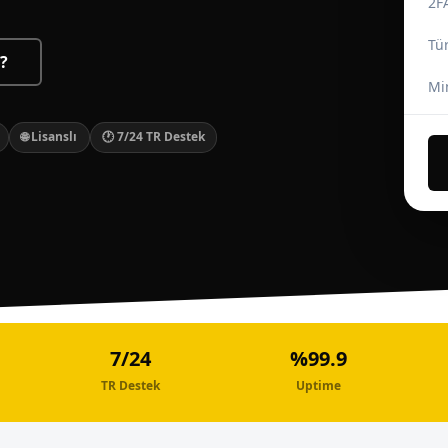
2F
Tü
?
Mi
🌐 Lisanslı
🕐 7/24 TR Destek
7/24
%99.9
TR Destek
Uptime