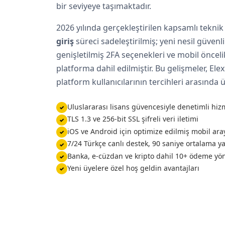
bir seviyeye taşımaktadır.
2026 yılında gerçekleştirilen kapsamlı tekni
giriş
süreci sadeleştirilmiş; yeni nesil güvenl
genişletilmiş 2FA seçenekleri ve mobil öncelik
platforma dahil edilmiştir. Bu gelişmeler, Elexb
platform kullanıcılarının tercihleri arasında üs
Uluslararası lisans güvencesiyle denetimli hiz
✓
TLS 1.3 ve 256-bit SSL şifreli veri iletimi
✓
iOS ve Android için optimize edilmiş mobil ara
✓
7/24 Türkçe canlı destek, 90 saniye ortalama ya
✓
Banka, e-cüzdan ve kripto dahil 10+ ödeme yö
✓
Yeni üyelere özel hoş geldin avantajları
✓