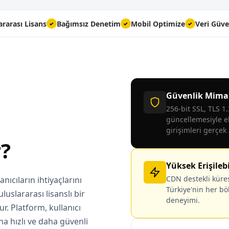
ararası Lisans
Bağımsız Denetim
Mobil Optimize
Veri Güve
✓
✓
✓
Güvenlik Mimar
256-bit SSL, TLS 1
güncellemesiyle e
girişimleri gerçek
?
Yüksek Erişilebi
CDN destekli küres
anıcıların ihtiyaçlarını
Türkiye'nin her bö
uslararası lisanslı bir
deneyimi.
ur. Platform, kullanıcı
a hızlı ve daha güvenli