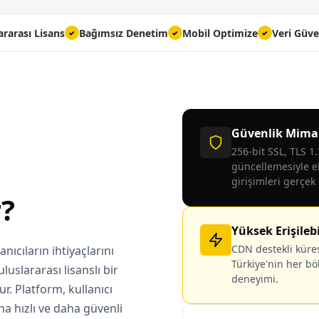
ararası Lisans
Bağımsız Denetim
Mobil Optimize
Veri Güve
✓
✓
✓
Güvenlik Mimar
256-bit SSL, TLS 1
güncellemesiyle e
girişimleri gerçek
?
Yüksek Erişilebi
CDN destekli küres
anıcıların ihtiyaçlarını
Türkiye'nin her bö
uslararası lisanslı bir
deneyimi.
ur. Platform, kullanıcı
a hızlı ve daha güvenli