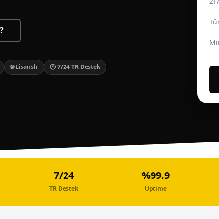
2F
Tü
?
Mi
🌐 Lisanslı
🕐 7/24 TR Destek
7/24
%99.9
TR Destek
Uptime