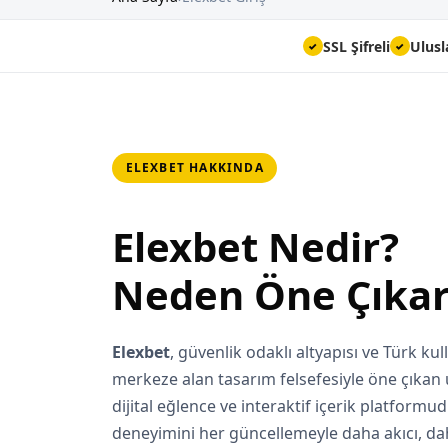
SSL Şifreli
Ulusl
✓
✓
ELEXBET HAKKINDA
Elexbet Nedir?
Neden Öne Çıkar
Elexbet
, güvenlik odaklı altyapısı ve Türk kull
merkeze alan tasarım felsefesiyle öne çıkan ul
dijital eğlence ve interaktif içerik platformud
deneyimini her güncellemeyle daha akıcı, dah