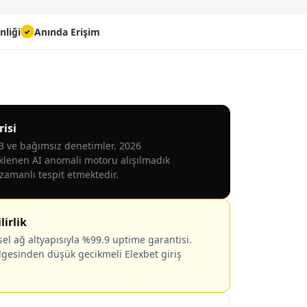
nliği
Anında Erişim
✓
isi
.3 ve bağımsız denetimler. 2026
klenen AI anomali motoru alışılmadık
 zamanlı tespit etmektedir.
lirlik
el ağ altyapısıyla %99.9 uptime garantisi.
lgesinden düşük gecikmeli Elexbet giriş