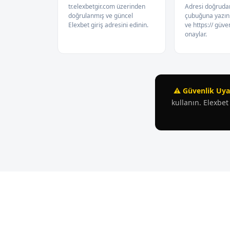
tr.elexbetgir.com üzerinden
Adresi doğruda
doğrulanmış ve güncel
çubuğuna yazın. 
Elexbet giriş adresini edinin.
ve https:// güve
onaylar.
⚠ Güvenlik Uyar
kullanın. Elexbet