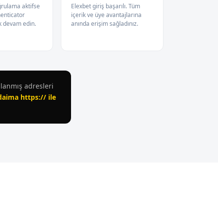
oğrulama aktifse
Elexbet giriş başarılı. Tüm
enticator
içerik ve üye avantajlarına
k devam edin.
anında erişim sağladınız.
ulanmış adresleri
aima https:// ile