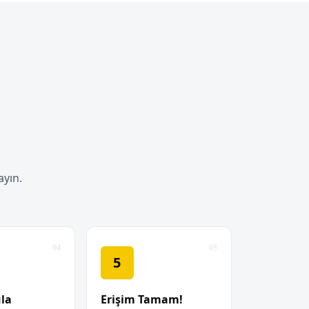
ayın.
5
la
Erişim Tamam!