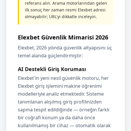
referans alın. Arama motorlarından gelen
ilk sonuç her zaman resmi Elexbet adresi
olmayabilir; URL'yi dikkatle inceleyin.
Elexbet Güvenlik Mimarisi 2026
Elexbet, 2026 yılında güvenlik altyapısını üç
temel alanda güçlendirmiştir:
AI Destekli Giriş Koruması
Elexbet'in yeni nesil güvenlik motoru, her
Elexbet giriş işlemini makine öğrenimi
modelleriyle analiz etmektedir. Sisteme
tanımlanan alışılmış giriş profilinizden
sapma tespit edildiğinde — örneğin farklı
bir coğrafi konum ya da daha önce
kullanılmamış bir cihaz — otomatik olarak