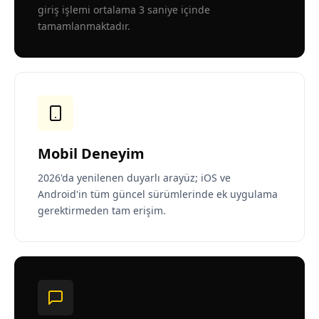
giriş işlemi ortalama 3 saniye içinde
tamamlanmaktadır.
Mobil Deneyim
2026'da yenilenen duyarlı arayüz; iOS ve
Android'in tüm güncel sürümlerinde ek uygulama
gerektirmeden tam erişim.