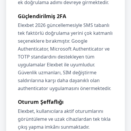
ek doğrulama adımı devreye girmektedir.
Güçlendirilmiş 2FA
Elexbet 2026 güncellemesiyle SMS tabanlı
tek faktörlü doğrulama yerini çok katmanlı
seçeneklere bırakmıştır. Google
Authenticator, Microsoft Authenticator ve
TOTP standardını destekleyen tüm
uygulamalar Elexbet ile uyumludur.
Güvenlik uzmanları, SIM değiştirme
saldırılarına karşı daha dayanıklı olan
authenticator uygulamasını önermektedir.
Oturum Şeffaflığı
Elexbet, kullanıcılara aktif oturumlarını
görüntüleme ve uzak cihazlardan tek tıkla
çıkış yapma imkânı sunmaktadır.