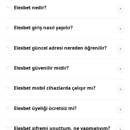
01
Elexbet nedir?
Elexbet, uluslararası lisans kapsamında faaliyet
02
Elexbet giriş nasıl yapılır?
gösteren, Türk kullanıcılara tam Türkçe arayüz ve 7/24
destek sunan dijital eğlence ve interaktif içerik
platformudur. Güvenlik odaklı altyapısı ve kesintisiz
tr.elexbetgir.com üzerinden doğrulanmış güncel
03
Elexbet güncel adresi nereden öğrenilir?
erişim altyapısıyla kullanıcı memnuniyetini öncelikli
Elexbet giriş adresini edinin. Adresi tarayıcınıza
hedef olarak benimseyen Elexbet, yıllar içinde güçlü
doğrudan yazın; URL'de kilit simgesi ve "https://"
bir üye tabanı oluşturmuştur.
olduğunu doğrulayın. Kullanıcı adı ve şifrenizi giriş
Elexbet güncel giriş adresi için tr.elexbetgir.com
04
Elexbet güvenilir midir?
formuna girin, Giriş butonuna tıklayın. 2FA aktifse
sayfasını düzenli olarak takip edin. Adres değişiklikleri
SMS ya da authenticator kodunuzu da girerek işlemi
anlık olarak güncellenmektedir. Arama motorlarından
tamamlayın.
ulaşılan sonuçlar her zaman resmi adres
Evet. Elexbet, uluslararası lisans çerçevesinde faaliyet
05
Elexbet mobil cihazlarda çalışır mı?
olmayabileceğinden, doğrulama için bu sayfayı
göstermekte olup bağımsız güvenlik denetimlerinden
kullanın ve adresi tarayıcınızda yer imi olarak
geçmektedir. 256-bit SSL şifreleme, TLS 1.3 protokolü
kaydedin.
ve yapay zeka destekli anomali tespiti, platformun
Evet. Elexbet'in 2026'da yenilenen duyarlı (responsive)
06
Elexbet üyeliği ücretsiz mi?
güvenlik standartlarını yüksek tutmaktadır.
arayüzü iOS ve Android'in tüm güncel sürümlerinde
sorunsuz çalışmaktadır. Ek uygulama indirmeye gerek
kalmadan mobil tarayıcıdan Elexbet giriş yapabilir,
Evet, Elexbet üyeliği tamamen ücretsizdir. Güncel
07
Elexbet şifremi unuttum, ne yapmalıyım?