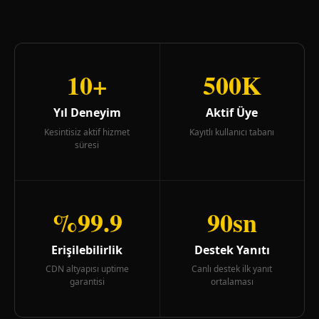
10+
500K
Yıl Deneyim
Aktif Üye
Kesintisiz aktif hizmet
Kayıtlı kullanıcı tabanı
süresi
%99.9
90sn
Erişilebilirlik
Destek Yanıtı
CDN altyapısı uptime
Canlı destek ilk yanıt
garantisi
ortalaması