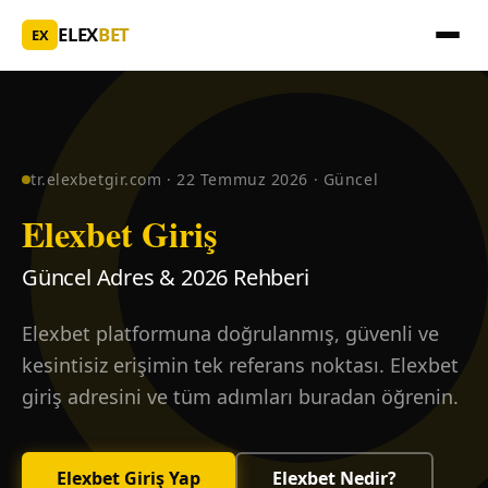
ELEX
BET
EX
tr.elexbetgir.com · 22 Temmuz 2026 · Güncel
Elexbet Giriş
Güncel Adres & 2026 Rehberi
Elexbet platformuna doğrulanmış, güvenli ve
kesintisiz erişimin tek referans noktası. Elexbet
giriş adresini ve tüm adımları buradan öğrenin.
Elexbet Giriş Yap
Elexbet Nedir?