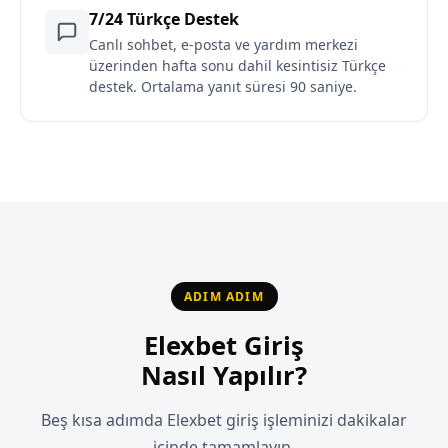
7/24 Türkçe Destek
Canlı sohbet, e-posta ve yardım merkezi
üzerinden hafta sonu dahil kesintisiz Türkçe
destek. Ortalama yanıt süresi 90 saniye.
ADIM ADIM
Elexbet Giriş
Nasıl Yapılır?
Beş kısa adımda Elexbet giriş işleminizi dakikalar
içinde tamamlayın.