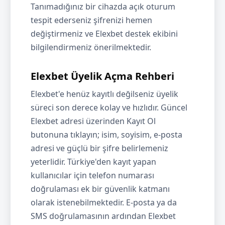
Tanımadığınız bir cihazda açık oturum
tespit ederseniz şifrenizi hemen
değiştirmeniz ve Elexbet destek ekibini
bilgilendirmeniz önerilmektedir.
Elexbet Üyelik Açma Rehberi
Elexbet'e henüz kayıtlı değilseniz üyelik
süreci son derece kolay ve hızlıdır. Güncel
Elexbet adresi üzerinden Kayıt Ol
butonuna tıklayın; isim, soyisim, e-posta
adresi ve güçlü bir şifre belirlemeniz
yeterlidir. Türkiye'den kayıt yapan
kullanıcılar için telefon numarası
doğrulaması ek bir güvenlik katmanı
olarak istenebilmektedir. E-posta ya da
SMS doğrulamasının ardından Elexbet