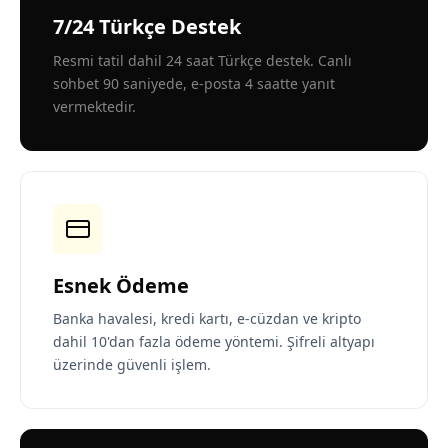
7/24 Türkçe Destek
Resmi tatil dahil 24 saat Türkçe destek. Canlı
sohbet 90 saniyede, e-posta 4 saatte yanıt
vermektedir.
Esnek Ödeme
Banka havalesi, kredi kartı, e-cüzdan ve kripto
dahil 10'dan fazla ödeme yöntemi. Şifreli altyapı
üzerinde güvenli işlem.