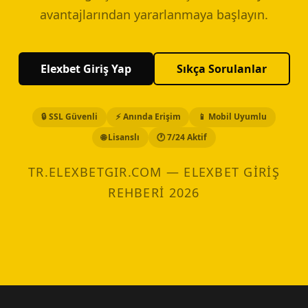
avantajlarından yararlanmaya başlayın.
Elexbet Giriş Yap
Sıkça Sorulanlar
🔒 SSL Güvenli
⚡ Anında Erişim
📱 Mobil Uyumlu
🌐 Lisanslı
🕐 7/24 Aktif
TR.ELEXBETGIR.COM — ELEXBET GİRİŞ
REHBERİ 2026