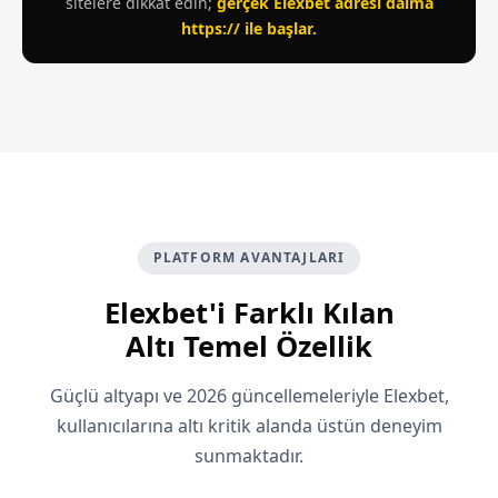
sitelere dikkat edin;
gerçek Elexbet adresi daima
https:// ile başlar.
PLATFORM AVANTAJLARI
Elexbet'i Farklı Kılan
Altı Temel Özellik
Güçlü altyapı ve 2026 güncellemeleriyle Elexbet,
kullanıcılarına altı kritik alanda üstün deneyim
sunmaktadır.