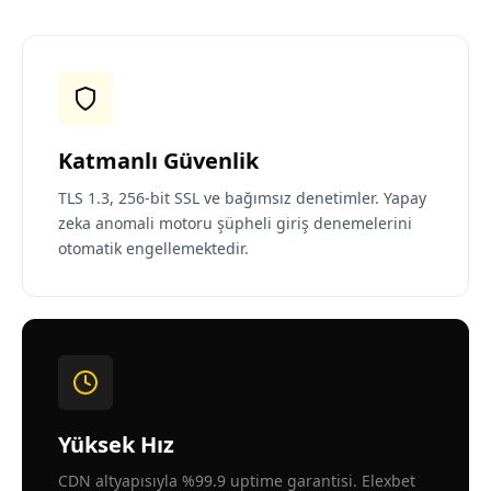
Katmanlı Güvenlik
TLS 1.3, 256-bit SSL ve bağımsız denetimler. Yapay
zeka anomali motoru şüpheli giriş denemelerini
otomatik engellemektedir.
Yüksek Hız
CDN altyapısıyla %99.9 uptime garantisi. Elexbet