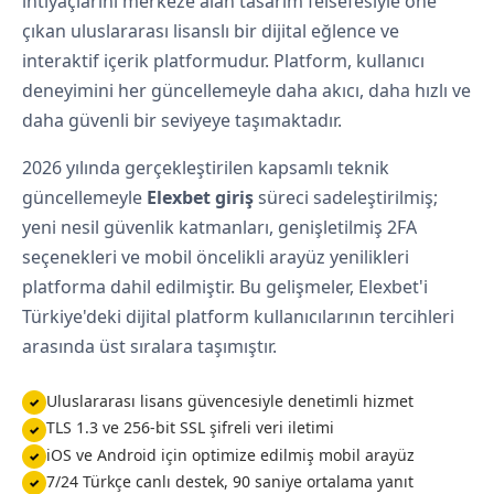
ihtiyaçlarını merkeze alan tasarım felsefesiyle öne
çıkan uluslararası lisanslı bir dijital eğlence ve
interaktif içerik platformudur. Platform, kullanıcı
deneyimini her güncellemeyle daha akıcı, daha hızlı ve
daha güvenli bir seviyeye taşımaktadır.
2026 yılında gerçekleştirilen kapsamlı teknik
güncellemeyle
Elexbet giriş
süreci sadeleştirilmiş;
yeni nesil güvenlik katmanları, genişletilmiş 2FA
seçenekleri ve mobil öncelikli arayüz yenilikleri
platforma dahil edilmiştir. Bu gelişmeler, Elexbet'i
Türkiye'deki dijital platform kullanıcılarının tercihleri
arasında üst sıralara taşımıştır.
Uluslararası lisans güvencesiyle denetimli hizmet
✓
TLS 1.3 ve 256-bit SSL şifreli veri iletimi
✓
iOS ve Android için optimize edilmiş mobil arayüz
✓
7/24 Türkçe canlı destek, 90 saniye ortalama yanıt
✓