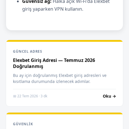
Güvensiz ağ:
Halka açık Wi-Fi'da Elexbet
giriş yaparken VPN kullanın.
GÜNCEL ADRES
Elexbet Giriş Adresi — Temmuz 2026
Doğrulanmış
Bu ay için doğrulanmış Elexbet giriş adresleri ve
kısıtlama durumunda izlenecek adımlar.
Oku →
📅 22 Tem 2026 · 3 dk
GÜVENLIK