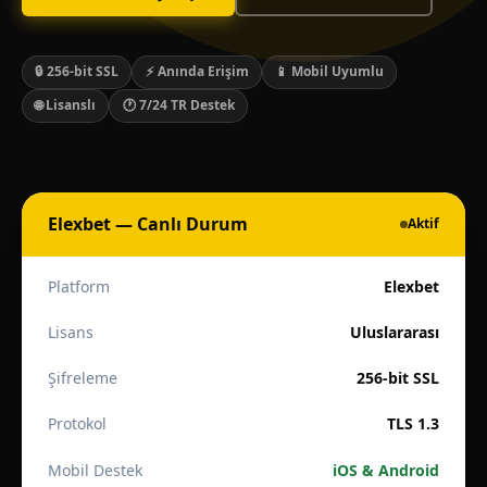
🔒 256-bit SSL
⚡ Anında Erişim
📱 Mobil Uyumlu
🌐 Lisanslı
🕐 7/24 TR Destek
Elexbet — Canlı Durum
Aktif
Platform
Elexbet
Lisans
Uluslararası
Şifreleme
256-bit SSL
Protokol
TLS 1.3
Mobil Destek
iOS & Android