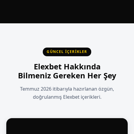
GÜNCEL İÇERIKLER
Elexbet Hakkında
Bilmeniz Gereken Her Şey
Temmuz 2026 itibarıyla hazırlanan özgün,
doğrulanmış Elexbet içerikleri.