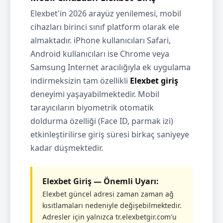
Elexbet'in 2026 arayüz yenilemesi, mobil
cihazları birinci sınıf platform olarak ele
almaktadır. iPhone kullanıcıları Safari,
Android kullanıcıları ise Chrome veya
Samsung Internet aracılığıyla ek uygulama
indirmeksizin tam özellikli
Elexbet giriş
deneyimi yaşayabilmektedir. Mobil
tarayıcıların biyometrik otomatik
doldurma özelliği (Face ID, parmak izi)
etkinleştirilirse giriş süresi birkaç saniyeye
kadar düşmektedir.
Elexbet Giriş — Önemli Uyarı:
Elexbet güncel adresi zaman zaman ağ
kısıtlamaları nedeniyle değişebilmektedir.
Adresler için yalnızca tr.elexbetgir.com'u