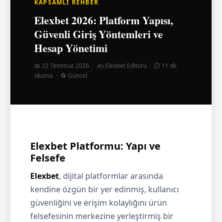
KAPSAMLI REHBER
Elexbet 2026: Platform Yapısı,
Güvenli Giriş Yöntemleri ve
Hesap Yönetimi
📅 22 Temmuz 2026 · ✍ Elexbet Editörü · ⏱ 11 dk
okuma · 🔄 Güncel
Elexbet Platformu: Yapı ve
Felsefe
Elexbet
, dijital platformlar arasında
kendine özgün bir yer edinmiş, kullanıcı
güvenliğini ve erişim kolaylığını ürün
felsefesinin merkezine yerleştirmiş bir