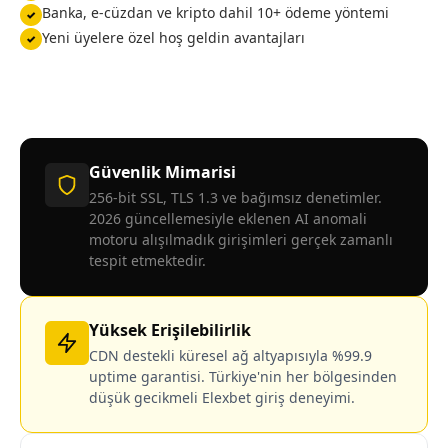
Banka, e-cüzdan ve kripto dahil 10+ ödeme yöntemi
✓
Yeni üyelere özel hoş geldin avantajları
✓
Güvenlik Mimarisi
256-bit SSL, TLS 1.3 ve bağımsız denetimler.
2026 güncellemesiyle eklenen AI anomali
motoru alışılmadık girişimleri gerçek zamanlı
tespit etmektedir.
Yüksek Erişilebilirlik
CDN destekli küresel ağ altyapısıyla %99.9
uptime garantisi. Türkiye'nin her bölgesinden
düşük gecikmeli Elexbet giriş deneyimi.