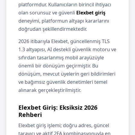
platformdur. Kullanıcıların birincil ihtiyacı
olan sorunsuz ve güvenli
Elexbet giriş
deneyimi, platformun altyapı kararlarını
doğrudan şekillendirmektedir.
2026 itibarıyla Elexbet, güncellenmiş TLS
1.3 altyapısı, AI destekli güvenlik motoru ve
sıfırdan tasarlanmış mobil arayüzüyle
önemli bir dönüşüm geçirmiştir. Bu
dönüşüm, mevcut üyelerin geri bildirimleri
ve bağımsız güvenlik denetimleri temel
alınarak gerçekleştirilmiştir.
Elexbet Giriş: Eksiksiz 2026
Rehberi
Elexbet giriş işlemi; doğru adres, güncel
tarayıcı ve aktif 2FA kombinasyonuyla en