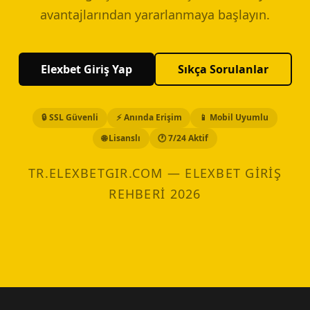
avantajlarından yararlanmaya başlayın.
Elexbet Giriş Yap
Sıkça Sorulanlar
🔒 SSL Güvenli
⚡ Anında Erişim
📱 Mobil Uyumlu
🌐 Lisanslı
🕐 7/24 Aktif
TR.ELEXBETGIR.COM — ELEXBET GİRİŞ
REHBERİ 2026