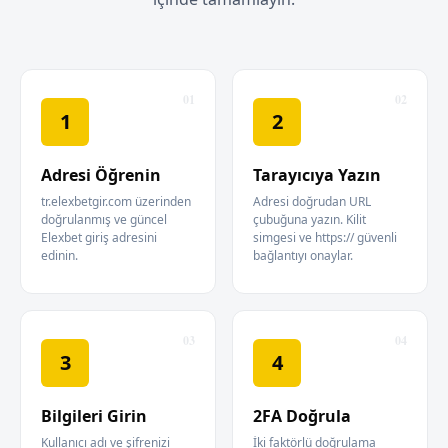
1
2
Adresi Öğrenin
Tarayıcıya Yazın
tr.elexbetgir.com üzerinden
Adresi doğrudan URL
doğrulanmış ve güncel
çubuğuna yazın. Kilit
Elexbet giriş adresini
simgesi ve https:// güvenli
edinin.
bağlantıyı onaylar.
3
4
Bilgileri Girin
2FA Doğrula
Kullanıcı adı ve şifrenizi
İki faktörlü doğrulama