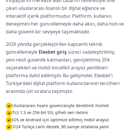
ihtiyaçlarını merkeze alan tasarım felsefesiyle öne
çıkan uluslararası lisanslı bir dijital eğlence ve
interaktif içerik platformudur. Platform, kullanıcı
deneyimini her güncellemeyle daha akıcı, daha hızlı ve
daha güvenli bir seviyeye taşımaktadır.
2026 yılında gerçekleştirilen kapsamlı teknik
güncellemeyle
Elexbet giriş
süreci sadeleştirilmiş;
yeni nesil güvenlik katmanları, genişletilmiş 2FA
seçenekleri ve mobil öncelikli arayüz yenilikleri
platforma dahil edilmiştir. Bu gelişmeler, Elexbet'i
Türkiye'deki dijital platform kullanıcılarının tercihleri
arasında üst sıralara taşımıştır.
Uluslararası lisans güvencesiyle denetimli hizmet
✓
TLS 1.3 ve 256-bit SSL şifreli veri iletimi
✓
iOS ve Android için optimize edilmiş mobil arayüz
✓
7/24 Türkçe canlı destek, 90 saniye ortalama yanıt
✓