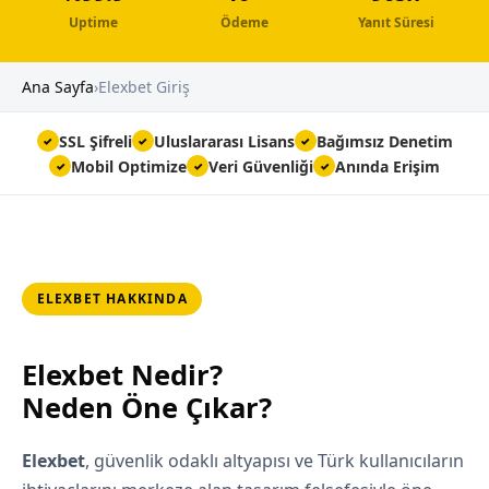
Uptime
Ödeme
Yanıt Süresi
Ana Sayfa
›
Elexbet Giriş
SSL Şifreli
Uluslararası Lisans
Bağımsız Denetim
✓
✓
✓
Mobil Optimize
Veri Güvenliği
Anında Erişim
✓
✓
✓
ELEXBET HAKKINDA
Elexbet Nedir?
Neden Öne Çıkar?
Elexbet
, güvenlik odaklı altyapısı ve Türk kullanıcıların