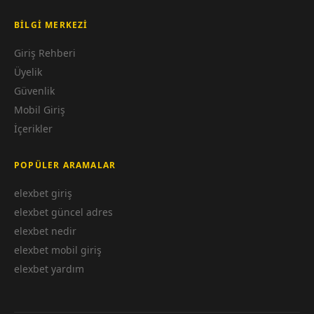
BILGI MERKEZI
Giriş Rehberi
Üyelik
Güvenlik
Mobil Giriş
İçerikler
POPÜLER ARAMALAR
elexbet giriş
elexbet güncel adres
elexbet nedir
elexbet mobil giriş
elexbet yardım