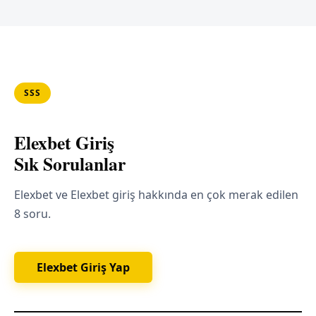
SSS
Elexbet Giriş
Sık Sorulanlar
Elexbet ve Elexbet giriş hakkında en çok merak edilen
8 soru.
Elexbet Giriş Yap