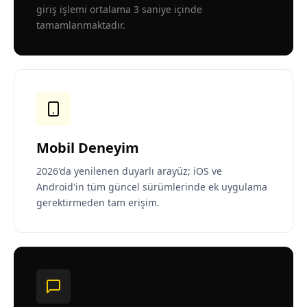
giriş işlemi ortalama 3 saniye içinde
tamamlanmaktadır.
Mobil Deneyim
2026'da yenilenen duyarlı arayüz; iOS ve
Android'in tüm güncel sürümlerinde ek uygulama
gerektirmeden tam erişim.