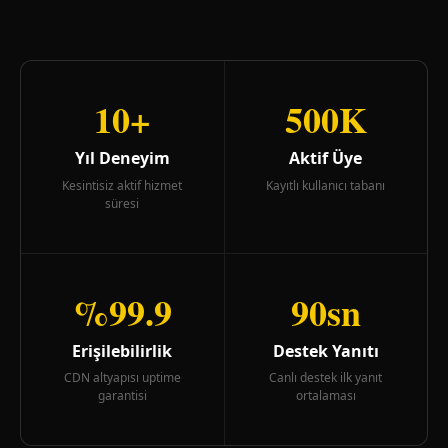
10+
500K
Yıl Deneyim
Aktif Üye
Kesintisiz aktif hizmet
Kayıtlı kullanıcı tabanı
süresi
%99.9
90sn
Erişilebilirlik
Destek Yanıtı
CDN altyapısı uptime
Canlı destek ilk yanıt
garantisi
ortalaması