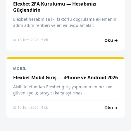
Elexbet 2FA Kurulumu — Hesabınızı
Güçlendirin
Elexbet hesabınıza iki faktörlü doğrulama eklemenin
adım adım rehberi ve en iyi uygulamalar.
Oku →
📅 18 Tem 2026 · 5 dk
MOBIL
Elexbet Mobil Giriş — iPhone ve Android 2026
Akıllı telefondan Elexbet giriş yapmanın en hızlı ve
güvenli yolu; tarayıcı karşılaştırması.
Oku →
📅 15 Tem 2026 · 4 dk