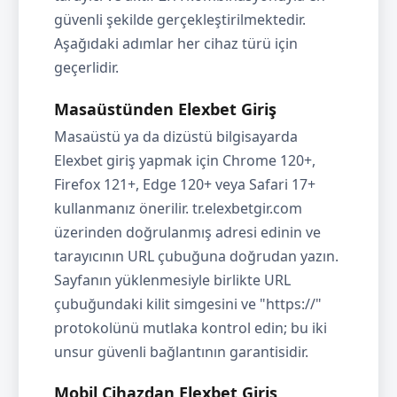
güvenli şekilde gerçekleştirilmektedir.
Aşağıdaki adımlar her cihaz türü için
geçerlidir.
Masaüstünden Elexbet Giriş
Masaüstü ya da dizüstü bilgisayarda
Elexbet giriş yapmak için Chrome 120+,
Firefox 121+, Edge 120+ veya Safari 17+
kullanmanız önerilir. tr.elexbetgir.com
üzerinden doğrulanmış adresi edinin ve
tarayıcının URL çubuğuna doğrudan yazın.
Sayfanın yüklenmesiyle birlikte URL
çubuğundaki kilit simgesini ve "https://"
protokolünü mutlaka kontrol edin; bu iki
unsur güvenli bağlantının garantisidir.
Mobil Cihazdan Elexbet Giriş