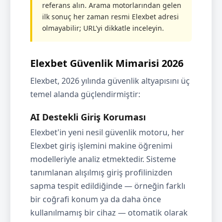
referans alın. Arama motorlarından gelen
ilk sonuç her zaman resmi Elexbet adresi
olmayabilir; URL'yi dikkatle inceleyin.
Elexbet Güvenlik Mimarisi 2026
Elexbet, 2026 yılında güvenlik altyapısını üç
temel alanda güçlendirmiştir:
AI Destekli Giriş Koruması
Elexbet'in yeni nesil güvenlik motoru, her
Elexbet giriş işlemini makine öğrenimi
modelleriyle analiz etmektedir. Sisteme
tanımlanan alışılmış giriş profilinizden
sapma tespit edildiğinde — örneğin farklı
bir coğrafi konum ya da daha önce
kullanılmamış bir cihaz — otomatik olarak