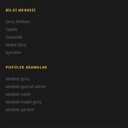
BILGI MERKEZI
Giriş Rehberi
Üyelik
Güvenlik
Mobil Giriş
İçerikler
POPÜLER ARAMALAR
elexbet giriş
elexbet güncel adres
elexbet nedir
elexbet mobil giriş
elexbet yardım