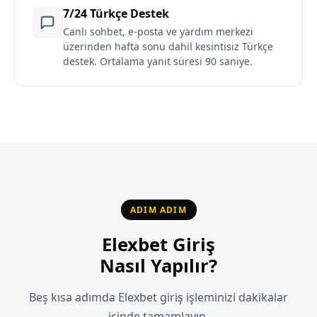
7/24 Türkçe Destek
Canlı sohbet, e-posta ve yardım merkezi
üzerinden hafta sonu dahil kesintisiz Türkçe
destek. Ortalama yanıt süresi 90 saniye.
ADIM ADIM
Elexbet Giriş
Nasıl Yapılır?
Beş kısa adımda Elexbet giriş işleminizi dakikalar
içinde tamamlayın.