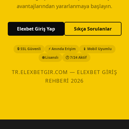
avantajlarından yararlanmaya başlayın.
Elexbet Giriş Yap
Sıkça Sorulanlar
🔒 SSL Güvenli
⚡ Anında Erişim
📱 Mobil Uyumlu
🌐 Lisanslı
🕐 7/24 Aktif
TR.ELEXBETGIR.COM — ELEXBET GİRİŞ
REHBERİ 2026