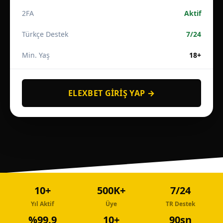
2FA
Aktif
Türkçe Destek
7/24
Min. Yaş
18+
ELEXBET GİRİŞ YAP →
10+
500K+
7/24
Yıl Aktif
Üye
TR Destek
%99.9
10+
90sn