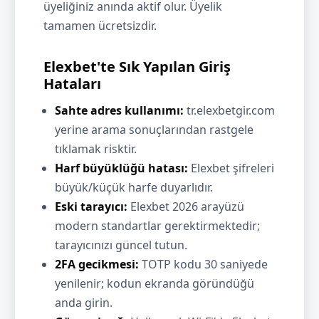
üyeliğiniz anında aktif olur. Üyelik
tamamen ücretsizdir.
Elexbet'te Sık Yapılan Giriş
Hataları
Sahte adres kullanımı:
tr.elexbetgir.com
yerine arama sonuçlarından rastgele
tıklamak risktir.
Harf büyüklüğü hatası:
Elexbet şifreleri
büyük/küçük harfe duyarlıdır.
Eski tarayıcı:
Elexbet 2026 arayüzü
modern standartlar gerektirmektedir;
tarayıcınızı güncel tutun.
2FA gecikmesi:
TOTP kodu 30 saniyede
yenilenir; kodun ekranda göründüğü
anda girin.