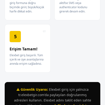
giriş formuna doğru
aktifse SMS veya
biçimde girin; büyük/küçük
authenticator kodunu
harfe dikkat edin.
girerek devam edin.
5
Erişim Tamam!
Elexbet giriş başarılı. Tüm
içerik ve üye avantajlarına
anında erişim sağladınız.
⚠ Güvenlik Uyarısı:
Elexbet giriş için yalnızca
tr.elexbetgir.com'da paylaşılan doğrulanmış
adresleri kullanın. Elexbet adını taklit eden sahte