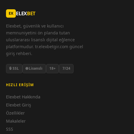
ELEX
BET
EX
Elexbet, güvenlik ve kullanıcı
memnuniyetini ön planda tutan
uluslararası lisanslı dijital eğlence
platformudur. tr.elexbetgir.com güncel
giriş rehberi.
🔒 SSL
🌐 Lisanslı
18+
7/24
HIZLI ERIŞIM
Elexbet Hakkında
Elexbet Giriş
Özellikler
Makaleler
SSS