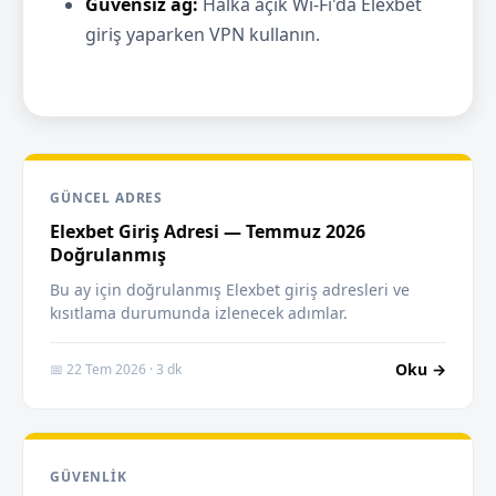
Güvensiz ağ:
Halka açık Wi-Fi'da Elexbet
giriş yaparken VPN kullanın.
GÜNCEL ADRES
Elexbet Giriş Adresi — Temmuz 2026
Doğrulanmış
Bu ay için doğrulanmış Elexbet giriş adresleri ve
kısıtlama durumunda izlenecek adımlar.
Oku →
📅 22 Tem 2026 · 3 dk
GÜVENLIK