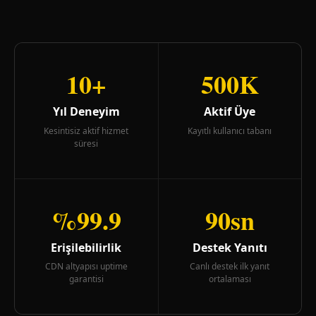
10+
500K
Yıl Deneyim
Aktif Üye
Kesintisiz aktif hizmet
Kayıtlı kullanıcı tabanı
süresi
%99.9
90sn
Erişilebilirlik
Destek Yanıtı
CDN altyapısı uptime
Canlı destek ilk yanıt
garantisi
ortalaması