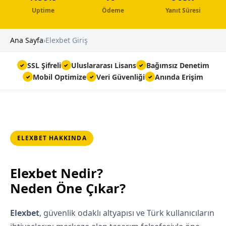
Uptime
Ödeme
Yanıt Süresi
Ana Sayfa
›
Elexbet Giriş
SSL Şifreli
Uluslararası Lisans
Bağımsız Denetim
✓
✓
✓
Mobil Optimize
Veri Güvenliği
Anında Erişim
✓
✓
✓
ELEXBET HAKKINDA
Elexbet Nedir?
Neden Öne Çıkar?
Elexbet
, güvenlik odaklı altyapısı ve Türk kullanıcıların