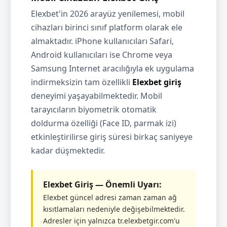
Elexbet'in 2026 arayüz yenilemesi, mobil
cihazları birinci sınıf platform olarak ele
almaktadır. iPhone kullanıcıları Safari,
Android kullanıcıları ise Chrome veya
Samsung Internet aracılığıyla ek uygulama
indirmeksizin tam özellikli
Elexbet giriş
deneyimi yaşayabilmektedir. Mobil
tarayıcıların biyometrik otomatik
doldurma özelliği (Face ID, parmak izi)
etkinleştirilirse giriş süresi birkaç saniyeye
kadar düşmektedir.
Elexbet Giriş — Önemli Uyarı:
Elexbet güncel adresi zaman zaman ağ
kısıtlamaları nedeniyle değişebilmektedir.
Adresler için yalnızca tr.elexbetgir.com'u