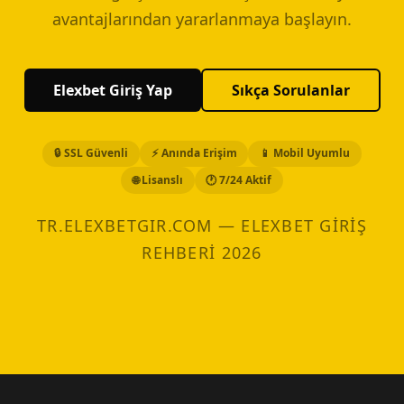
avantajlarından yararlanmaya başlayın.
Elexbet Giriş Yap
Sıkça Sorulanlar
🔒 SSL Güvenli
⚡ Anında Erişim
📱 Mobil Uyumlu
🌐 Lisanslı
🕐 7/24 Aktif
TR.ELEXBETGIR.COM — ELEXBET GİRİŞ
REHBERİ 2026