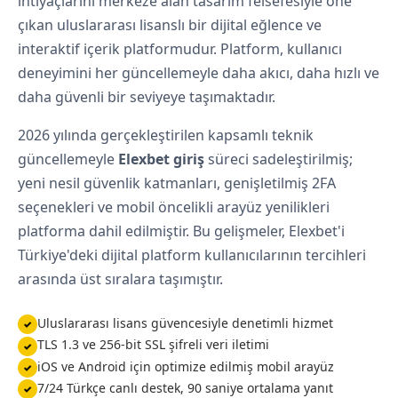
ihtiyaçlarını merkeze alan tasarım felsefesiyle öne
çıkan uluslararası lisanslı bir dijital eğlence ve
interaktif içerik platformudur. Platform, kullanıcı
deneyimini her güncellemeyle daha akıcı, daha hızlı ve
daha güvenli bir seviyeye taşımaktadır.
2026 yılında gerçekleştirilen kapsamlı teknik
güncellemeyle
Elexbet giriş
süreci sadeleştirilmiş;
yeni nesil güvenlik katmanları, genişletilmiş 2FA
seçenekleri ve mobil öncelikli arayüz yenilikleri
platforma dahil edilmiştir. Bu gelişmeler, Elexbet'i
Türkiye'deki dijital platform kullanıcılarının tercihleri
arasında üst sıralara taşımıştır.
Uluslararası lisans güvencesiyle denetimli hizmet
✓
TLS 1.3 ve 256-bit SSL şifreli veri iletimi
✓
iOS ve Android için optimize edilmiş mobil arayüz
✓
7/24 Türkçe canlı destek, 90 saniye ortalama yanıt
✓