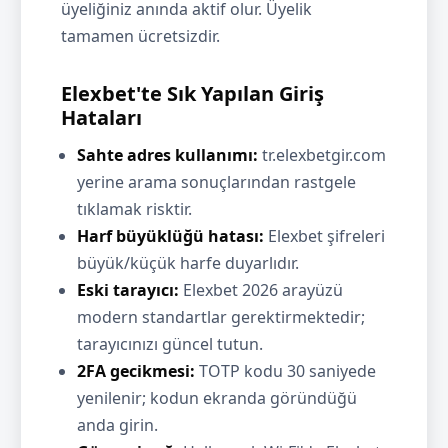
üyeliğiniz anında aktif olur. Üyelik
tamamen ücretsizdir.
Elexbet'te Sık Yapılan Giriş
Hataları
Sahte adres kullanımı:
tr.elexbetgir.com
yerine arama sonuçlarından rastgele
tıklamak risktir.
Harf büyüklüğü hatası:
Elexbet şifreleri
büyük/küçük harfe duyarlıdır.
Eski tarayıcı:
Elexbet 2026 arayüzü
modern standartlar gerektirmektedir;
tarayıcınızı güncel tutun.
2FA gecikmesi:
TOTP kodu 30 saniyede
yenilenir; kodun ekranda göründüğü
anda girin.