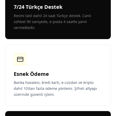
7/24 Türkçe Destek
Resmi tatil dahil 24 saat Türkçe destek. Canlı
sohbet 90 saniyede, e-posta 4 saatte yanıt
vermektedir.
Esnek Ödeme
Banka havalesi, kredi kartı, e-cüzdan ve kripto
dahil 10'dan fazla ödeme yöntemi. Şifreli altyapı
üzerinde güvenli işlem.