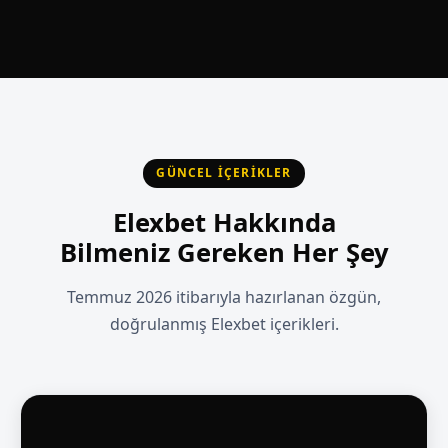
GÜNCEL İÇERIKLER
Elexbet Hakkında
Bilmeniz Gereken Her Şey
Temmuz 2026 itibarıyla hazırlanan özgün,
doğrulanmış Elexbet içerikleri.