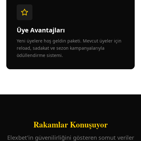
Üye Avantajları
Yeni üyelere hoş geldin paketi. Mevcut üyeler için
reload, sadakat ve sezon kampanyalarıyla
ödüllendirme sistemi.
Rakamlar Konuşuyor
Elexbet'in güvenilirliğini gösteren somut veriler