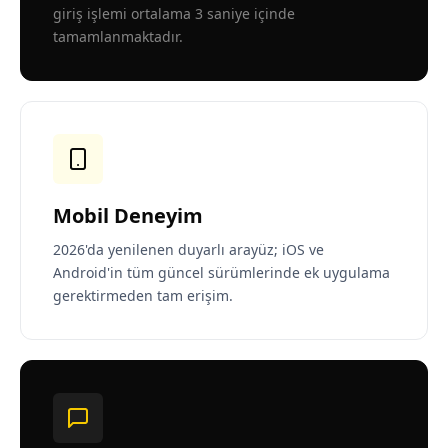
giriş işlemi ortalama 3 saniye içinde
tamamlanmaktadır.
Mobil Deneyim
2026'da yenilenen duyarlı arayüz; iOS ve
Android'in tüm güncel sürümlerinde ek uygulama
gerektirmeden tam erişim.