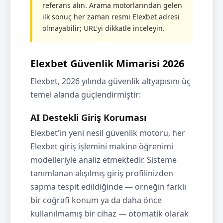
referans alın. Arama motorlarından gelen
ilk sonuç her zaman resmi Elexbet adresi
olmayabilir; URL'yi dikkatle inceleyin.
Elexbet Güvenlik Mimarisi 2026
Elexbet, 2026 yılında güvenlik altyapısını üç
temel alanda güçlendirmiştir:
AI Destekli Giriş Koruması
Elexbet'in yeni nesil güvenlik motoru, her
Elexbet giriş işlemini makine öğrenimi
modelleriyle analiz etmektedir. Sisteme
tanımlanan alışılmış giriş profilinizden
sapma tespit edildiğinde — örneğin farklı
bir coğrafi konum ya da daha önce
kullanılmamış bir cihaz — otomatik olarak