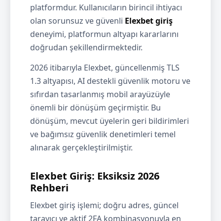
platformdur. Kullanıcıların birincil ihtiyacı
olan sorunsuz ve güvenli
Elexbet giriş
deneyimi, platformun altyapı kararlarını
doğrudan şekillendirmektedir.
2026 itibarıyla Elexbet, güncellenmiş TLS
1.3 altyapısı, AI destekli güvenlik motoru ve
sıfırdan tasarlanmış mobil arayüzüyle
önemli bir dönüşüm geçirmiştir. Bu
dönüşüm, mevcut üyelerin geri bildirimleri
ve bağımsız güvenlik denetimleri temel
alınarak gerçekleştirilmiştir.
Elexbet Giriş: Eksiksiz 2026
Rehberi
Elexbet giriş işlemi; doğru adres, güncel
tarayıcı ve aktif 2FA kombinasyonuyla en