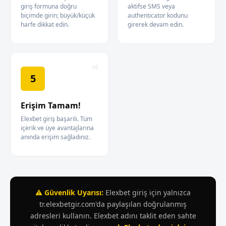
giriş formuna doğru
aktifse SMS veya
biçimde girin; büyük/küçük
authenticator kodunu
harfe dikkat edin.
girerek devam edin.
5
Erişim Tamam!
Elexbet giriş başarılı. Tüm
içerik ve üye avantajlarına
anında erişim sağladınız.
⚠ Güvenlik Uyarısı:
Elexbet giriş için yalnızca
tr.elexbetgir.com'da paylaşılan doğrulanmış
adresleri kullanın. Elexbet adını taklit eden sahte