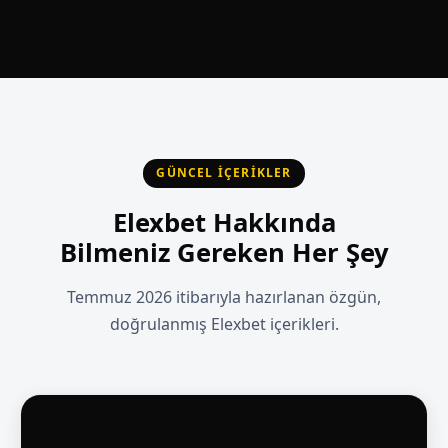
GÜNCEL İÇERIKLER
Elexbet Hakkında
Bilmeniz Gereken Her Şey
Temmuz 2026 itibarıyla hazırlanan özgün,
doğrulanmış Elexbet içerikleri.