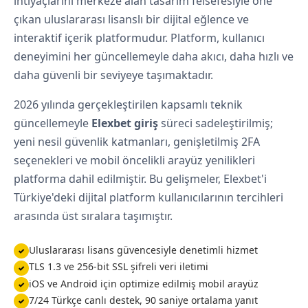
ihtiyaçlarını merkeze alan tasarım felsefesiyle öne
çıkan uluslararası lisanslı bir dijital eğlence ve
interaktif içerik platformudur. Platform, kullanıcı
deneyimini her güncellemeyle daha akıcı, daha hızlı ve
daha güvenli bir seviyeye taşımaktadır.
2026 yılında gerçekleştirilen kapsamlı teknik
güncellemeyle
Elexbet giriş
süreci sadeleştirilmiş;
yeni nesil güvenlik katmanları, genişletilmiş 2FA
seçenekleri ve mobil öncelikli arayüz yenilikleri
platforma dahil edilmiştir. Bu gelişmeler, Elexbet'i
Türkiye'deki dijital platform kullanıcılarının tercihleri
arasında üst sıralara taşımıştır.
Uluslararası lisans güvencesiyle denetimli hizmet
✓
TLS 1.3 ve 256-bit SSL şifreli veri iletimi
✓
iOS ve Android için optimize edilmiş mobil arayüz
✓
7/24 Türkçe canlı destek, 90 saniye ortalama yanıt
✓