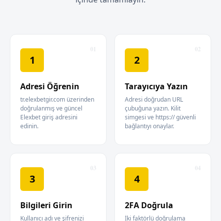
1
2
Adresi Öğrenin
Tarayıcıya Yazın
tr.elexbetgir.com üzerinden
Adresi doğrudan URL
doğrulanmış ve güncel
çubuğuna yazın. Kilit
Elexbet giriş adresini
simgesi ve https:// güvenli
edinin.
bağlantıyı onaylar.
3
4
Bilgileri Girin
2FA Doğrula
Kullanıcı adı ve şifrenizi
İki faktörlü doğrulama