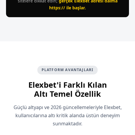
sitelere dikkat edin;
gerçek Elexbet adresi daima
https:// ile başlar.
PLATFORM AVANTAJLARI
Elexbet'i Farklı Kılan
Altı Temel Özellik
Güçlü altyapı ve 2026 güncellemeleriyle Elexbet,
kullanıcılarına altı kritik alanda üstün deneyim
sunmaktadır.