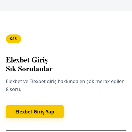
SSS
Elexbet Giriş
Sık Sorulanlar
Elexbet ve Elexbet giriş hakkında en çok merak edilen
8 soru.
Elexbet Giriş Yap