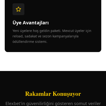
Üye Avantajları
Yeni üyelere hoş geldin paketi. Mevcut üyeler için
reload, sadakat ve sezon kampanyalarıyla
ödüllendirme sistemi.
Rakamlar Konuşuyor
Elexbet'in güvenilirliğini gösteren somut veriler