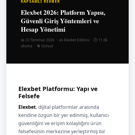
KAPSAMLI REHBER
Elexbet 2026: Platform Yapısı,
Güvenli Giriş Yöntemleri ve
Hesap Yönetimi
📅 22 Temmuz 2026 · ✍ Elexbet Editörü · ⏱ 11 dk
okuma · 🔄 Güncel
Elexbet Platformu: Yapı ve
Felsefe
Elexbet
, dijital platformlar arasında
kendine özgün bir yer edinmiş, kullanıcı
güvenliğini ve erişim kolaylığını ürün
felsefesinin merkezine yerleştirmiş bir