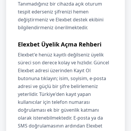
Tanımadığınız bir cihazda açık oturum
tespit ederseniz şifrenizi hemen
değiştirmeniz ve Elexbet destek ekibini
bilgilendirmeniz önerilmektedir.
Elexbet Üyelik Açma Rehberi
Elexbet'e henüz kayıtlı değilseniz üyelik
süreci son derece kolay ve hızlıdır. Güncel
Elexbet adresi üzerinden Kayıt Ol
butonuna tıklayın; isim, soyisim, e-posta
adresi ve güçlü bir şifre belirlemeniz
yeterlidir. Türkiye'den kayıt yapan
kullanıcılar için telefon numarası
doğrulaması ek bir güvenlik katmanı
olarak istenebilmektedir. E-posta ya da
SMS doğrulamasının ardından Elexbet