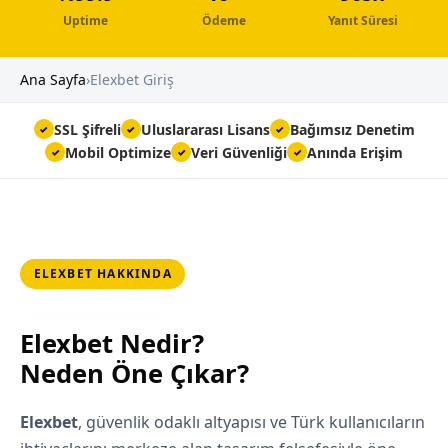
Uptime
Ödeme
Yanıt Süresi
Ana Sayfa
›
Elexbet Giriş
SSL Şifreli
Uluslararası Lisans
Bağımsız Denetim
✓
✓
✓
Mobil Optimize
Veri Güvenliği
Anında Erişim
✓
✓
✓
ELEXBET HAKKINDA
Elexbet Nedir?
Neden Öne Çıkar?
Elexbet
, güvenlik odaklı altyapısı ve Türk kullanıcıların