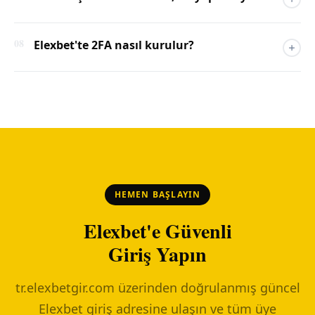
tüm özelliklere erişebilirsiniz.
adres üzerinden Kayıt Ol butonuna tıklayın, formu
doldurun ve e-posta veya SMS doğrulamasını
tamamlayın. Hesabınız hemen aktif olur ve hoş geldin
Elexbet giriş ekranındaki "Şifremi Unuttum"
08
Elexbet'te 2FA nasıl kurulur?
avantajlarına anında kavuşursunuz.
bağlantısına tıklayın. Üyelik e-posta adresinize
sıfırlama bağlantısı gönderilecektir. Bağlantı 15 dakika
geçerlidir. E-posta gelmezse spam klasörünüzü
Elexbet hesabınıza giriş yapın, sağ üstteki profil
kontrol edin; sorun devam ederse Elexbet canlı
menüsünden Güvenlik Ayarları'na gidin ve İki Faktörlü
desteğe başvurun.
Doğrulama seçeneğini aktif hale getirin. SMS veya
authenticator uygulama seçeneklerinden birini tercih
edin. SMS'e kıyasla authenticator uygulaması (Google,
Microsoft) SIM swap saldırılarına karşı çok daha
güvenlidir.
HEMEN BAŞLAYIN
Elexbet'e Güvenli
Giriş Yapın
tr.elexbetgir.com üzerinden doğrulanmış güncel
Elexbet giriş adresine ulaşın ve tüm üye