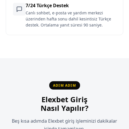
7/24 Türkçe Destek
Canlı sohbet, e-posta ve yardım merkezi
üzerinden hafta sonu dahil kesintisiz Türkçe
destek. Ortalama yanıt süresi 90 saniye.
ADIM ADIM
Elexbet Giriş
Nasıl Yapılır?
Beş kısa adımda Elexbet giriş işleminizi dakikalar
içinde tamamlayın.