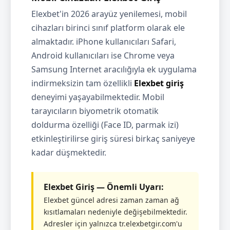
Elexbet'in 2026 arayüz yenilemesi, mobil
cihazları birinci sınıf platform olarak ele
almaktadır. iPhone kullanıcıları Safari,
Android kullanıcıları ise Chrome veya
Samsung Internet aracılığıyla ek uygulama
indirmeksizin tam özellikli
Elexbet giriş
deneyimi yaşayabilmektedir. Mobil
tarayıcıların biyometrik otomatik
doldurma özelliği (Face ID, parmak izi)
etkinleştirilirse giriş süresi birkaç saniyeye
kadar düşmektedir.
Elexbet Giriş — Önemli Uyarı:
Elexbet güncel adresi zaman zaman ağ
kısıtlamaları nedeniyle değişebilmektedir.
Adresler için yalnızca tr.elexbetgir.com'u