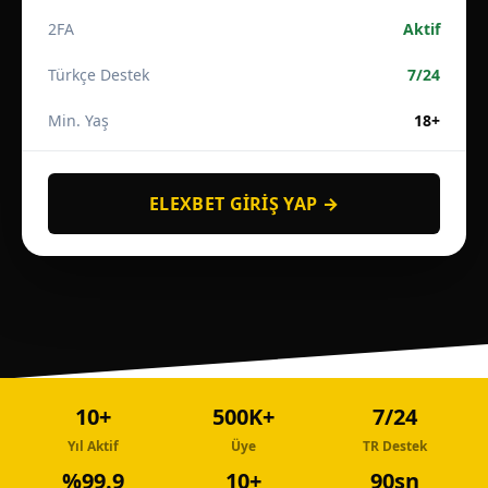
2FA
Aktif
Türkçe Destek
7/24
Min. Yaş
18+
ELEXBET GİRİŞ YAP →
10+
500K+
7/24
Yıl Aktif
Üye
TR Destek
%99.9
10+
90sn