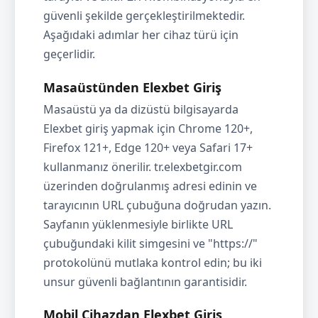
güvenli şekilde gerçekleştirilmektedir.
Aşağıdaki adımlar her cihaz türü için
geçerlidir.
Masaüstünden Elexbet Giriş
Masaüstü ya da dizüstü bilgisayarda
Elexbet giriş yapmak için Chrome 120+,
Firefox 121+, Edge 120+ veya Safari 17+
kullanmanız önerilir. tr.elexbetgir.com
üzerinden doğrulanmış adresi edinin ve
tarayıcının URL çubuğuna doğrudan yazın.
Sayfanın yüklenmesiyle birlikte URL
çubuğundaki kilit simgesini ve "https://"
protokolünü mutlaka kontrol edin; bu iki
unsur güvenli bağlantının garantisidir.
Mobil Cihazdan Elexbet Giriş