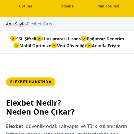
Uptime
Ödeme
Yanıt Süresi
Ana Sayfa
›
Elexbet Giriş
SSL Şifreli
Uluslararası Lisans
Bağımsız Denetim
✓
✓
✓
Mobil Optimize
Veri Güvenliği
Anında Erişim
✓
✓
✓
ELEXBET HAKKINDA
Elexbet Nedir?
Neden Öne Çıkar?
Elexbet
, güvenlik odaklı altyapısı ve Türk kullanıcıların