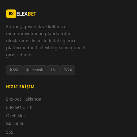
ELEX
BET
EX
Elexbet, güvenlik ve kullanıcı
memnuniyetini ön planda tutan
uluslararası lisanslı dijital eğlence
platformudur. tr.elexbetgir.com güncel
giriş rehberi.
🔒 SSL
🌐 Lisanslı
18+
7/24
HIZLI ERIŞIM
Elexbet Hakkında
Elexbet Giriş
Özellikler
Makaleler
SSS