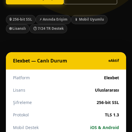
🔒 256-bit SSL
⚡ Anında Erişim
📱 Mobil Uyumlu
🌐 Lisanslı
🕐 7/24 TR Destek
Elexbet — Canlı Durum
Aktif
Platform
Elexbet
Lisans
Uluslararası
Şifreleme
256-bit SSL
Protokol
TLS 1.3
Mobil Destek
iOS & Android