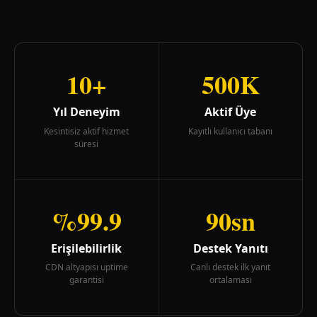
10+
500K
Yıl Deneyim
Aktif Üye
Kesintisiz aktif hizmet
Kayıtlı kullanıcı tabanı
süresi
%99.9
90sn
Erişilebilirlik
Destek Yanıtı
CDN altyapısı uptime
Canlı destek ilk yanıt
garantisi
ortalaması