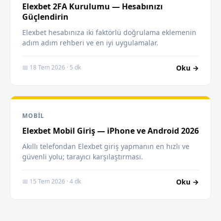
Elexbet 2FA Kurulumu — Hesabınızı
Güçlendirin
Elexbet hesabınıza iki faktörlü doğrulama eklemenin
adım adım rehberi ve en iyi uygulamalar.
Oku →
📅 18 Tem 2026 · 5 dk
MOBIL
Elexbet Mobil Giriş — iPhone ve Android 2026
Akıllı telefondan Elexbet giriş yapmanın en hızlı ve
güvenli yolu; tarayıcı karşılaştırması.
Oku →
📅 15 Tem 2026 · 4 dk