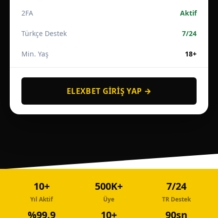
2FA
Aktif
Türkçe Destek
7/24
Min. Yaş
18+
ELEXBET GİRİŞ YAP →
10+
500K+
7/24
Yıl Aktif
Üye
TR Destek
%99.9
10+
90sn