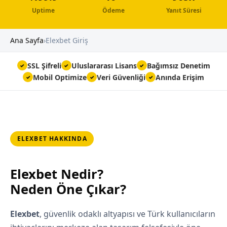
Uptime
Ödeme
Yanıt Süresi
Ana Sayfa
›
Elexbet Giriş
SSL Şifreli
Uluslararası Lisans
Bağımsız Denetim
✓
✓
✓
Mobil Optimize
Veri Güvenliği
Anında Erişim
✓
✓
✓
ELEXBET HAKKINDA
Elexbet Nedir?
Neden Öne Çıkar?
Elexbet
, güvenlik odaklı altyapısı ve Türk kullanıcıların