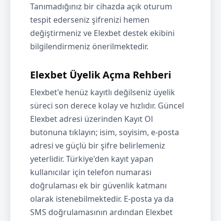
Tanımadığınız bir cihazda açık oturum
tespit ederseniz şifrenizi hemen
değiştirmeniz ve Elexbet destek ekibini
bilgilendirmeniz önerilmektedir.
Elexbet Üyelik Açma Rehberi
Elexbet'e henüz kayıtlı değilseniz üyelik
süreci son derece kolay ve hızlıdır. Güncel
Elexbet adresi üzerinden Kayıt Ol
butonuna tıklayın; isim, soyisim, e-posta
adresi ve güçlü bir şifre belirlemeniz
yeterlidir. Türkiye'den kayıt yapan
kullanıcılar için telefon numarası
doğrulaması ek bir güvenlik katmanı
olarak istenebilmektedir. E-posta ya da
SMS doğrulamasının ardından Elexbet