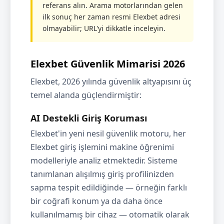
referans alın. Arama motorlarından gelen
ilk sonuç her zaman resmi Elexbet adresi
olmayabilir; URL'yi dikkatle inceleyin.
Elexbet Güvenlik Mimarisi 2026
Elexbet, 2026 yılında güvenlik altyapısını üç
temel alanda güçlendirmiştir:
AI Destekli Giriş Koruması
Elexbet'in yeni nesil güvenlik motoru, her
Elexbet giriş işlemini makine öğrenimi
modelleriyle analiz etmektedir. Sisteme
tanımlanan alışılmış giriş profilinizden
sapma tespit edildiğinde — örneğin farklı
bir coğrafi konum ya da daha önce
kullanılmamış bir cihaz — otomatik olarak