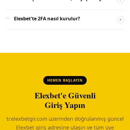
tüm özelliklere erişebilirsiniz.
adres üzerinden Kayıt Ol butonuna tıklayın, formu
doldurun ve e-posta veya SMS doğrulamasını
tamamlayın. Hesabınız hemen aktif olur ve hoş geldin
Elexbet giriş ekranındaki "Şifremi Unuttum"
08
Elexbet'te 2FA nasıl kurulur?
avantajlarına anında kavuşursunuz.
bağlantısına tıklayın. Üyelik e-posta adresinize
sıfırlama bağlantısı gönderilecektir. Bağlantı 15 dakika
geçerlidir. E-posta gelmezse spam klasörünüzü
Elexbet hesabınıza giriş yapın, sağ üstteki profil
kontrol edin; sorun devam ederse Elexbet canlı
menüsünden Güvenlik Ayarları'na gidin ve İki Faktörlü
desteğe başvurun.
Doğrulama seçeneğini aktif hale getirin. SMS veya
authenticator uygulama seçeneklerinden birini tercih
edin. SMS'e kıyasla authenticator uygulaması (Google,
Microsoft) SIM swap saldırılarına karşı çok daha
güvenlidir.
HEMEN BAŞLAYIN
Elexbet'e Güvenli
Giriş Yapın
tr.elexbetgir.com üzerinden doğrulanmış güncel
Elexbet giriş adresine ulaşın ve tüm üye