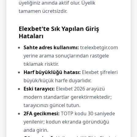
üyeliğiniz anında aktif olur. Üyelik
tamamen ücretsizdir.
Elexbet'te Sık Yapılan Giriş
Hataları
Sahte adres kullanımı:
tr.elexbetgir.com
yerine arama sonuçlarından rastgele
tıklamak risktir.
Harf büyüklüğü hatası:
Elexbet şifreleri
büyük/küçük harfe duyarlıdır.
Eski tarayıcı:
Elexbet 2026 arayüzü
modern standartlar gerektirmektedir;
tarayıcınızı güncel tutun.
2FA gecikmesi:
TOTP kodu 30 saniyede
yenilenir; kodun ekranda göründüğü
anda girin.