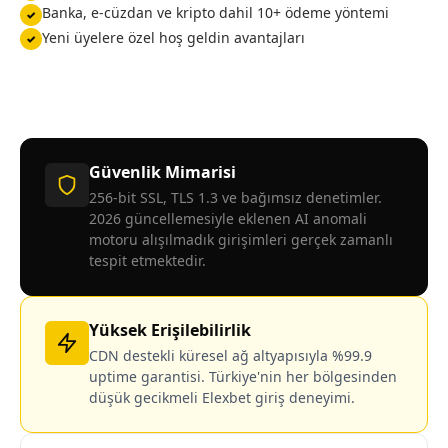
Banka, e-cüzdan ve kripto dahil 10+ ödeme yöntemi
✓
Yeni üyelere özel hoş geldin avantajları
✓
Güvenlik Mimarisi
256-bit SSL, TLS 1.3 ve bağımsız denetimler.
2026 güncellemesiyle eklenen AI anomali
motoru alışılmadık girişimleri gerçek zamanlı
tespit etmektedir.
Yüksek Erişilebilirlik
CDN destekli küresel ağ altyapısıyla %99.9
uptime garantisi. Türkiye'nin her bölgesinden
düşük gecikmeli Elexbet giriş deneyimi.