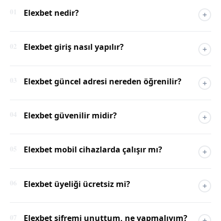
01
Elexbet nedir?
Elexbet, uluslararası lisans kapsamında faaliyet
02
Elexbet giriş nasıl yapılır?
gösteren, Türk kullanıcılara tam Türkçe arayüz ve 7/24
destek sunan dijital eğlence ve interaktif içerik
platformudur. Güvenlik odaklı altyapısı ve kesintisiz
tr.elexbetgir.com üzerinden doğrulanmış güncel
03
Elexbet güncel adresi nereden öğrenilir?
erişim altyapısıyla kullanıcı memnuniyetini öncelikli
Elexbet giriş adresini edinin. Adresi tarayıcınıza
hedef olarak benimseyen Elexbet, yıllar içinde güçlü
doğrudan yazın; URL'de kilit simgesi ve "https://"
bir üye tabanı oluşturmuştur.
olduğunu doğrulayın. Kullanıcı adı ve şifrenizi giriş
Elexbet güncel giriş adresi için tr.elexbetgir.com
04
Elexbet güvenilir midir?
formuna girin, Giriş butonuna tıklayın. 2FA aktifse
sayfasını düzenli olarak takip edin. Adres değişiklikleri
SMS ya da authenticator kodunuzu da girerek işlemi
anlık olarak güncellenmektedir. Arama motorlarından
tamamlayın.
ulaşılan sonuçlar her zaman resmi adres
Evet. Elexbet, uluslararası lisans çerçevesinde faaliyet
05
Elexbet mobil cihazlarda çalışır mı?
olmayabileceğinden, doğrulama için bu sayfayı
göstermekte olup bağımsız güvenlik denetimlerinden
kullanın ve adresi tarayıcınızda yer imi olarak
geçmektedir. 256-bit SSL şifreleme, TLS 1.3 protokolü
kaydedin.
ve yapay zeka destekli anomali tespiti, platformun
Evet. Elexbet'in 2026'da yenilenen duyarlı (responsive)
06
Elexbet üyeliği ücretsiz mi?
güvenlik standartlarını yüksek tutmaktadır.
arayüzü iOS ve Android'in tüm güncel sürümlerinde
sorunsuz çalışmaktadır. Ek uygulama indirmeye gerek
kalmadan mobil tarayıcıdan Elexbet giriş yapabilir,
Evet, Elexbet üyeliği tamamen ücretsizdir. Güncel
07
Elexbet şifremi unuttum, ne yapmalıyım?