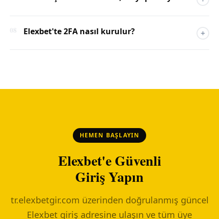
tüm özelliklere erişebilirsiniz.
adres üzerinden Kayıt Ol butonuna tıklayın, formu
doldurun ve e-posta veya SMS doğrulamasını
tamamlayın. Hesabınız hemen aktif olur ve hoş geldin
Elexbet giriş ekranındaki "Şifremi Unuttum"
08
Elexbet'te 2FA nasıl kurulur?
avantajlarına anında kavuşursunuz.
bağlantısına tıklayın. Üyelik e-posta adresinize
sıfırlama bağlantısı gönderilecektir. Bağlantı 15 dakika
geçerlidir. E-posta gelmezse spam klasörünüzü
Elexbet hesabınıza giriş yapın, sağ üstteki profil
kontrol edin; sorun devam ederse Elexbet canlı
menüsünden Güvenlik Ayarları'na gidin ve İki Faktörlü
desteğe başvurun.
Doğrulama seçeneğini aktif hale getirin. SMS veya
authenticator uygulama seçeneklerinden birini tercih
edin. SMS'e kıyasla authenticator uygulaması (Google,
Microsoft) SIM swap saldırılarına karşı çok daha
güvenlidir.
HEMEN BAŞLAYIN
Elexbet'e Güvenli
Giriş Yapın
tr.elexbetgir.com üzerinden doğrulanmış güncel
Elexbet giriş adresine ulaşın ve tüm üye