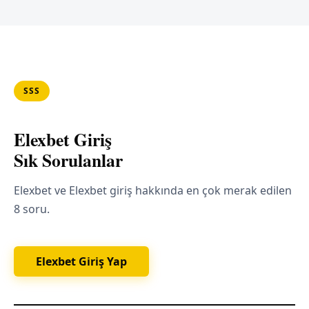
SSS
Elexbet Giriş
Sık Sorulanlar
Elexbet ve Elexbet giriş hakkında en çok merak edilen
8 soru.
Elexbet Giriş Yap