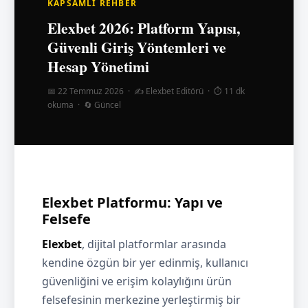
KAPSAMLI REHBER
Elexbet 2026: Platform Yapısı,
Güvenli Giriş Yöntemleri ve
Hesap Yönetimi
📅 22 Temmuz 2026 · ✍ Elexbet Editörü · ⏱ 11 dk
okuma · 🔄 Güncel
Elexbet Platformu: Yapı ve
Felsefe
Elexbet
, dijital platformlar arasında
kendine özgün bir yer edinmiş, kullanıcı
güvenliğini ve erişim kolaylığını ürün
felsefesinin merkezine yerleştirmiş bir