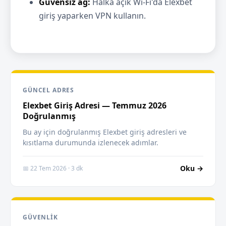
Güvensiz ağ:
Halka açık Wi-Fi'da Elexbet
giriş yaparken VPN kullanın.
GÜNCEL ADRES
Elexbet Giriş Adresi — Temmuz 2026
Doğrulanmış
Bu ay için doğrulanmış Elexbet giriş adresleri ve
kısıtlama durumunda izlenecek adımlar.
Oku →
📅 22 Tem 2026 · 3 dk
GÜVENLIK