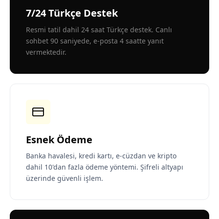
7/24 Türkçe Destek
Resmi tatil dahil 24 saat Türkçe destek. Canlı
sohbet 90 saniyede, e-posta 4 saatte yanıt
vermektedir.
Esnek Ödeme
Banka havalesi, kredi kartı, e-cüzdan ve kripto
dahil 10'dan fazla ödeme yöntemi. Şifreli altyapı
üzerinde güvenli işlem.