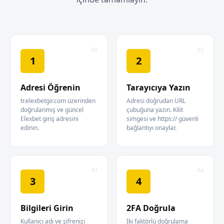
1
2
Adresi Öğrenin
Tarayıcıya Yazın
tr.elexbetgir.com üzerinden
Adresi doğrudan URL
doğrulanmış ve güncel
çubuğuna yazın. Kilit
Elexbet giriş adresini
simgesi ve https:// güvenli
edinin.
bağlantıyı onaylar.
3
4
Bilgileri Girin
2FA Doğrula
Kullanıcı adı ve şifrenizi
İki faktörlü doğrulama