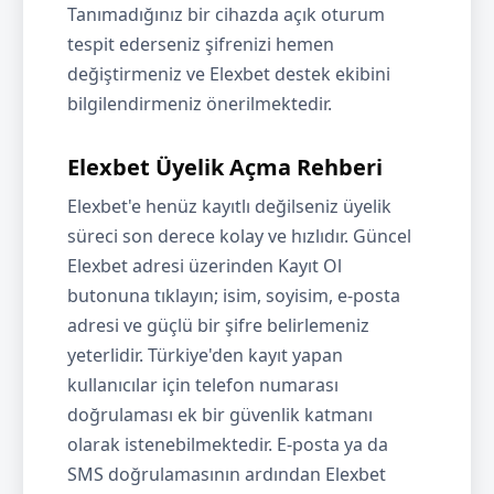
Tanımadığınız bir cihazda açık oturum
tespit ederseniz şifrenizi hemen
değiştirmeniz ve Elexbet destek ekibini
bilgilendirmeniz önerilmektedir.
Elexbet Üyelik Açma Rehberi
Elexbet'e henüz kayıtlı değilseniz üyelik
süreci son derece kolay ve hızlıdır. Güncel
Elexbet adresi üzerinden Kayıt Ol
butonuna tıklayın; isim, soyisim, e-posta
adresi ve güçlü bir şifre belirlemeniz
yeterlidir. Türkiye'den kayıt yapan
kullanıcılar için telefon numarası
doğrulaması ek bir güvenlik katmanı
olarak istenebilmektedir. E-posta ya da
SMS doğrulamasının ardından Elexbet