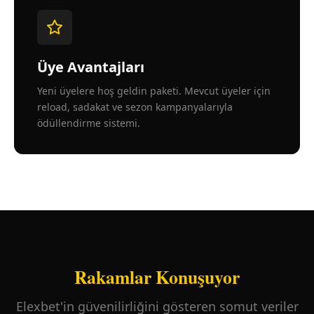
Üye Avantajları
Yeni üyelere hoş geldin paketi. Mevcut üyeler için
reload, sadakat ve sezon kampanyalarıyla
ödüllendirme sistemi.
Rakamlar Konuşuyor
Elexbet'in güvenilirliğini gösteren somut veriler