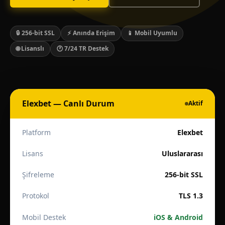
🔒 256-bit SSL
⚡ Anında Erişim
📱 Mobil Uyumlu
🌐 Lisanslı
🕐 7/24 TR Destek
Elexbet — Canlı Durum
Aktif
Platform
Elexbet
Lisans
Uluslararası
Şifreleme
256-bit SSL
Protokol
TLS 1.3
Mobil Destek
iOS & Android