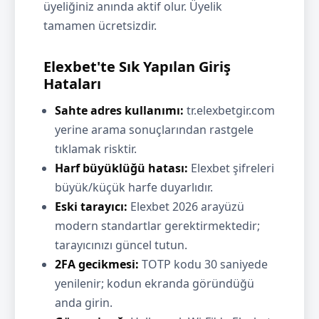
üyeliğiniz anında aktif olur. Üyelik
tamamen ücretsizdir.
Elexbet'te Sık Yapılan Giriş
Hataları
Sahte adres kullanımı:
tr.elexbetgir.com
yerine arama sonuçlarından rastgele
tıklamak risktir.
Harf büyüklüğü hatası:
Elexbet şifreleri
büyük/küçük harfe duyarlıdır.
Eski tarayıcı:
Elexbet 2026 arayüzü
modern standartlar gerektirmektedir;
tarayıcınızı güncel tutun.
2FA gecikmesi:
TOTP kodu 30 saniyede
yenilenir; kodun ekranda göründüğü
anda girin.