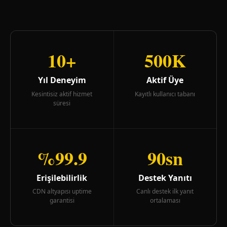
10+
500K
Yıl Deneyim
Aktif Üye
Kesintisiz aktif hizmet
Kayıtlı kullanıcı tabanı
süresi
%99.9
90sn
Erişilebilirlik
Destek Yanıtı
CDN altyapısı uptime
Canlı destek ilk yanıt
garantisi
ortalaması