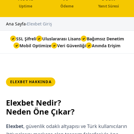
Uptime
Ödeme
Yanıt Süresi
Ana Sayfa
›
Elexbet Giriş
SSL Şifreli
Uluslararası Lisans
Bağımsız Denetim
✓
✓
✓
Mobil Optimize
Veri Güvenliği
Anında Erişim
✓
✓
✓
ELEXBET HAKKINDA
Elexbet Nedir?
Neden Öne Çıkar?
Elexbet
, güvenlik odaklı altyapısı ve Türk kullanıcıların