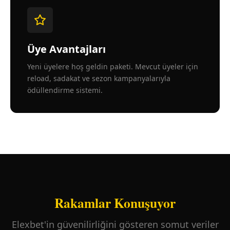
Üye Avantajları
Yeni üyelere hoş geldin paketi. Mevcut üyeler için
reload, sadakat ve sezon kampanyalarıyla
ödüllendirme sistemi.
Rakamlar Konuşuyor
Elexbet'in güvenilirliğini gösteren somut veriler