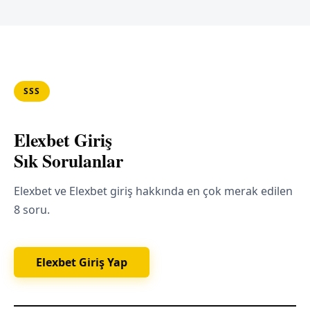
SSS
Elexbet Giriş
Sık Sorulanlar
Elexbet ve Elexbet giriş hakkında en çok merak edilen
8 soru.
Elexbet Giriş Yap