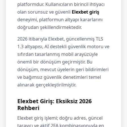
platformdur. Kullanıcıların birincil ihtiyacı
olan sorunsuz ve güvenli
Elexbet giriş
deneyimi, platformun altyapı kararlarını
doğrudan şekillendirmektedir.
2026 itibarıyla Elexbet, güncellenmiş TLS
1.3 altyapısı, AI destekli güvenlik motoru ve
sıfırdan tasarlanmış mobil arayüzüyle
önemli bir dönüşüm geçirmiştir. Bu
dönüşüm, mevcut üyelerin geri bildirimleri
ve bağımsız güvenlik denetimleri temel
alınarak gerçekleştirilmiştir.
Elexbet Giriş: Eksiksiz 2026
Rehberi
Elexbet giriş işlemi; doğru adres, güncel
tarayıcı ve aktif 2FA kombinasyonuyla en