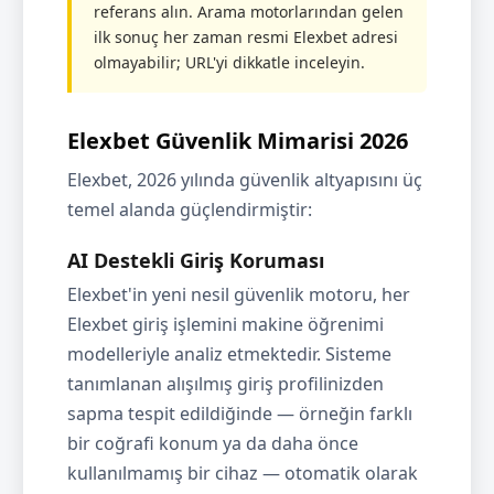
referans alın. Arama motorlarından gelen
ilk sonuç her zaman resmi Elexbet adresi
olmayabilir; URL'yi dikkatle inceleyin.
Elexbet Güvenlik Mimarisi 2026
Elexbet, 2026 yılında güvenlik altyapısını üç
temel alanda güçlendirmiştir:
AI Destekli Giriş Koruması
Elexbet'in yeni nesil güvenlik motoru, her
Elexbet giriş işlemini makine öğrenimi
modelleriyle analiz etmektedir. Sisteme
tanımlanan alışılmış giriş profilinizden
sapma tespit edildiğinde — örneğin farklı
bir coğrafi konum ya da daha önce
kullanılmamış bir cihaz — otomatik olarak