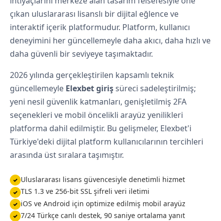
ihtiyaçlarını merkeze alan tasarım felsefesiyle öne
çıkan uluslararası lisanslı bir dijital eğlence ve
interaktif içerik platformudur. Platform, kullanıcı
deneyimini her güncellemeyle daha akıcı, daha hızlı ve
daha güvenli bir seviyeye taşımaktadır.
2026 yılında gerçekleştirilen kapsamlı teknik
güncellemeyle
Elexbet giriş
süreci sadeleştirilmiş;
yeni nesil güvenlik katmanları, genişletilmiş 2FA
seçenekleri ve mobil öncelikli arayüz yenilikleri
platforma dahil edilmiştir. Bu gelişmeler, Elexbet'i
Türkiye'deki dijital platform kullanıcılarının tercihleri
arasında üst sıralara taşımıştır.
Uluslararası lisans güvencesiyle denetimli hizmet
✓
TLS 1.3 ve 256-bit SSL şifreli veri iletimi
✓
iOS ve Android için optimize edilmiş mobil arayüz
✓
7/24 Türkçe canlı destek, 90 saniye ortalama yanıt
✓