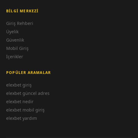
BILGI MERKEZI
Giriş Rehberi
Üyelik
Güvenlik
Mobil Giriş
İçerikler
POPÜLER ARAMALAR
elexbet giriş
elexbet güncel adres
elexbet nedir
elexbet mobil giriş
elexbet yardım