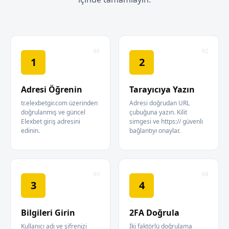
1
2
Adresi Öğrenin
Tarayıcıya Yazın
tr.elexbetgir.com üzerinden
Adresi doğrudan URL
doğrulanmış ve güncel
çubuğuna yazın. Kilit
Elexbet giriş adresini
simgesi ve https:// güvenli
edinin.
bağlantıyı onaylar.
3
4
Bilgileri Girin
2FA Doğrula
Kullanıcı adı ve şifrenizi
İki faktörlü doğrulama