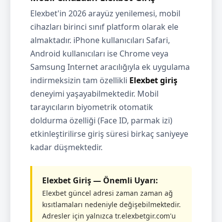
Elexbet'in 2026 arayüz yenilemesi, mobil
cihazları birinci sınıf platform olarak ele
almaktadır. iPhone kullanıcıları Safari,
Android kullanıcıları ise Chrome veya
Samsung Internet aracılığıyla ek uygulama
indirmeksizin tam özellikli
Elexbet giriş
deneyimi yaşayabilmektedir. Mobil
tarayıcıların biyometrik otomatik
doldurma özelliği (Face ID, parmak izi)
etkinleştirilirse giriş süresi birkaç saniyeye
kadar düşmektedir.
Elexbet Giriş — Önemli Uyarı:
Elexbet güncel adresi zaman zaman ağ
kısıtlamaları nedeniyle değişebilmektedir.
Adresler için yalnızca tr.elexbetgir.com'u