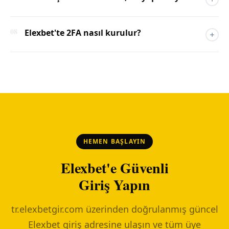
tüm özelliklere erişebilirsiniz.
adres üzerinden Kayıt Ol butonuna tıklayın, formu
doldurun ve e-posta veya SMS doğrulamasını
tamamlayın. Hesabınız hemen aktif olur ve hoş geldin
Elexbet giriş ekranındaki "Şifremi Unuttum"
08
Elexbet'te 2FA nasıl kurulur?
avantajlarına anında kavuşursunuz.
bağlantısına tıklayın. Üyelik e-posta adresinize
sıfırlama bağlantısı gönderilecektir. Bağlantı 15 dakika
geçerlidir. E-posta gelmezse spam klasörünüzü
Elexbet hesabınıza giriş yapın, sağ üstteki profil
kontrol edin; sorun devam ederse Elexbet canlı
menüsünden Güvenlik Ayarları'na gidin ve İki Faktörlü
desteğe başvurun.
Doğrulama seçeneğini aktif hale getirin. SMS veya
authenticator uygulama seçeneklerinden birini tercih
edin. SMS'e kıyasla authenticator uygulaması (Google,
Microsoft) SIM swap saldırılarına karşı çok daha
güvenlidir.
HEMEN BAŞLAYIN
Elexbet'e Güvenli
Giriş Yapın
tr.elexbetgir.com üzerinden doğrulanmış güncel
Elexbet giriş adresine ulaşın ve tüm üye