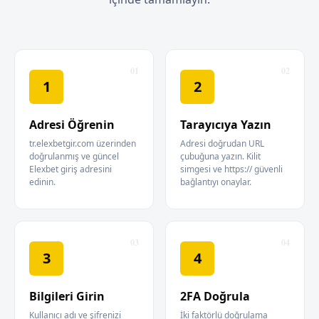
1
2
Adresi Öğrenin
Tarayıcıya Yazın
tr.elexbetgir.com üzerinden
Adresi doğrudan URL
doğrulanmış ve güncel
çubuğuna yazın. Kilit
Elexbet giriş adresini
simgesi ve https:// güvenli
edinin.
bağlantıyı onaylar.
3
4
Bilgileri Girin
2FA Doğrula
Kullanıcı adı ve şifrenizi
İki faktörlü doğrulama