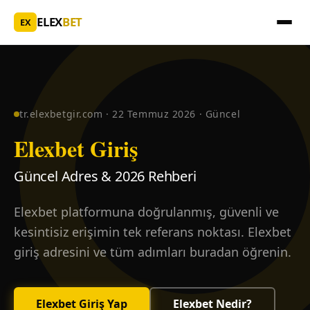
ELEX
BET
EX
tr.elexbetgir.com · 22 Temmuz 2026 · Güncel
Elexbet Giriş
Güncel Adres & 2026 Rehberi
Elexbet platformuna doğrulanmış, güvenli ve
kesintisiz erişimin tek referans noktası. Elexbet
giriş adresini ve tüm adımları buradan öğrenin.
Elexbet Giriş Yap
Elexbet Nedir?