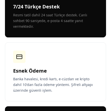
7/24 Türkçe Destek
Resmi tatil dahil 24 saat Türkçe destek. Canlı
sohbet 90 saniyede, e-posta 4 saatte yanıt
vermektedir.
Esnek Ödeme
Banka havalesi, kredi kartı, e-cüzdan ve kripto
dahil 10'dan fazla ödeme yöntemi. Şifreli altyapı
üzerinde güvenli işlem.