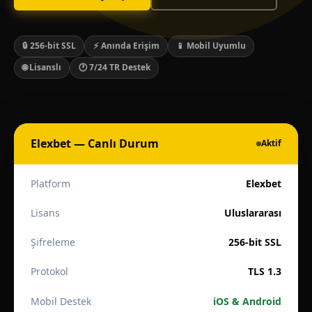
🔒 256-bit SSL
⚡ Anında Erişim
📱 Mobil Uyumlu
🌐 Lisanslı
🕐 7/24 TR Destek
Elexbet — Canlı Durum
Aktif
Platform
Elexbet
Lisans
Uluslararası
Şifreleme
256-bit SSL
Protokol
TLS 1.3
Mobil Destek
iOS & Android