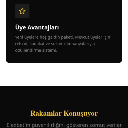
Üye Avantajları
Yeni üyelere hoş geldin paketi. Mevcut üyeler için
reload, sadakat ve sezon kampanyalarıyla
ödüllendirme sistemi.
Rakamlar Konuşuyor
Elexbet'in güvenilirliğini gösteren somut veriler