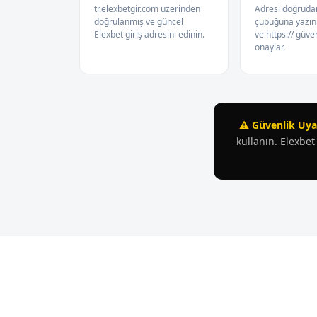
tr.elexbetgir.com üzerinden
Adresi doğruda
doğrulanmış ve güncel
çubuğuna yazın. 
Elexbet giriş adresini edinin.
ve https:// güve
onaylar.
⚠ Güvenlik Uyar
kullanın. Elexbet