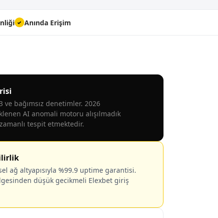
nliği
Anında Erişim
✓
isi
.3 ve bağımsız denetimler. 2026
klenen AI anomali motoru alışılmadık
 zamanlı tespit etmektedir.
lirlik
el ağ altyapısıyla %99.9 uptime garantisi.
lgesinden düşük gecikmeli Elexbet giriş