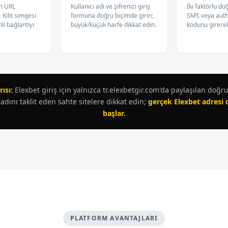
n URL
Kullanıcı adı ve şifrenizi giriş
İki faktörlü d
Kilit simgesi
formuna doğru biçimde girin;
SMS veya auth
nli bağlantıyı
büyük/küçük harfe dikkat edin.
kodunu girere
ısı:
Elexbet giriş için yalnızca tr.elexbetgir.com'da paylaşılan doğr
 adını taklit eden sahte sitelere dikkat edin;
gerçek Elexbet adresi d
başlar.
PLATFORM AVANTAJLARI