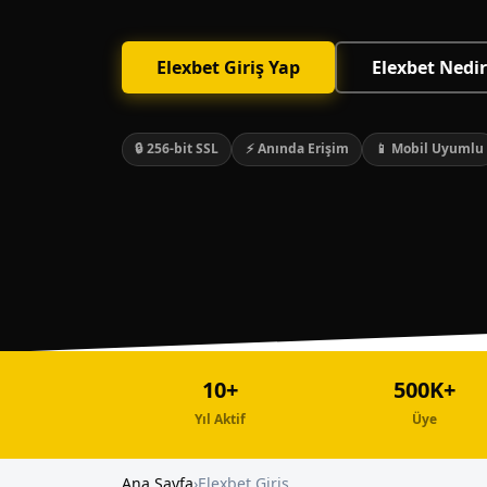
Elexbet Giriş Yap
Elexbet Nedir
🔒 256-bit SSL
⚡ Anında Erişim
📱 Mobil Uyumlu
10+
500K+
Yıl Aktif
Üye
Ana Sayfa
›
Elexbet Giriş