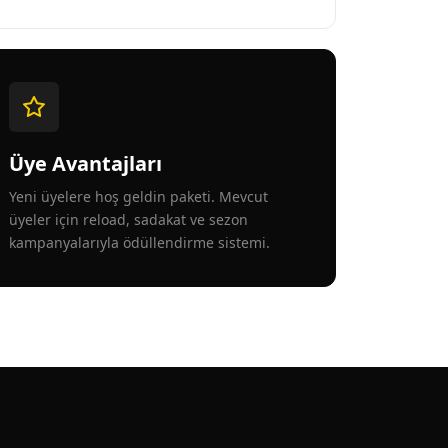
Üye Avantajları
Yeni üyelere hoş geldin paketi. Mevcut
üyeler için reload, sadakat ve sezon
kampanyalarıyla ödüllendirme sistemi.