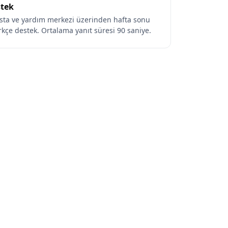
stek
osta ve yardım merkezi üzerinden hafta sonu
ürkçe destek. Ortalama yanıt süresi 90 saniye.