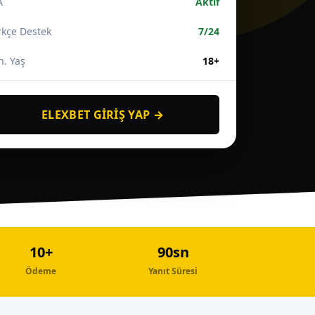
A
Aktif
rkçe Destek
7/24
n. Yaş
18+
ELEXBET GİRİŞ YAP →
10+
90sn
Ödeme
Yanıt Süresi