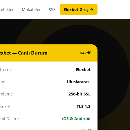
ellikler
Makaleler
SSS
Elexbet Giriş →
exbet — Canlı Durum
Aktif
atform
Elexbet
sans
Uluslararası
freleme
256-bit SSL
otokol
TLS 1.3
bil Destek
iOS & Android