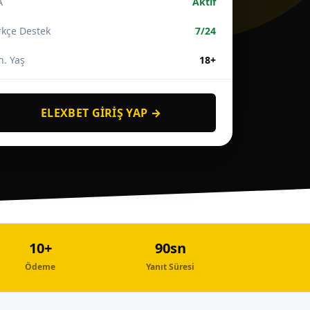
A
Aktif
rkçe Destek
7/24
n. Yaş
18+
ELEXBET GİRİŞ YAP →
10+
90sn
Ödeme
Yanıt Süresi