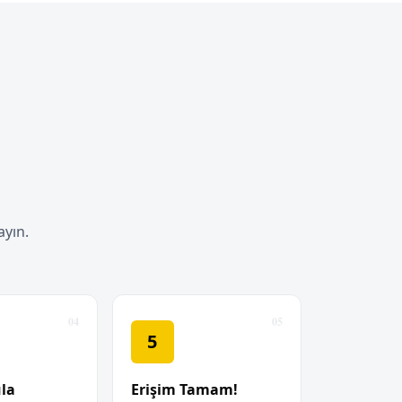
ayın.
5
la
Erişim Tamam!