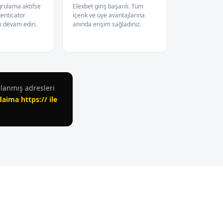
oğrulama aktifse
Elexbet giriş başarılı. Tüm
enticator
içerik ve üye avantajlarına
k devam edin.
anında erişim sağladınız.
ulanmış adresleri
aima https:// ile