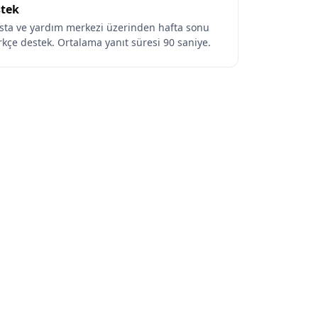
stek
osta ve yardım merkezi üzerinden hafta sonu
ürkçe destek. Ortalama yanıt süresi 90 saniye.