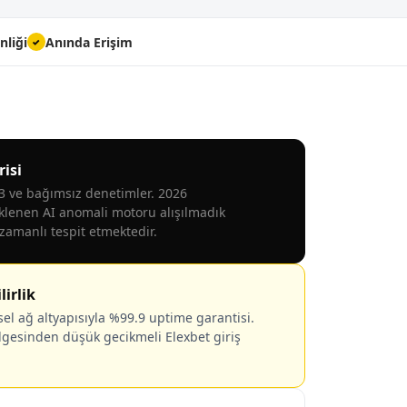
nliği
Anında Erişim
✓
isi
.3 ve bağımsız denetimler. 2026
klenen AI anomali motoru alışılmadık
 zamanlı tespit etmektedir.
lirlik
el ağ altyapısıyla %99.9 uptime garantisi.
lgesinden düşük gecikmeli Elexbet giriş