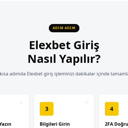
ADIM ADIM
Elexbet Giriş
Nasıl Yapılır?
kısa adımda Elexbet giriş işleminizi dakikalar içinde tamaml
3
4
 Yazın
Bilgileri Girin
2FA Doğru