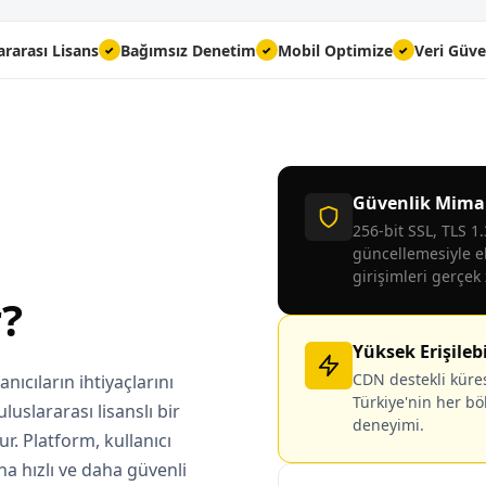
ararası Lisans
Bağımsız Denetim
Mobil Optimize
Veri Güve
✓
✓
✓
Güvenlik Mimar
256-bit SSL, TLS 1
güncellemesiyle e
girişimleri gerçek
?
Yüksek Erişilebi
CDN destekli küres
anıcıların ihtiyaçlarını
Türkiye'nin her bö
uslararası lisanslı bir
deneyimi.
ur. Platform, kullanıcı
a hızlı ve daha güvenli