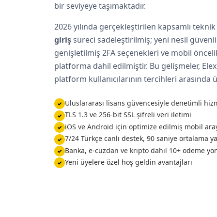
bir seviyeye taşımaktadır.
2026 yılında gerçekleştirilen kapsamlı tekni
giriş
süreci sadeleştirilmiş; yeni nesil güvenl
genişletilmiş 2FA seçenekleri ve mobil öncelik
platforma dahil edilmiştir. Bu gelişmeler, Elexb
platform kullanıcılarının tercihleri arasında üs
Uluslararası lisans güvencesiyle denetimli hiz
✓
TLS 1.3 ve 256-bit SSL şifreli veri iletimi
✓
iOS ve Android için optimize edilmiş mobil ara
✓
7/24 Türkçe canlı destek, 90 saniye ortalama ya
✓
Banka, e-cüzdan ve kripto dahil 10+ ödeme yö
✓
Yeni üyelere özel hoş geldin avantajları
✓