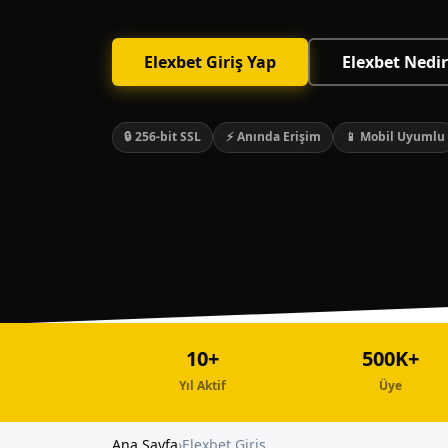
Elexbet Giriş Yap
Elexbet Nedir
🔒 256-bit SSL
⚡ Anında Erişim
📱 Mobil Uyumlu
10+
500K+
Yıl Aktif
Üye
Ana Sayfa
›
Elexbet Giriş