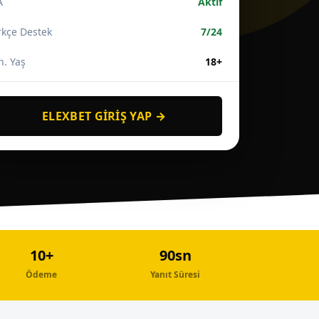
A
Aktif
rkçe Destek
7/24
n. Yaş
18+
ELEXBET GİRİŞ YAP →
10+
90sn
Ödeme
Yanıt Süresi