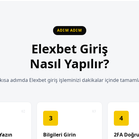
ADIM ADIM
Elexbet Giriş
Nasıl Yapılır?
kısa adımda Elexbet giriş işleminizi dakikalar içinde tamaml
3
4
 Yazın
Bilgileri Girin
2FA Doğru