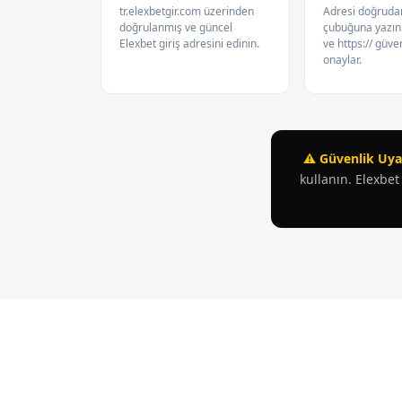
tr.elexbetgir.com üzerinden
Adresi doğruda
doğrulanmış ve güncel
çubuğuna yazın. 
Elexbet giriş adresini edinin.
ve https:// güve
onaylar.
⚠ Güvenlik Uyar
kullanın. Elexbet