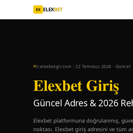
ELEX
BET
EX
tr.elexbetgir.com · 22 Temmuz 2026 · Güncel
Elexbet Giriş
Güncel Adres & 2026 Re
Elexbet platformuna doğrulanmış, güvenl
noktası. Elexbet giriş adresini ve tüm 