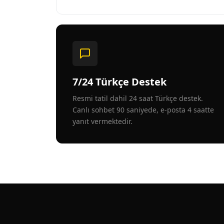
7/24 Türkçe Destek
Resmi tatil dahil 24 saat Türkçe destek.
Canlı sohbet 90 saniyede, e-posta 4 saatte
yanıt vermektedir.