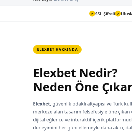
SSL Şifreli
Ulusl
✓
✓
ELEXBET HAKKINDA
Elexbet Nedir?
Neden Öne Çıkar
Elexbet
, güvenlik odaklı altyapısı ve Türk kull
merkeze alan tasarım felsefesiyle öne çıkan ul
dijital eğlence ve interaktif içerik platformud
deneyimini her güncellemeyle daha akıcı, dah