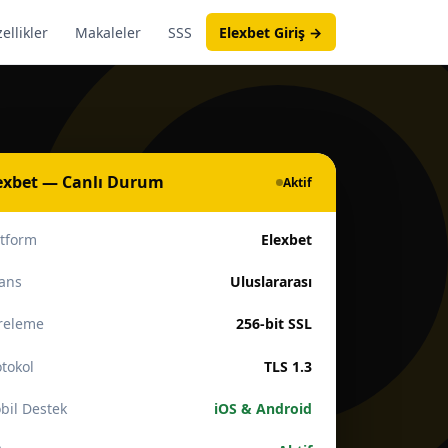
ellikler
Makaleler
SSS
Elexbet Giriş →
exbet — Canlı Durum
Aktif
atform
Elexbet
sans
Uluslararası
freleme
256-bit SSL
otokol
TLS 1.3
bil Destek
iOS & Android