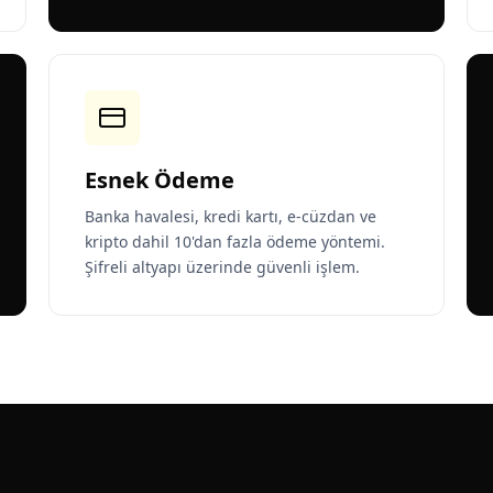
Esnek Ödeme
Banka havalesi, kredi kartı, e-cüzdan ve
kripto dahil 10'dan fazla ödeme yöntemi.
Şifreli altyapı üzerinde güvenli işlem.