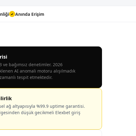
nliği
Anında Erişim
✓
isi
.3 ve bağımsız denetimler. 2026
klenen AI anomali motoru alışılmadık
 zamanlı tespit etmektedir.
lirlik
el ağ altyapısıyla %99.9 uptime garantisi.
lgesinden düşük gecikmeli Elexbet giriş