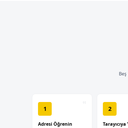
Beş 
1
2
Adresi Öğrenin
Tarayıcıya