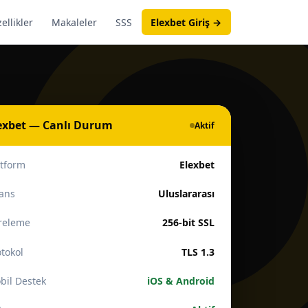
ellikler
Makaleler
SSS
Elexbet Giriş →
exbet — Canlı Durum
Aktif
atform
Elexbet
sans
Uluslararası
freleme
256-bit SSL
otokol
TLS 1.3
bil Destek
iOS & Android