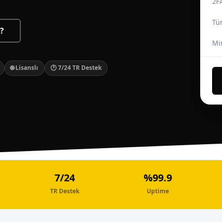
2F
Tü
?
Mi
🌐 Lisanslı
🕐 7/24 TR Destek
7/24
%99.9
TR Destek
Uptime