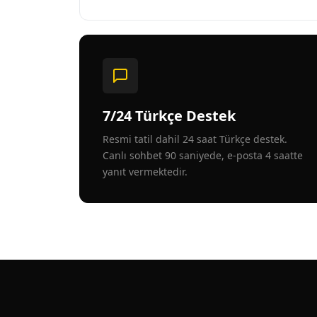
7/24 Türkçe Destek
Resmi tatil dahil 24 saat Türkçe destek.
Canlı sohbet 90 saniyede, e-posta 4 saatte
yanıt vermektedir.