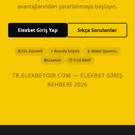
avantajlarından yararlanmaya başlayın.
Elexbet Giriş Yap
Sıkça Sorulanlar
🔒 SSL Güvenli
⚡ Anında Erişim
📱 Mobil Uyumlu
🌐 Lisanslı
🕐 7/24 Aktif
TR.ELEXBETGIR.COM — ELEXBET GİRİŞ
REHBERİ 2026