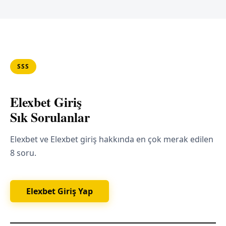
SSS
Elexbet Giriş
Sık Sorulanlar
Elexbet ve Elexbet giriş hakkında en çok merak edilen
8 soru.
Elexbet Giriş Yap