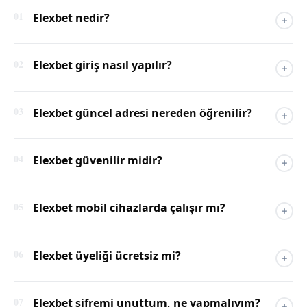
01
Elexbet nedir?
Elexbet, uluslararası lisans kapsamında faaliyet
02
Elexbet giriş nasıl yapılır?
gösteren, Türk kullanıcılara tam Türkçe arayüz ve 7/24
destek sunan dijital eğlence ve interaktif içerik
platformudur. Güvenlik odaklı altyapısı ve kesintisiz
tr.elexbetgir.com üzerinden doğrulanmış güncel
03
Elexbet güncel adresi nereden öğrenilir?
erişim altyapısıyla kullanıcı memnuniyetini öncelikli
Elexbet giriş adresini edinin. Adresi tarayıcınıza
hedef olarak benimseyen Elexbet, yıllar içinde güçlü
doğrudan yazın; URL'de kilit simgesi ve "https://"
bir üye tabanı oluşturmuştur.
olduğunu doğrulayın. Kullanıcı adı ve şifrenizi giriş
Elexbet güncel giriş adresi için tr.elexbetgir.com
04
Elexbet güvenilir midir?
formuna girin, Giriş butonuna tıklayın. 2FA aktifse
sayfasını düzenli olarak takip edin. Adres değişiklikleri
SMS ya da authenticator kodunuzu da girerek işlemi
anlık olarak güncellenmektedir. Arama motorlarından
tamamlayın.
ulaşılan sonuçlar her zaman resmi adres
Evet. Elexbet, uluslararası lisans çerçevesinde faaliyet
05
Elexbet mobil cihazlarda çalışır mı?
olmayabileceğinden, doğrulama için bu sayfayı
göstermekte olup bağımsız güvenlik denetimlerinden
kullanın ve adresi tarayıcınızda yer imi olarak
geçmektedir. 256-bit SSL şifreleme, TLS 1.3 protokolü
kaydedin.
ve yapay zeka destekli anomali tespiti, platformun
Evet. Elexbet'in 2026'da yenilenen duyarlı (responsive)
06
Elexbet üyeliği ücretsiz mi?
güvenlik standartlarını yüksek tutmaktadır.
arayüzü iOS ve Android'in tüm güncel sürümlerinde
sorunsuz çalışmaktadır. Ek uygulama indirmeye gerek
kalmadan mobil tarayıcıdan Elexbet giriş yapabilir,
Evet, Elexbet üyeliği tamamen ücretsizdir. Güncel
07
Elexbet şifremi unuttum, ne yapmalıyım?