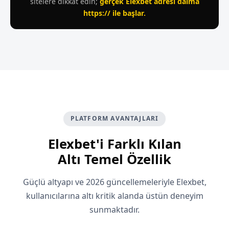
sitelere dikkat edin;
gerçek Elexbet adresi daima
https:// ile başlar.
PLATFORM AVANTAJLARI
Elexbet'i Farklı Kılan
Altı Temel Özellik
Güçlü altyapı ve 2026 güncellemeleriyle Elexbet,
kullanıcılarına altı kritik alanda üstün deneyim
sunmaktadır.