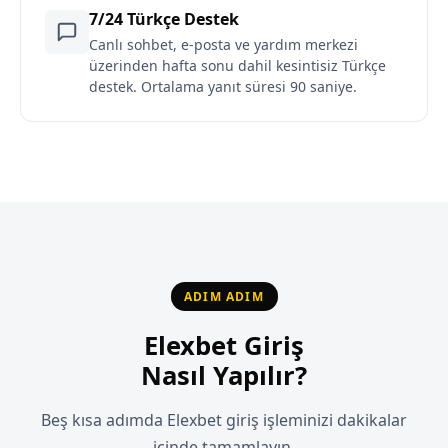
7/24 Türkçe Destek
Canlı sohbet, e-posta ve yardım merkezi
üzerinden hafta sonu dahil kesintisiz Türkçe
destek. Ortalama yanıt süresi 90 saniye.
ADIM ADIM
Elexbet Giriş
Nasıl Yapılır?
Beş kısa adımda Elexbet giriş işleminizi dakikalar
içinde tamamlayın.