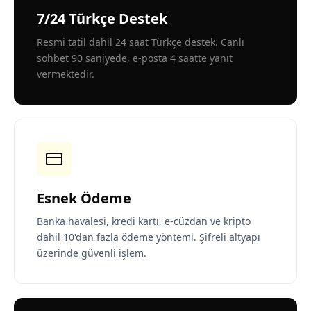
7/24 Türkçe Destek
Resmi tatil dahil 24 saat Türkçe destek. Canlı
sohbet 90 saniyede, e-posta 4 saatte yanıt
vermektedir.
Esnek Ödeme
Banka havalesi, kredi kartı, e-cüzdan ve kripto
dahil 10'dan fazla ödeme yöntemi. Şifreli altyapı
üzerinde güvenli işlem.