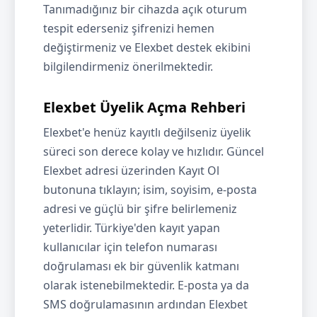
Tanımadığınız bir cihazda açık oturum
tespit ederseniz şifrenizi hemen
değiştirmeniz ve Elexbet destek ekibini
bilgilendirmeniz önerilmektedir.
Elexbet Üyelik Açma Rehberi
Elexbet'e henüz kayıtlı değilseniz üyelik
süreci son derece kolay ve hızlıdır. Güncel
Elexbet adresi üzerinden Kayıt Ol
butonuna tıklayın; isim, soyisim, e-posta
adresi ve güçlü bir şifre belirlemeniz
yeterlidir. Türkiye'den kayıt yapan
kullanıcılar için telefon numarası
doğrulaması ek bir güvenlik katmanı
olarak istenebilmektedir. E-posta ya da
SMS doğrulamasının ardından Elexbet