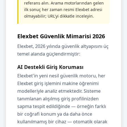
referans alın. Arama motorlarından gelen
ilk sonuç her zaman resmi Elexbet adresi
olmayabilir; URL'yi dikkatle inceleyin.
Elexbet Güvenlik Mimarisi 2026
Elexbet, 2026 yılında güvenlik altyapısını üç
temel alanda güçlendirmiştir:
AI Destekli Giriş Koruması
Elexbet'in yeni nesil güvenlik motoru, her
Elexbet giriş işlemini makine öğrenimi
modelleriyle analiz etmektedir. Sisteme
tanımlanan alışılmış giriş profilinizden
sapma tespit edildiğinde — örneğin farklı
bir coğrafi konum ya da daha önce
kullanılmamış bir cihaz — otomatik olarak