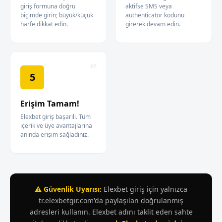
giriş formuna doğru
aktifse SMS veya
biçimde girin; büyük/küçük
authenticator kodunu
harfe dikkat edin.
girerek devam edin.
5
Erişim Tamam!
Elexbet giriş başarılı. Tüm
içerik ve üye avantajlarına
anında erişim sağladınız.
⚠ Güvenlik Uyarısı:
Elexbet giriş için yalnızca
tr.elexbetgir.com'da paylaşılan doğrulanmış
adresleri kullanın. Elexbet adını taklit eden sahte