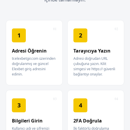
1
2
Adresi Öğrenin
Tarayıcıya Yazın
tr.elexbetgir.com üzerinden
Adresi doğrudan URL
doğrulanmış ve güncel
çubuğuna yazın. Kilit
Elexbet giriş adresini
simgesi ve https:// güvenli
edinin.
bağlantıyı onaylar.
3
4
Bilgileri Girin
2FA Doğrula
Kullanıcı adı ve şifrenizi
İki faktörlü doğrulama