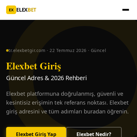
ELEX
BET
EX
tr.elexbetgir.com · 22 Temmuz 2026 · Güncel
Elexbet Giriş
Güncel Adres & 2026 Rehberi
Elexbet platformuna doğrulanmış, güvenli ve
kesintisiz erişimin tek referans noktası. Elexbet
giriş adresini ve tüm adımları buradan öğrenin.
Elexbet Giriş Yap
Elexbet Nedir?