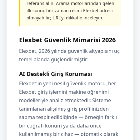
referans alın. Arama motorlarından gelen
ilk sonuç her zaman resmi Elexbet adresi
olmayabilir; URL'yi dikkatle inceleyin.
Elexbet Güvenlik Mimarisi 2026
Elexbet, 2026 yılında güvenlik altyapısını üç
temel alanda güçlendirmiştir:
AI Destekli Giriş Koruması
Elexbet'in yeni nesil güvenlik motoru, her
Elexbet giriş işlemini makine öğrenimi
modelleriyle analiz etmektedir. Sisteme
tanımlanan alışılmış giriş profilinizden
sapma tespit edildiğinde — örneğin farklı
bir coğrafi konum ya da daha önce
kullanılmamış bir cihaz — otomatik olarak