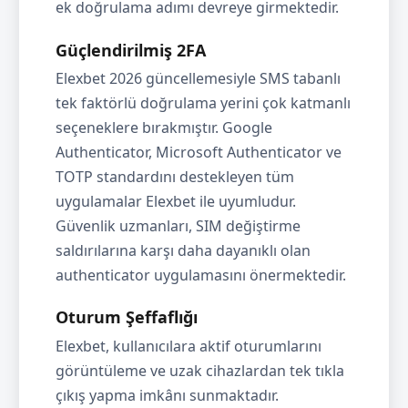
ek doğrulama adımı devreye girmektedir.
Güçlendirilmiş 2FA
Elexbet 2026 güncellemesiyle SMS tabanlı
tek faktörlü doğrulama yerini çok katmanlı
seçeneklere bırakmıştır. Google
Authenticator, Microsoft Authenticator ve
TOTP standardını destekleyen tüm
uygulamalar Elexbet ile uyumludur.
Güvenlik uzmanları, SIM değiştirme
saldırılarına karşı daha dayanıklı olan
authenticator uygulamasını önermektedir.
Oturum Şeffaflığı
Elexbet, kullanıcılara aktif oturumlarını
görüntüleme ve uzak cihazlardan tek tıkla
çıkış yapma imkânı sunmaktadır.