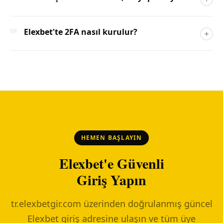
tüm özelliklere erişebilirsiniz.
adres üzerinden Kayıt Ol butonuna tıklayın, formu
doldurun ve e-posta veya SMS doğrulamasını
tamamlayın. Hesabınız hemen aktif olur ve hoş geldin
Elexbet giriş ekranındaki "Şifremi Unuttum"
08
Elexbet'te 2FA nasıl kurulur?
avantajlarına anında kavuşursunuz.
bağlantısına tıklayın. Üyelik e-posta adresinize
sıfırlama bağlantısı gönderilecektir. Bağlantı 15 dakika
geçerlidir. E-posta gelmezse spam klasörünüzü
Elexbet hesabınıza giriş yapın, sağ üstteki profil
kontrol edin; sorun devam ederse Elexbet canlı
menüsünden Güvenlik Ayarları'na gidin ve İki Faktörlü
desteğe başvurun.
Doğrulama seçeneğini aktif hale getirin. SMS veya
authenticator uygulama seçeneklerinden birini tercih
edin. SMS'e kıyasla authenticator uygulaması (Google,
Microsoft) SIM swap saldırılarına karşı çok daha
güvenlidir.
HEMEN BAŞLAYIN
Elexbet'e Güvenli
Giriş Yapın
tr.elexbetgir.com üzerinden doğrulanmış güncel
Elexbet giriş adresine ulaşın ve tüm üye