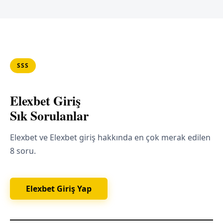
SSS
Elexbet Giriş
Sık Sorulanlar
Elexbet ve Elexbet giriş hakkında en çok merak edilen
8 soru.
Elexbet Giriş Yap