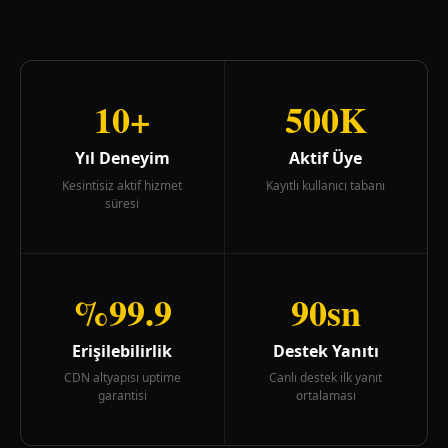
10+
500K
Yıl Deneyim
Aktif Üye
Kesintisiz aktif hizmet
Kayıtlı kullanıcı tabanı
süresi
%99.9
90sn
Erişilebilirlik
Destek Yanıtı
CDN altyapısı uptime
Canlı destek ilk yanıt
garantisi
ortalaması