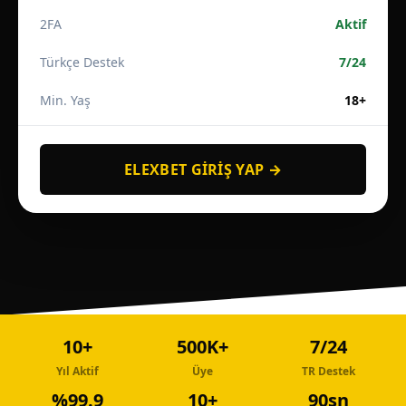
2FA
Aktif
Türkçe Destek
7/24
Min. Yaş
18+
ELEXBET GİRİŞ YAP →
10+
500K+
7/24
Yıl Aktif
Üye
TR Destek
%99.9
10+
90sn