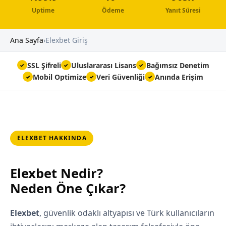
Uptime
Ödeme
Yanıt Süresi
Ana Sayfa
›
Elexbet Giriş
SSL Şifreli
Uluslararası Lisans
Bağımsız Denetim
✓
✓
✓
Mobil Optimize
Veri Güvenliği
Anında Erişim
✓
✓
✓
ELEXBET HAKKINDA
Elexbet Nedir?
Neden Öne Çıkar?
Elexbet
, güvenlik odaklı altyapısı ve Türk kullanıcıların