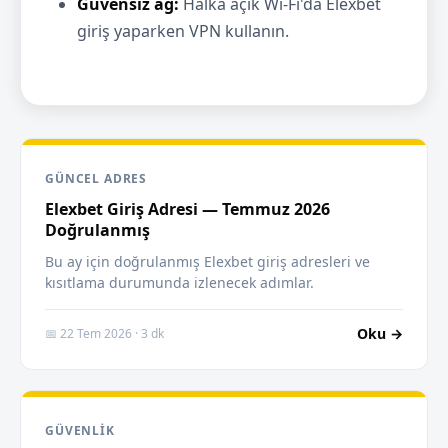
Güvensiz ağ:
Halka açık Wi-Fi'da Elexbet
giriş yaparken VPN kullanın.
GÜNCEL ADRES
Elexbet Giriş Adresi — Temmuz 2026
Doğrulanmış
Bu ay için doğrulanmış Elexbet giriş adresleri ve
kısıtlama durumunda izlenecek adımlar.
Oku →
📅 22 Tem 2026 · 3 dk
GÜVENLIK