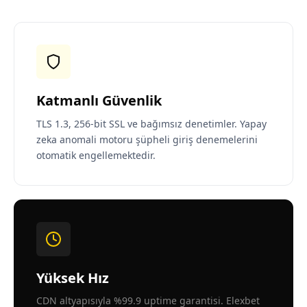
Katmanlı Güvenlik
TLS 1.3, 256-bit SSL ve bağımsız denetimler. Yapay
zeka anomali motoru şüpheli giriş denemelerini
otomatik engellemektedir.
Yüksek Hız
CDN altyapısıyla %99.9 uptime garantisi. Elexbet