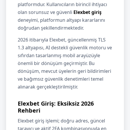
platformdur. Kullanıcıların birincil ihtiyacı
olan sorunsuz ve güvenli
Elexbet giriş
deneyimi, platformun altyapı kararlarını
doğrudan şekillendirmektedir.
2026 itibarıyla Elexbet, güncellenmiş TLS
1.3 altyapısı, AI destekli güvenlik motoru ve
sıfırdan tasarlanmış mobil arayüzüyle
önemli bir dönüşüm geçirmiştir. Bu
dönüşüm, mevcut üyelerin geri bildirimleri
ve bağımsız güvenlik denetimleri temel
alınarak gerçekleştirilmiştir.
Elexbet Giriş: Eksiksiz 2026
Rehberi
Elexbet giriş işlemi; doğru adres, güncel
tarayıcı ve aktif 2FA kombinasyonuyla en