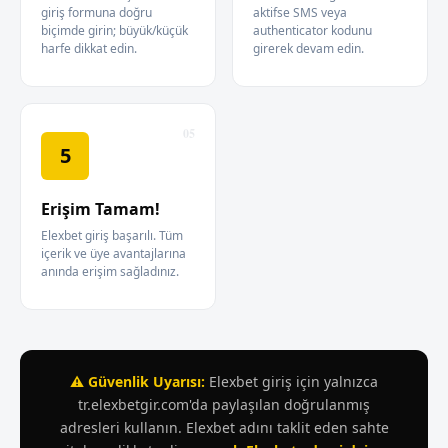
giriş formuna doğru
aktifse SMS veya
biçimde girin; büyük/küçük
authenticator kodunu
harfe dikkat edin.
girerek devam edin.
5
Erişim Tamam!
Elexbet giriş başarılı. Tüm
içerik ve üye avantajlarına
anında erişim sağladınız.
⚠ Güvenlik Uyarısı:
Elexbet giriş için yalnızca
tr.elexbetgir.com'da paylaşılan doğrulanmış
adresleri kullanın. Elexbet adını taklit eden sahte