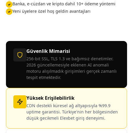
Banka, e-cüzdan ve kripto dahil 10+ ödeme yöntemi
✓
Yeni üyelere özel hoş geldin avantajları
✓
Güvenlik Mimarisi
256-bit SSL, TLS 1.3 ve bağımsız denetimler.
2026 güncellemesiyle eklenen AI anomali
motoru alışılmadık girişimleri gerçek zamanlı
tespit etmektedir.
Yüksek Erişilebilirlik
CDN destekli küresel ağ altyapısıyla %99.9
uptime garantisi. Türkiye'nin her bölgesinden
düşük gecikmeli Elexbet giriş deneyimi.