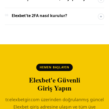
tüm özelliklere erişebilirsiniz.
adres üzerinden Kayıt Ol butonuna tıklayın, formu
doldurun ve e-posta veya SMS doğrulamasını
tamamlayın. Hesabınız hemen aktif olur ve hoş geldin
Elexbet giriş ekranındaki "Şifremi Unuttum"
08
Elexbet'te 2FA nasıl kurulur?
avantajlarına anında kavuşursunuz.
bağlantısına tıklayın. Üyelik e-posta adresinize
sıfırlama bağlantısı gönderilecektir. Bağlantı 15 dakika
geçerlidir. E-posta gelmezse spam klasörünüzü
Elexbet hesabınıza giriş yapın, sağ üstteki profil
kontrol edin; sorun devam ederse Elexbet canlı
menüsünden Güvenlik Ayarları'na gidin ve İki Faktörlü
desteğe başvurun.
Doğrulama seçeneğini aktif hale getirin. SMS veya
authenticator uygulama seçeneklerinden birini tercih
edin. SMS'e kıyasla authenticator uygulaması (Google,
Microsoft) SIM swap saldırılarına karşı çok daha
güvenlidir.
HEMEN BAŞLAYIN
Elexbet'e Güvenli
Giriş Yapın
tr.elexbetgir.com üzerinden doğrulanmış güncel
Elexbet giriş adresine ulaşın ve tüm üye