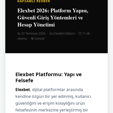
KAPSAMLI REHBER
Elexbet 2026: Platform Yapısı,
Güvenli Giriş Yöntemleri ve
Hesap Yönetimi
📅 22 Temmuz 2026 · ✍ Elexbet Editörü · ⏱ 11 dk
okuma · 🔄 Güncel
Elexbet Platformu: Yapı ve
Felsefe
Elexbet
, dijital platformlar arasında
kendine özgün bir yer edinmiş, kullanıcı
güvenliğini ve erişim kolaylığını ürün
felsefesinin merkezine yerleştirmiş bir