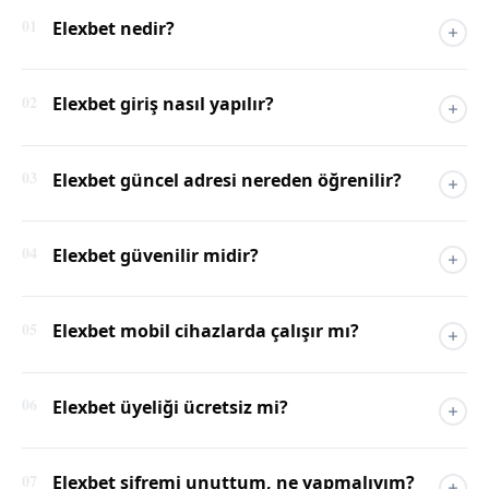
01
Elexbet nedir?
Elexbet, uluslararası lisans kapsamında faaliyet
02
Elexbet giriş nasıl yapılır?
gösteren, Türk kullanıcılara tam Türkçe arayüz ve 7/24
destek sunan dijital eğlence ve interaktif içerik
platformudur. Güvenlik odaklı altyapısı ve kesintisiz
tr.elexbetgir.com üzerinden doğrulanmış güncel
03
Elexbet güncel adresi nereden öğrenilir?
erişim altyapısıyla kullanıcı memnuniyetini öncelikli
Elexbet giriş adresini edinin. Adresi tarayıcınıza
hedef olarak benimseyen Elexbet, yıllar içinde güçlü
doğrudan yazın; URL'de kilit simgesi ve "https://"
bir üye tabanı oluşturmuştur.
olduğunu doğrulayın. Kullanıcı adı ve şifrenizi giriş
Elexbet güncel giriş adresi için tr.elexbetgir.com
04
Elexbet güvenilir midir?
formuna girin, Giriş butonuna tıklayın. 2FA aktifse
sayfasını düzenli olarak takip edin. Adres değişiklikleri
SMS ya da authenticator kodunuzu da girerek işlemi
anlık olarak güncellenmektedir. Arama motorlarından
tamamlayın.
ulaşılan sonuçlar her zaman resmi adres
Evet. Elexbet, uluslararası lisans çerçevesinde faaliyet
05
Elexbet mobil cihazlarda çalışır mı?
olmayabileceğinden, doğrulama için bu sayfayı
göstermekte olup bağımsız güvenlik denetimlerinden
kullanın ve adresi tarayıcınızda yer imi olarak
geçmektedir. 256-bit SSL şifreleme, TLS 1.3 protokolü
kaydedin.
ve yapay zeka destekli anomali tespiti, platformun
Evet. Elexbet'in 2026'da yenilenen duyarlı (responsive)
06
Elexbet üyeliği ücretsiz mi?
güvenlik standartlarını yüksek tutmaktadır.
arayüzü iOS ve Android'in tüm güncel sürümlerinde
sorunsuz çalışmaktadır. Ek uygulama indirmeye gerek
kalmadan mobil tarayıcıdan Elexbet giriş yapabilir,
Evet, Elexbet üyeliği tamamen ücretsizdir. Güncel
07
Elexbet şifremi unuttum, ne yapmalıyım?