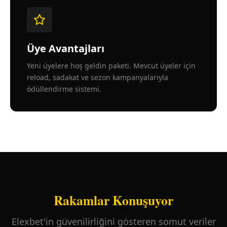
Üye Avantajları
Yeni üyelere hoş geldin paketi. Mevcut üyeler için
reload, sadakat ve sezon kampanyalarıyla
ödüllendirme sistemi.
Rakamlar Konuşuyor
Elexbet'in güvenilirliğini gösteren somut veriler