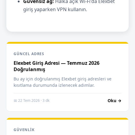
Güvensiz ağ:
Halka açık Wi-Fi'da Elexbet
giriş yaparken VPN kullanın.
GÜNCEL ADRES
Elexbet Giriş Adresi — Temmuz 2026
Doğrulanmış
Bu ay için doğrulanmış Elexbet giriş adresleri ve
kısıtlama durumunda izlenecek adımlar.
Oku →
📅 22 Tem 2026 · 3 dk
GÜVENLIK