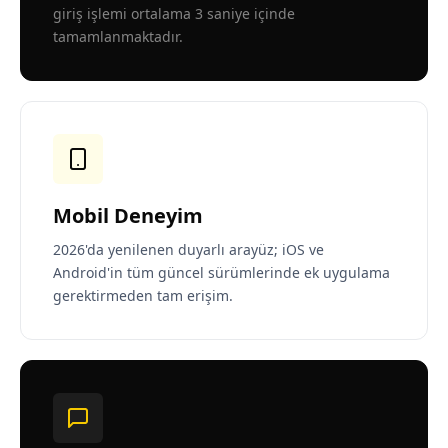
giriş işlemi ortalama 3 saniye içinde
tamamlanmaktadır.
Mobil Deneyim
2026'da yenilenen duyarlı arayüz; iOS ve
Android'in tüm güncel sürümlerinde ek uygulama
gerektirmeden tam erişim.