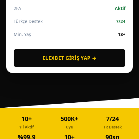
2FA
Aktif
Türkçe Destek
7/24
Min. Yaş
18+
ELEXBET GİRİŞ YAP →
10+
500K+
7/24
Yıl Aktif
Üye
TR Destek
%99.9
10+
90sn