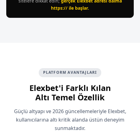
sitelere dikkat edin;
gerçek Elexbet adresi daima
https:// ile başlar.
PLATFORM AVANTAJLARI
Elexbet'i Farklı Kılan
Altı Temel Özellik
Güçlü altyapı ve 2026 güncellemeleriyle Elexbet,
kullanıcılarına altı kritik alanda üstün deneyim
sunmaktadır.