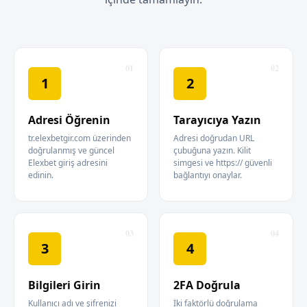
1
2
Adresi Öğrenin
Tarayıcıya Yazın
tr.elexbetgir.com üzerinden
Adresi doğrudan URL
doğrulanmış ve güncel
çubuğuna yazın. Kilit
Elexbet giriş adresini
simgesi ve https:// güvenli
edinin.
bağlantıyı onaylar.
3
4
Bilgileri Girin
2FA Doğrula
Kullanıcı adı ve şifrenizi
İki faktörlü doğrulama