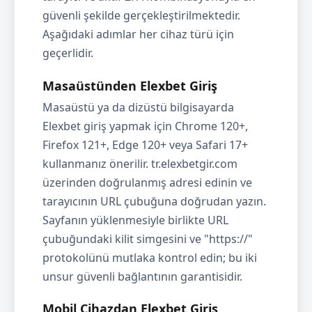
güvenli şekilde gerçekleştirilmektedir.
Aşağıdaki adımlar her cihaz türü için
geçerlidir.
Masaüstünden Elexbet Giriş
Masaüstü ya da dizüstü bilgisayarda
Elexbet giriş yapmak için Chrome 120+,
Firefox 121+, Edge 120+ veya Safari 17+
kullanmanız önerilir. tr.elexbetgir.com
üzerinden doğrulanmış adresi edinin ve
tarayıcının URL çubuğuna doğrudan yazın.
Sayfanın yüklenmesiyle birlikte URL
çubuğundaki kilit simgesini ve "https://"
protokolünü mutlaka kontrol edin; bu iki
unsur güvenli bağlantının garantisidir.
Mobil Cihazdan Elexbet Giriş