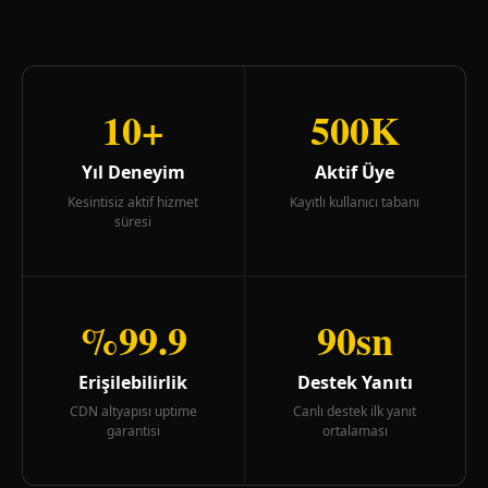
10+
500K
Yıl Deneyim
Aktif Üye
Kesintisiz aktif hizmet
Kayıtlı kullanıcı tabanı
süresi
%99.9
90sn
Erişilebilirlik
Destek Yanıtı
CDN altyapısı uptime
Canlı destek ilk yanıt
garantisi
ortalaması