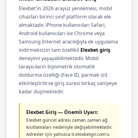
Elexbet'in 2026 arayüz yenilemesi, mobil
cihazları birinci sınıf platform olarak ele
almaktadır. iPhone kullanıcıları Safari,
Android kullanıcıları ise Chrome veya
Samsung Internet aracılığıyla ek uygulama
indirmeksizin tam özellikli
Elexbet giriş
deneyimi yaşayabilmektedir. Mobil
tarayıcıların biyometrik otomatik
doldurma özelliği (Face ID, parmak izi)
etkinleştirilirse giriş süresi birkaç saniyeye
kadar düşmektedir.
Elexbet Giriş — Önemli Uyarı:
Elexbet güncel adresi zaman zaman ağ
kısıtlamaları nedeniyle değişebilmektedir.
Adresler için yalnızca tr.elexbetgir.com'u