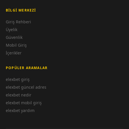
BILGI MERKEZI
Giriş Rehberi
Üyelik
Güvenlik
Mobil Giriş
İçerikler
POPÜLER ARAMALAR
elexbet giriş
elexbet güncel adres
elexbet nedir
elexbet mobil giriş
elexbet yardım