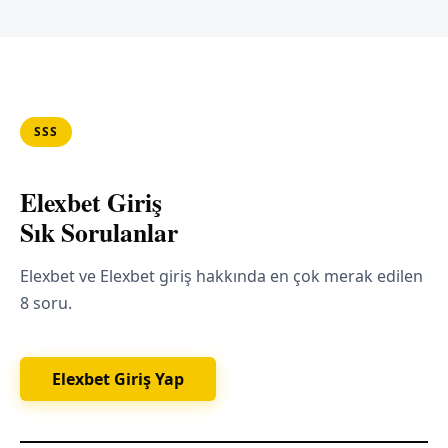
SSS
Elexbet Giriş
Sık Sorulanlar
Elexbet ve Elexbet giriş hakkında en çok merak edilen
8 soru.
Elexbet Giriş Yap