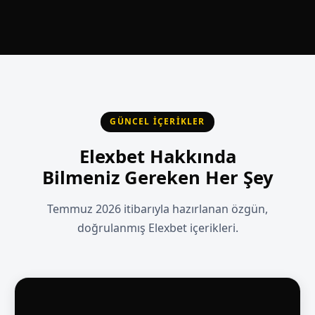
GÜNCEL İÇERIKLER
Elexbet Hakkında
Bilmeniz Gereken Her Şey
Temmuz 2026 itibarıyla hazırlanan özgün,
doğrulanmış Elexbet içerikleri.