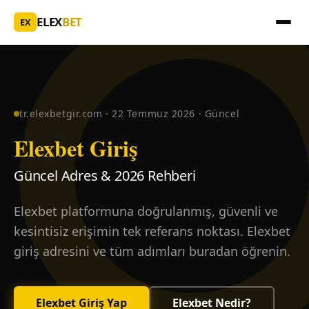
ELEX
BET
EX
tr.elexbetgir.com · 22 Temmuz 2026 · Güncel
Elexbet Giriş
Güncel Adres & 2026 Rehberi
Elexbet platformuna doğrulanmış, güvenli ve
kesintisiz erişimin tek referans noktası. Elexbet
giriş adresini ve tüm adımları buradan öğrenin.
Elexbet Giriş Yap
Elexbet Nedir?