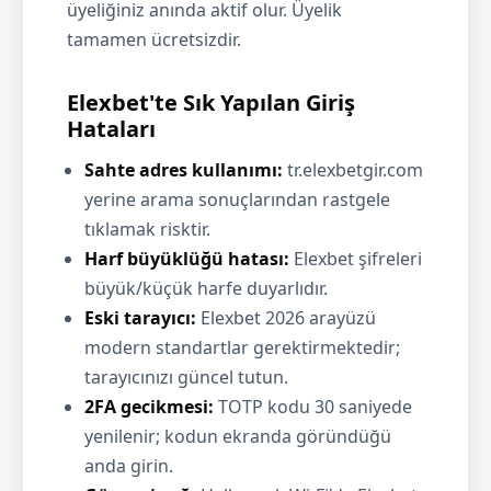
üyeliğiniz anında aktif olur. Üyelik
tamamen ücretsizdir.
Elexbet'te Sık Yapılan Giriş
Hataları
Sahte adres kullanımı:
tr.elexbetgir.com
yerine arama sonuçlarından rastgele
tıklamak risktir.
Harf büyüklüğü hatası:
Elexbet şifreleri
büyük/küçük harfe duyarlıdır.
Eski tarayıcı:
Elexbet 2026 arayüzü
modern standartlar gerektirmektedir;
tarayıcınızı güncel tutun.
2FA gecikmesi:
TOTP kodu 30 saniyede
yenilenir; kodun ekranda göründüğü
anda girin.