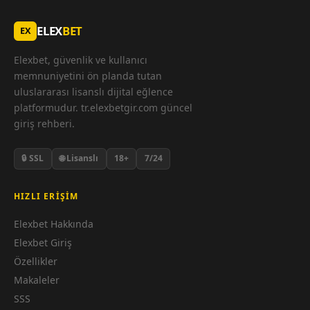
ELEX
BET
EX
Elexbet, güvenlik ve kullanıcı
memnuniyetini ön planda tutan
uluslararası lisanslı dijital eğlence
platformudur. tr.elexbetgir.com güncel
giriş rehberi.
🔒 SSL
🌐 Lisanslı
18+
7/24
HIZLI ERIŞIM
Elexbet Hakkında
Elexbet Giriş
Özellikler
Makaleler
SSS