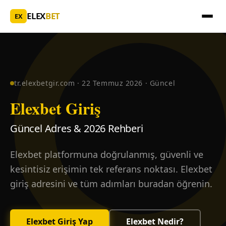
ELEX
BET
EX
tr.elexbetgir.com · 22 Temmuz 2026 · Güncel
Elexbet Giriş
Güncel Adres & 2026 Rehberi
Elexbet platformuna doğrulanmış, güvenli ve
kesintisiz erişimin tek referans noktası. Elexbet
giriş adresini ve tüm adımları buradan öğrenin.
Elexbet Giriş Yap
Elexbet Nedir?