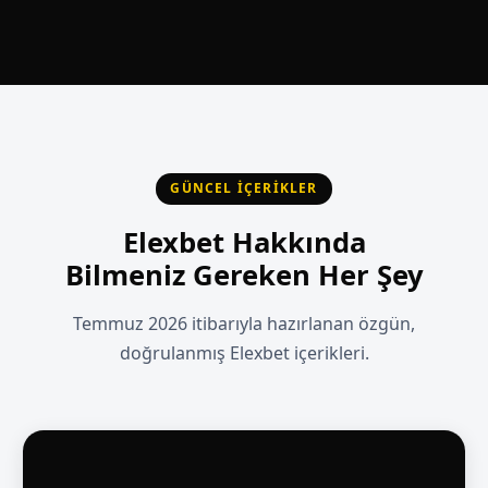
GÜNCEL İÇERIKLER
Elexbet Hakkında
Bilmeniz Gereken Her Şey
Temmuz 2026 itibarıyla hazırlanan özgün,
doğrulanmış Elexbet içerikleri.