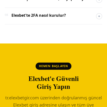
tüm özelliklere erişebilirsiniz.
adres üzerinden Kayıt Ol butonuna tıklayın, formu
doldurun ve e-posta veya SMS doğrulamasını
tamamlayın. Hesabınız hemen aktif olur ve hoş geldin
Elexbet giriş ekranındaki "Şifremi Unuttum"
08
Elexbet'te 2FA nasıl kurulur?
avantajlarına anında kavuşursunuz.
bağlantısına tıklayın. Üyelik e-posta adresinize
sıfırlama bağlantısı gönderilecektir. Bağlantı 15 dakika
geçerlidir. E-posta gelmezse spam klasörünüzü
Elexbet hesabınıza giriş yapın, sağ üstteki profil
kontrol edin; sorun devam ederse Elexbet canlı
menüsünden Güvenlik Ayarları'na gidin ve İki Faktörlü
desteğe başvurun.
Doğrulama seçeneğini aktif hale getirin. SMS veya
authenticator uygulama seçeneklerinden birini tercih
edin. SMS'e kıyasla authenticator uygulaması (Google,
Microsoft) SIM swap saldırılarına karşı çok daha
güvenlidir.
HEMEN BAŞLAYIN
Elexbet'e Güvenli
Giriş Yapın
tr.elexbetgir.com üzerinden doğrulanmış güncel
Elexbet giriş adresine ulaşın ve tüm üye