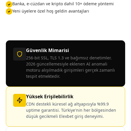
Banka, e-cüzdan ve kripto dahil 10+ ödeme yöntemi
✓
Yeni üyelere özel hoş geldin avantajları
✓
Güvenlik Mimarisi
256-bit SSL, TLS 1.3 ve bağımsız denetimler.
2026 güncellemesiyle eklenen AI anomali
motoru alışılmadık girişimleri gerçek zamanlı
tespit etmektedir.
Yüksek Erişilebilirlik
CDN destekli küresel ağ altyapısıyla %99.9
uptime garantisi. Türkiye'nin her bölgesinden
düşük gecikmeli Elexbet giriş deneyimi.