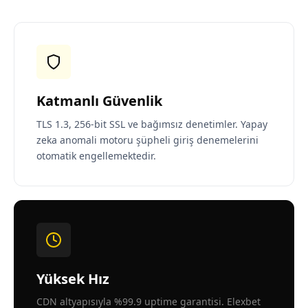
Katmanlı Güvenlik
TLS 1.3, 256-bit SSL ve bağımsız denetimler. Yapay
zeka anomali motoru şüpheli giriş denemelerini
otomatik engellemektedir.
Yüksek Hız
CDN altyapısıyla %99.9 uptime garantisi. Elexbet