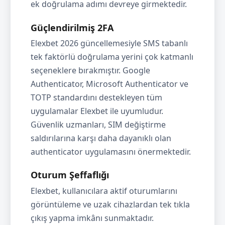
ek doğrulama adımı devreye girmektedir.
Güçlendirilmiş 2FA
Elexbet 2026 güncellemesiyle SMS tabanlı
tek faktörlü doğrulama yerini çok katmanlı
seçeneklere bırakmıştır. Google
Authenticator, Microsoft Authenticator ve
TOTP standardını destekleyen tüm
uygulamalar Elexbet ile uyumludur.
Güvenlik uzmanları, SIM değiştirme
saldırılarına karşı daha dayanıklı olan
authenticator uygulamasını önermektedir.
Oturum Şeffaflığı
Elexbet, kullanıcılara aktif oturumlarını
görüntüleme ve uzak cihazlardan tek tıkla
çıkış yapma imkânı sunmaktadır.