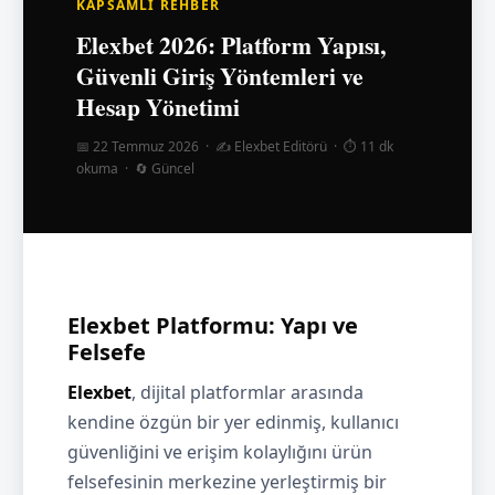
KAPSAMLI REHBER
Elexbet 2026: Platform Yapısı,
Güvenli Giriş Yöntemleri ve
Hesap Yönetimi
📅 22 Temmuz 2026 · ✍ Elexbet Editörü · ⏱ 11 dk
okuma · 🔄 Güncel
Elexbet Platformu: Yapı ve
Felsefe
Elexbet
, dijital platformlar arasında
kendine özgün bir yer edinmiş, kullanıcı
güvenliğini ve erişim kolaylığını ürün
felsefesinin merkezine yerleştirmiş bir