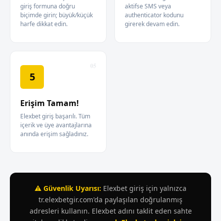
giriş formuna doğru
aktifse SMS veya
biçimde girin; büyük/küçük
authenticator kodunu
harfe dikkat edin.
girerek devam edin.
5
Erişim Tamam!
Elexbet giriş başarılı. Tüm
içerik ve üye avantajlarına
anında erişim sağladınız.
⚠ Güvenlik Uyarısı:
Elexbet giriş için yalnızca
tr.elexbetgir.com'da paylaşılan doğrulanmış
adresleri kullanın. Elexbet adını taklit eden sahte