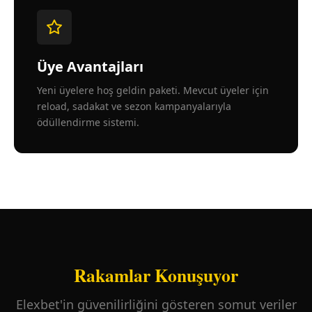
Üye Avantajları
Yeni üyelere hoş geldin paketi. Mevcut üyeler için
reload, sadakat ve sezon kampanyalarıyla
ödüllendirme sistemi.
Rakamlar Konuşuyor
Elexbet'in güvenilirliğini gösteren somut veriler