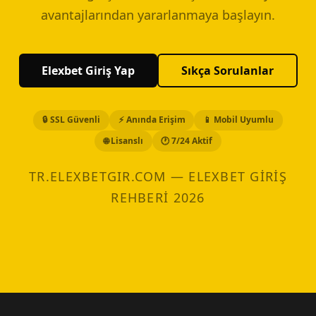
avantajlarından yararlanmaya başlayın.
Elexbet Giriş Yap
Sıkça Sorulanlar
🔒 SSL Güvenli
⚡ Anında Erişim
📱 Mobil Uyumlu
🌐 Lisanslı
🕐 7/24 Aktif
TR.ELEXBETGIR.COM — ELEXBET GİRİŞ
REHBERİ 2026