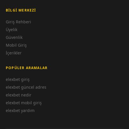
BILGI MERKEZI
Giriş Rehberi
Üyelik
Güvenlik
Mobil Giriş
İçerikler
POPÜLER ARAMALAR
elexbet giriş
elexbet güncel adres
elexbet nedir
elexbet mobil giriş
elexbet yardım