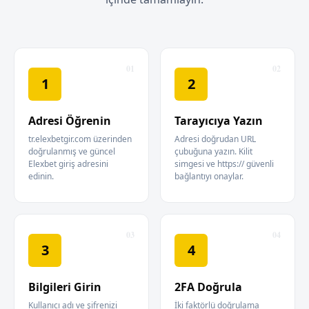
1
2
Adresi Öğrenin
Tarayıcıya Yazın
tr.elexbetgir.com üzerinden
Adresi doğrudan URL
doğrulanmış ve güncel
çubuğuna yazın. Kilit
Elexbet giriş adresini
simgesi ve https:// güvenli
edinin.
bağlantıyı onaylar.
3
4
Bilgileri Girin
2FA Doğrula
Kullanıcı adı ve şifrenizi
İki faktörlü doğrulama