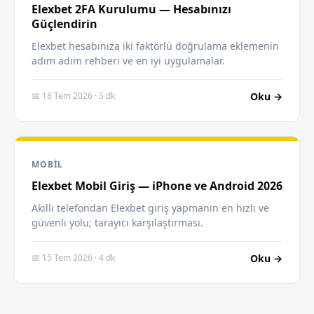
Elexbet 2FA Kurulumu — Hesabınızı
Güçlendirin
Elexbet hesabınıza iki faktörlü doğrulama eklemenin
adım adım rehberi ve en iyi uygulamalar.
Oku →
📅 18 Tem 2026 · 5 dk
MOBIL
Elexbet Mobil Giriş — iPhone ve Android 2026
Akıllı telefondan Elexbet giriş yapmanın en hızlı ve
güvenli yolu; tarayıcı karşılaştırması.
Oku →
📅 15 Tem 2026 · 4 dk