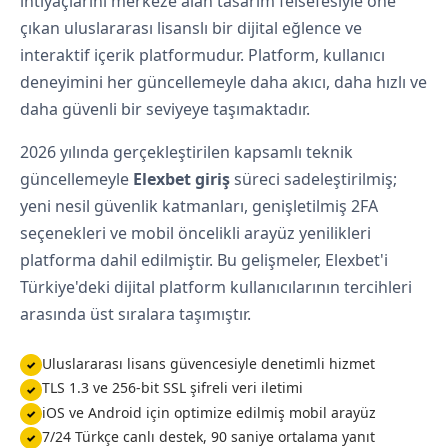
ihtiyaçlarını merkeze alan tasarım felsefesiyle öne
çıkan uluslararası lisanslı bir dijital eğlence ve
interaktif içerik platformudur. Platform, kullanıcı
deneyimini her güncellemeyle daha akıcı, daha hızlı ve
daha güvenli bir seviyeye taşımaktadır.
2026 yılında gerçekleştirilen kapsamlı teknik
güncellemeyle
Elexbet giriş
süreci sadeleştirilmiş;
yeni nesil güvenlik katmanları, genişletilmiş 2FA
seçenekleri ve mobil öncelikli arayüz yenilikleri
platforma dahil edilmiştir. Bu gelişmeler, Elexbet'i
Türkiye'deki dijital platform kullanıcılarının tercihleri
arasında üst sıralara taşımıştır.
Uluslararası lisans güvencesiyle denetimli hizmet
✓
TLS 1.3 ve 256-bit SSL şifreli veri iletimi
✓
iOS ve Android için optimize edilmiş mobil arayüz
✓
7/24 Türkçe canlı destek, 90 saniye ortalama yanıt
✓