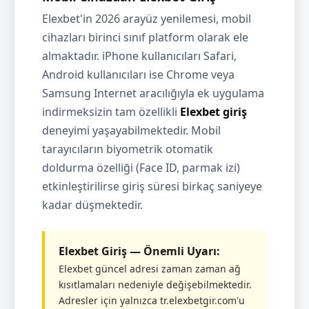
Elexbet'in 2026 arayüz yenilemesi, mobil
cihazları birinci sınıf platform olarak ele
almaktadır. iPhone kullanıcıları Safari,
Android kullanıcıları ise Chrome veya
Samsung Internet aracılığıyla ek uygulama
indirmeksizin tam özellikli
Elexbet giriş
deneyimi yaşayabilmektedir. Mobil
tarayıcıların biyometrik otomatik
doldurma özelliği (Face ID, parmak izi)
etkinleştirilirse giriş süresi birkaç saniyeye
kadar düşmektedir.
Elexbet Giriş — Önemli Uyarı:
Elexbet güncel adresi zaman zaman ağ
kısıtlamaları nedeniyle değişebilmektedir.
Adresler için yalnızca tr.elexbetgir.com'u