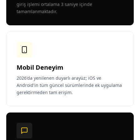
giriş işlemi ortalama 3 saniye içinde
tamamlanmaktadır.
Mobil Deneyim
2026'da yenilenen duyarlı arayüz; iOS ve
Android'in tüm güncel sürümlerinde ek uygulama
gerektirmeden tam erişim.