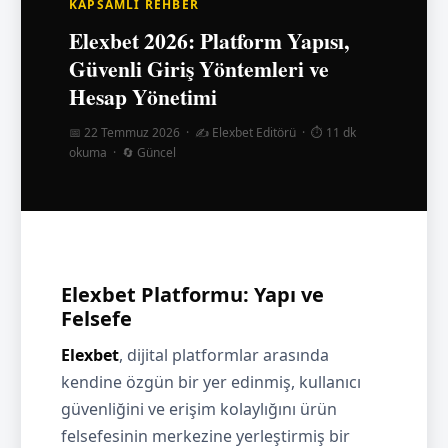
KAPSAMLI REHBER
Elexbet 2026: Platform Yapısı,
Güvenli Giriş Yöntemleri ve
Hesap Yönetimi
📅 22 Temmuz 2026 · ✍ Elexbet Editörü · ⏱ 11 dk
okuma · 🔄 Güncel
Elexbet Platformu: Yapı ve
Felsefe
Elexbet
, dijital platformlar arasında
kendine özgün bir yer edinmiş, kullanıcı
güvenliğini ve erişim kolaylığını ürün
felsefesinin merkezine yerleştirmiş bir