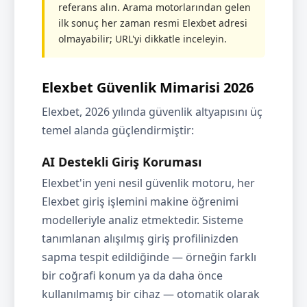
referans alın. Arama motorlarından gelen
ilk sonuç her zaman resmi Elexbet adresi
olmayabilir; URL'yi dikkatle inceleyin.
Elexbet Güvenlik Mimarisi 2026
Elexbet, 2026 yılında güvenlik altyapısını üç
temel alanda güçlendirmiştir:
AI Destekli Giriş Koruması
Elexbet'in yeni nesil güvenlik motoru, her
Elexbet giriş işlemini makine öğrenimi
modelleriyle analiz etmektedir. Sisteme
tanımlanan alışılmış giriş profilinizden
sapma tespit edildiğinde — örneğin farklı
bir coğrafi konum ya da daha önce
kullanılmamış bir cihaz — otomatik olarak