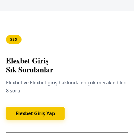
SSS
Elexbet Giriş
Sık Sorulanlar
Elexbet ve Elexbet giriş hakkında en çok merak edilen
8 soru.
Elexbet Giriş Yap