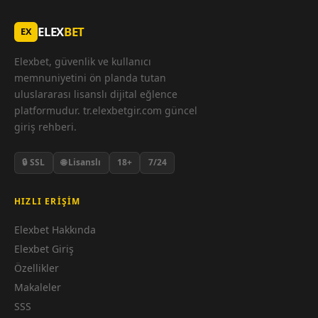
ELEX
BET
EX
Elexbet, güvenlik ve kullanıcı
memnuniyetini ön planda tutan
uluslararası lisanslı dijital eğlence
platformudur. tr.elexbetgir.com güncel
giriş rehberi.
🔒 SSL
🌐 Lisanslı
18+
7/24
HIZLI ERIŞIM
Elexbet Hakkında
Elexbet Giriş
Özellikler
Makaleler
SSS