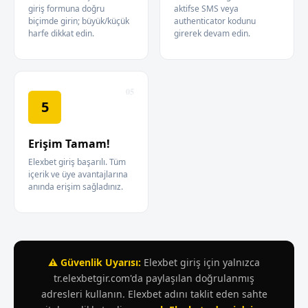
giriş formuna doğru
aktifse SMS veya
biçimde girin; büyük/küçük
authenticator kodunu
harfe dikkat edin.
girerek devam edin.
5
Erişim Tamam!
Elexbet giriş başarılı. Tüm
içerik ve üye avantajlarına
anında erişim sağladınız.
⚠ Güvenlik Uyarısı:
Elexbet giriş için yalnızca
tr.elexbetgir.com'da paylaşılan doğrulanmış
adresleri kullanın. Elexbet adını taklit eden sahte