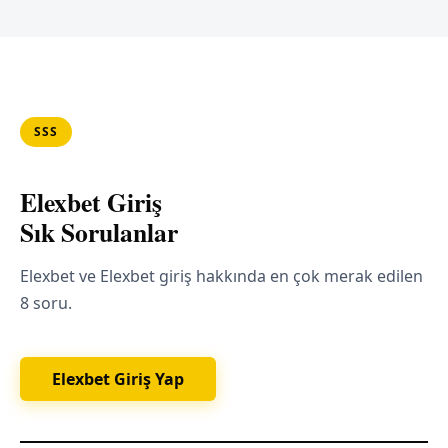
SSS
Elexbet Giriş
Sık Sorulanlar
Elexbet ve Elexbet giriş hakkında en çok merak edilen
8 soru.
Elexbet Giriş Yap