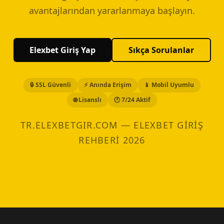
avantajlarından yararlanmaya başlayın.
Elexbet Giriş Yap
Sıkça Sorulanlar
🔒 SSL Güvenli
⚡ Anında Erişim
📱 Mobil Uyumlu
🌐 Lisanslı
🕐 7/24 Aktif
TR.ELEXBETGIR.COM — ELEXBET GİRİŞ
REHBERİ 2026