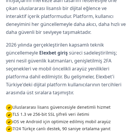
ihtiyaçlarını merkeze alan tasarım felsefesiyle öne
çıkan uluslararası lisanslı bir dijital eğlence ve
interaktif içerik platformudur. Platform, kullanıcı
deneyimini her güncellemeyle daha akıcı, daha hızlı ve
daha güvenli bir seviyeye taşımaktadır.
2026 yılında gerçekleştirilen kapsamlı teknik
güncellemeyle
Elexbet giriş
süreci sadeleştirilmiş;
yeni nesil güvenlik katmanları, genişletilmiş 2FA
seçenekleri ve mobil öncelikli arayüz yenilikleri
platforma dahil edilmiştir. Bu gelişmeler, Elexbet'i
Türkiye'deki dijital platform kullanıcılarının tercihleri
arasında üst sıralara taşımıştır.
Uluslararası lisans güvencesiyle denetimli hizmet
✓
TLS 1.3 ve 256-bit SSL şifreli veri iletimi
✓
iOS ve Android için optimize edilmiş mobil arayüz
✓
7/24 Türkçe canlı destek, 90 saniye ortalama yanıt
✓