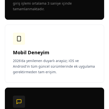
giriş işlemi ortalama 3 saniye içinde
tamamlanmaktadır.
Mobil Deneyim
2026'da yenilenen duyarlı arayüz; iOS ve
Android'in tüm güncel sürümlerinde ek uygulama
gerektirmeden tam erişim.