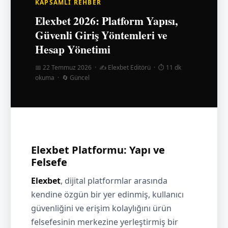
KAPSAMLI REHBER
Elexbet 2026: Platform Yapısı,
Güvenli Giriş Yöntemleri ve
Hesap Yönetimi
📅 22 Temmuz 2026 · ✍ Elexbet Editörü · ⏱ 11 dk
okuma · 🔄 Güncel
Elexbet Platformu: Yapı ve
Felsefe
Elexbet
, dijital platformlar arasında
kendine özgün bir yer edinmiş, kullanıcı
güvenliğini ve erişim kolaylığını ürün
felsefesinin merkezine yerleştirmiş bir