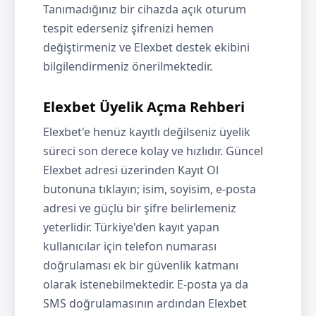
Tanımadığınız bir cihazda açık oturum
tespit ederseniz şifrenizi hemen
değiştirmeniz ve Elexbet destek ekibini
bilgilendirmeniz önerilmektedir.
Elexbet Üyelik Açma Rehberi
Elexbet'e henüz kayıtlı değilseniz üyelik
süreci son derece kolay ve hızlıdır. Güncel
Elexbet adresi üzerinden Kayıt Ol
butonuna tıklayın; isim, soyisim, e-posta
adresi ve güçlü bir şifre belirlemeniz
yeterlidir. Türkiye'den kayıt yapan
kullanıcılar için telefon numarası
doğrulaması ek bir güvenlik katmanı
olarak istenebilmektedir. E-posta ya da
SMS doğrulamasının ardından Elexbet