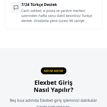
7/24 Türkçe Destek
Canlı sohbet, e-posta ve yardım merkezi
üzerinden hafta sonu dahil kesintisiz Türkçe
destek. Ortalama yanıt süresi 90 saniye.
ADIM ADIM
Elexbet Giriş
Nasıl Yapılır?
Beş kısa adımda Elexbet giriş işleminizi dakikalar
içinde tamamlayın.