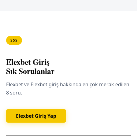
SSS
Elexbet Giriş
Sık Sorulanlar
Elexbet ve Elexbet giriş hakkında en çok merak edilen
8 soru.
Elexbet Giriş Yap