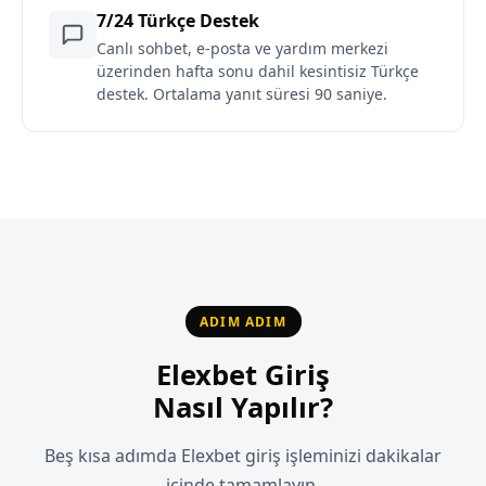
7/24 Türkçe Destek
Canlı sohbet, e-posta ve yardım merkezi
üzerinden hafta sonu dahil kesintisiz Türkçe
destek. Ortalama yanıt süresi 90 saniye.
ADIM ADIM
Elexbet Giriş
Nasıl Yapılır?
Beş kısa adımda Elexbet giriş işleminizi dakikalar
içinde tamamlayın.