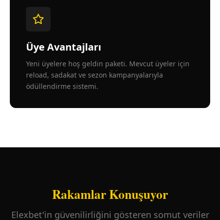
Üye Avantajları
Yeni üyelere hoş geldin paketi. Mevcut üyeler için
reload, sadakat ve sezon kampanyalarıyla
ödüllendirme sistemi.
Rakamlar Konuşuyor
Elexbet'in güvenilirliğini gösteren somut veriler