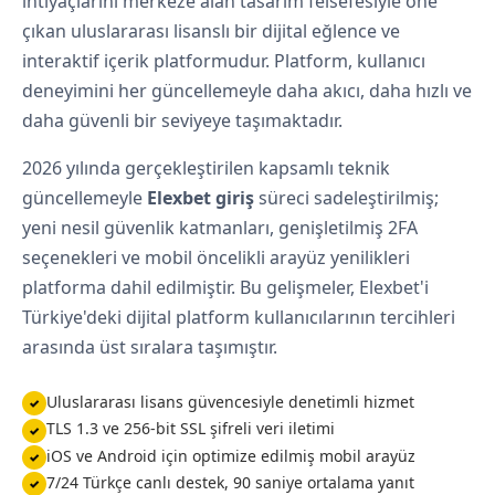
ihtiyaçlarını merkeze alan tasarım felsefesiyle öne
çıkan uluslararası lisanslı bir dijital eğlence ve
interaktif içerik platformudur. Platform, kullanıcı
deneyimini her güncellemeyle daha akıcı, daha hızlı ve
daha güvenli bir seviyeye taşımaktadır.
2026 yılında gerçekleştirilen kapsamlı teknik
güncellemeyle
Elexbet giriş
süreci sadeleştirilmiş;
yeni nesil güvenlik katmanları, genişletilmiş 2FA
seçenekleri ve mobil öncelikli arayüz yenilikleri
platforma dahil edilmiştir. Bu gelişmeler, Elexbet'i
Türkiye'deki dijital platform kullanıcılarının tercihleri
arasında üst sıralara taşımıştır.
Uluslararası lisans güvencesiyle denetimli hizmet
✓
TLS 1.3 ve 256-bit SSL şifreli veri iletimi
✓
iOS ve Android için optimize edilmiş mobil arayüz
✓
7/24 Türkçe canlı destek, 90 saniye ortalama yanıt
✓