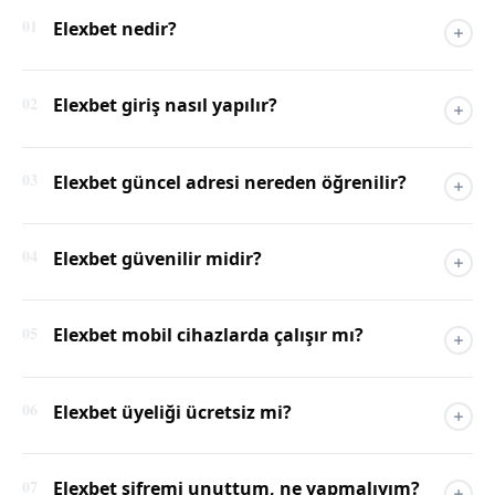
01
Elexbet nedir?
Elexbet, uluslararası lisans kapsamında faaliyet
02
Elexbet giriş nasıl yapılır?
gösteren, Türk kullanıcılara tam Türkçe arayüz ve 7/24
destek sunan dijital eğlence ve interaktif içerik
platformudur. Güvenlik odaklı altyapısı ve kesintisiz
tr.elexbetgir.com üzerinden doğrulanmış güncel
03
Elexbet güncel adresi nereden öğrenilir?
erişim altyapısıyla kullanıcı memnuniyetini öncelikli
Elexbet giriş adresini edinin. Adresi tarayıcınıza
hedef olarak benimseyen Elexbet, yıllar içinde güçlü
doğrudan yazın; URL'de kilit simgesi ve "https://"
bir üye tabanı oluşturmuştur.
olduğunu doğrulayın. Kullanıcı adı ve şifrenizi giriş
Elexbet güncel giriş adresi için tr.elexbetgir.com
04
Elexbet güvenilir midir?
formuna girin, Giriş butonuna tıklayın. 2FA aktifse
sayfasını düzenli olarak takip edin. Adres değişiklikleri
SMS ya da authenticator kodunuzu da girerek işlemi
anlık olarak güncellenmektedir. Arama motorlarından
tamamlayın.
ulaşılan sonuçlar her zaman resmi adres
Evet. Elexbet, uluslararası lisans çerçevesinde faaliyet
05
Elexbet mobil cihazlarda çalışır mı?
olmayabileceğinden, doğrulama için bu sayfayı
göstermekte olup bağımsız güvenlik denetimlerinden
kullanın ve adresi tarayıcınızda yer imi olarak
geçmektedir. 256-bit SSL şifreleme, TLS 1.3 protokolü
kaydedin.
ve yapay zeka destekli anomali tespiti, platformun
Evet. Elexbet'in 2026'da yenilenen duyarlı (responsive)
06
Elexbet üyeliği ücretsiz mi?
güvenlik standartlarını yüksek tutmaktadır.
arayüzü iOS ve Android'in tüm güncel sürümlerinde
sorunsuz çalışmaktadır. Ek uygulama indirmeye gerek
kalmadan mobil tarayıcıdan Elexbet giriş yapabilir,
Evet, Elexbet üyeliği tamamen ücretsizdir. Güncel
07
Elexbet şifremi unuttum, ne yapmalıyım?