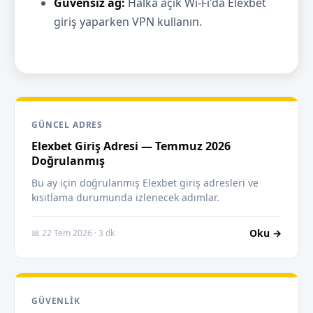
Güvensiz ağ:
Halka açık Wi-Fi'da Elexbet
giriş yaparken VPN kullanın.
GÜNCEL ADRES
Elexbet Giriş Adresi — Temmuz 2026
Doğrulanmış
Bu ay için doğrulanmış Elexbet giriş adresleri ve
kısıtlama durumunda izlenecek adımlar.
Oku →
📅 22 Tem 2026 · 3 dk
GÜVENLIK