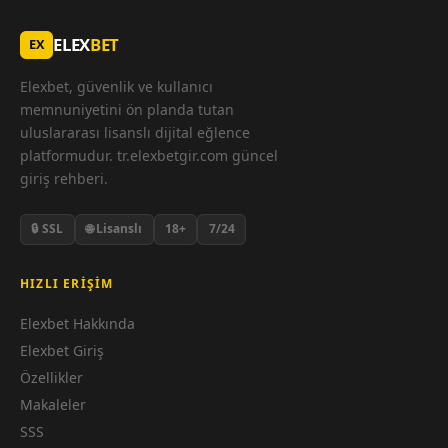
ELEX
BET
EX
Elexbet, güvenlik ve kullanıcı
memnuniyetini ön planda tutan
uluslararası lisanslı dijital eğlence
platformudur. tr.elexbetgir.com güncel
giriş rehberi.
🔒 SSL
🌐 Lisanslı
18+
7/24
HIZLI ERIŞIM
Elexbet Hakkında
Elexbet Giriş
Özellikler
Makaleler
SSS