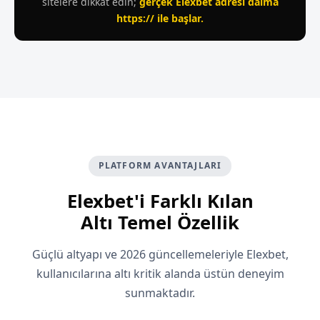
sitelere dikkat edin;
gerçek Elexbet adresi daima
https:// ile başlar.
PLATFORM AVANTAJLARI
Elexbet'i Farklı Kılan
Altı Temel Özellik
Güçlü altyapı ve 2026 güncellemeleriyle Elexbet,
kullanıcılarına altı kritik alanda üstün deneyim
sunmaktadır.