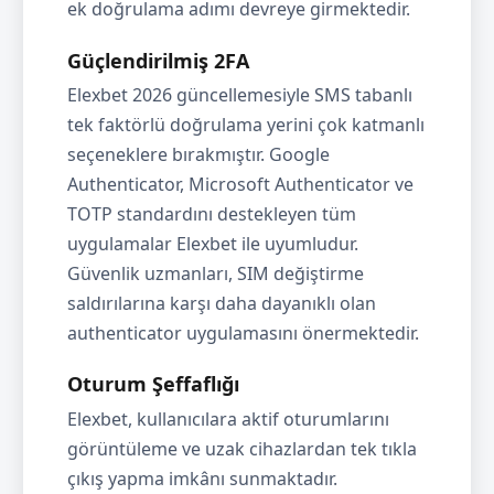
ek doğrulama adımı devreye girmektedir.
Güçlendirilmiş 2FA
Elexbet 2026 güncellemesiyle SMS tabanlı
tek faktörlü doğrulama yerini çok katmanlı
seçeneklere bırakmıştır. Google
Authenticator, Microsoft Authenticator ve
TOTP standardını destekleyen tüm
uygulamalar Elexbet ile uyumludur.
Güvenlik uzmanları, SIM değiştirme
saldırılarına karşı daha dayanıklı olan
authenticator uygulamasını önermektedir.
Oturum Şeffaflığı
Elexbet, kullanıcılara aktif oturumlarını
görüntüleme ve uzak cihazlardan tek tıkla
çıkış yapma imkânı sunmaktadır.