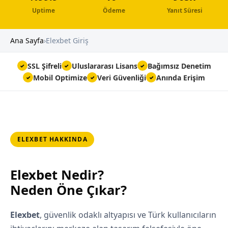
Uptime
Ödeme
Yanıt Süresi
Ana Sayfa
›
Elexbet Giriş
SSL Şifreli
Uluslararası Lisans
Bağımsız Denetim
✓
✓
✓
Mobil Optimize
Veri Güvenliği
Anında Erişim
✓
✓
✓
ELEXBET HAKKINDA
Elexbet Nedir?
Neden Öne Çıkar?
Elexbet
, güvenlik odaklı altyapısı ve Türk kullanıcıların