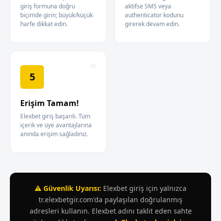
giriş formuna doğru
aktifse SMS veya
biçimde girin; büyük/küçük
authenticator kodunu
harfe dikkat edin.
girerek devam edin.
5
Erişim Tamam!
Elexbet giriş başarılı. Tüm
içerik ve üye avantajlarına
anında erişim sağladınız.
⚠ Güvenlik Uyarısı:
Elexbet giriş için yalnızca
tr.elexbetgir.com'da paylaşılan doğrulanmış
adresleri kullanın. Elexbet adını taklit eden sahte