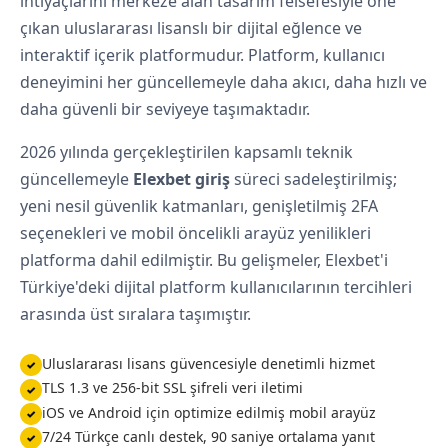
ihtiyaçlarını merkeze alan tasarım felsefesiyle öne
çıkan uluslararası lisanslı bir dijital eğlence ve
interaktif içerik platformudur. Platform, kullanıcı
deneyimini her güncellemeyle daha akıcı, daha hızlı ve
daha güvenli bir seviyeye taşımaktadır.
2026 yılında gerçekleştirilen kapsamlı teknik
güncellemeyle
Elexbet giriş
süreci sadeleştirilmiş;
yeni nesil güvenlik katmanları, genişletilmiş 2FA
seçenekleri ve mobil öncelikli arayüz yenilikleri
platforma dahil edilmiştir. Bu gelişmeler, Elexbet'i
Türkiye'deki dijital platform kullanıcılarının tercihleri
arasında üst sıralara taşımıştır.
Uluslararası lisans güvencesiyle denetimli hizmet
✓
TLS 1.3 ve 256-bit SSL şifreli veri iletimi
✓
iOS ve Android için optimize edilmiş mobil arayüz
✓
7/24 Türkçe canlı destek, 90 saniye ortalama yanıt
✓