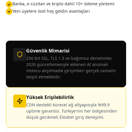
Banka, e-cüzdan ve kripto dahil 10+ ödeme yöntemi
✓
Yeni üyelere özel hoş geldin avantajları
✓
Güvenlik Mimarisi
256-bit SSL, TLS 1.3 ve bağımsız denetimler.
2026 güncellemesiyle eklenen AI anomali
motoru alışılmadık girişimleri gerçek zamanlı
tespit etmektedir.
Yüksek Erişilebilirlik
CDN destekli küresel ağ altyapısıyla %99.9
uptime garantisi. Türkiye'nin her bölgesinden
düşük gecikmeli Elexbet giriş deneyimi.