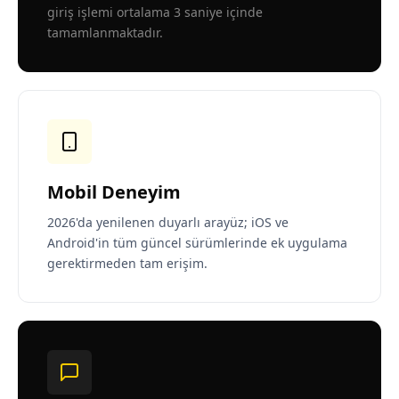
giriş işlemi ortalama 3 saniye içinde
tamamlanmaktadır.
Mobil Deneyim
2026'da yenilenen duyarlı arayüz; iOS ve
Android'in tüm güncel sürümlerinde ek uygulama
gerektirmeden tam erişim.