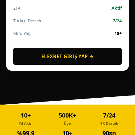
2FA
Aktif
Türkçe Destek
7/24
Min. Yaş
18+
ELEXBET GİRİŞ YAP →
10+
500K+
7/24
Yıl Aktif
Üye
TR Destek
%99.9
10+
90sn