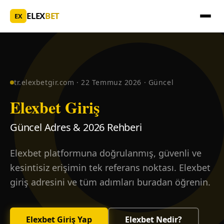
ELEX
BET
EX
tr.elexbetgir.com · 22 Temmuz 2026 · Güncel
Elexbet Giriş
Güncel Adres & 2026 Rehberi
Elexbet platformuna doğrulanmış, güvenli ve
kesintisiz erişimin tek referans noktası. Elexbet
giriş adresini ve tüm adımları buradan öğrenin.
Elexbet Giriş Yap
Elexbet Nedir?