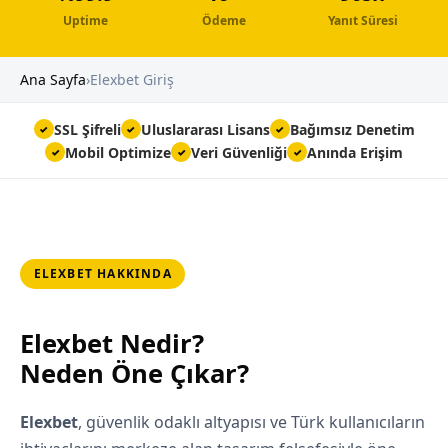
Uptime
Ödeme
Yanıt Süresi
Ana Sayfa
›
Elexbet Giriş
SSL Şifreli
Uluslararası Lisans
Bağımsız Denetim
✓
✓
✓
Mobil Optimize
Veri Güvenliği
Anında Erişim
✓
✓
✓
ELEXBET HAKKINDA
Elexbet Nedir?
Neden Öne Çıkar?
Elexbet
, güvenlik odaklı altyapısı ve Türk kullanıcıların