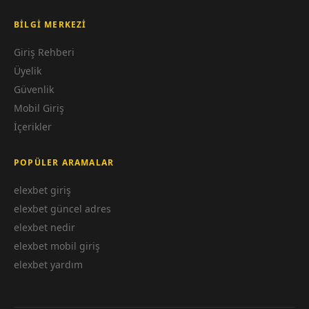
BILGI MERKEZI
Giriş Rehberi
Üyelik
Güvenlik
Mobil Giriş
İçerikler
POPÜLER ARAMALAR
elexbet giriş
elexbet güncel adres
elexbet nedir
elexbet mobil giriş
elexbet yardım