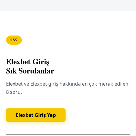
SSS
Elexbet Giriş
Sık Sorulanlar
Elexbet ve Elexbet giriş hakkında en çok merak edilen
8 soru.
Elexbet Giriş Yap