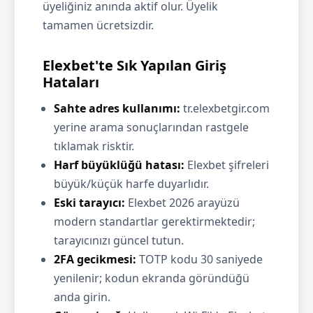
üyeliğiniz anında aktif olur. Üyelik
tamamen ücretsizdir.
Elexbet'te Sık Yapılan Giriş
Hataları
Sahte adres kullanımı:
tr.elexbetgir.com
yerine arama sonuçlarından rastgele
tıklamak risktir.
Harf büyüklüğü hatası:
Elexbet şifreleri
büyük/küçük harfe duyarlıdır.
Eski tarayıcı:
Elexbet 2026 arayüzü
modern standartlar gerektirmektedir;
tarayıcınızı güncel tutun.
2FA gecikmesi:
TOTP kodu 30 saniyede
yenilenir; kodun ekranda göründüğü
anda girin.