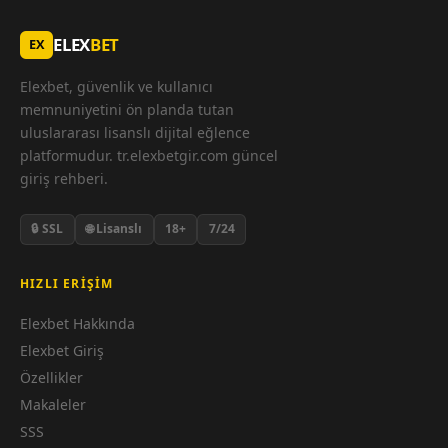
ELEX
BET
EX
Elexbet, güvenlik ve kullanıcı
memnuniyetini ön planda tutan
uluslararası lisanslı dijital eğlence
platformudur. tr.elexbetgir.com güncel
giriş rehberi.
🔒 SSL
🌐 Lisanslı
18+
7/24
HIZLI ERIŞIM
Elexbet Hakkında
Elexbet Giriş
Özellikler
Makaleler
SSS