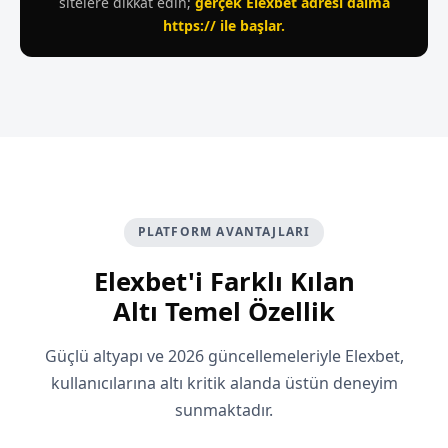
sitelere dikkat edin;
gerçek Elexbet adresi daima
https:// ile başlar.
PLATFORM AVANTAJLARI
Elexbet'i Farklı Kılan
Altı Temel Özellik
Güçlü altyapı ve 2026 güncellemeleriyle Elexbet,
kullanıcılarına altı kritik alanda üstün deneyim
sunmaktadır.