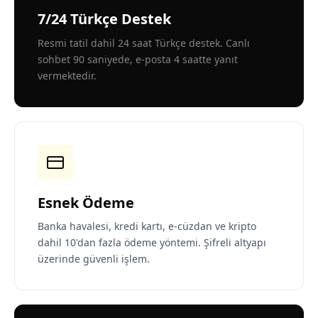
7/24 Türkçe Destek
Resmi tatil dahil 24 saat Türkçe destek. Canlı
sohbet 90 saniyede, e-posta 4 saatte yanıt
vermektedir.
Esnek Ödeme
Banka havalesi, kredi kartı, e-cüzdan ve kripto
dahil 10'dan fazla ödeme yöntemi. Şifreli altyapı
üzerinde güvenli işlem.