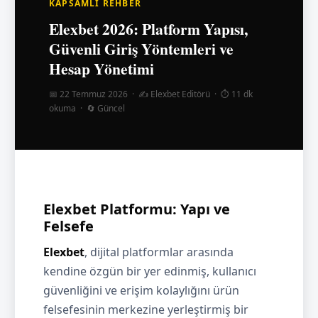
KAPSAMLI REHBER
Elexbet 2026: Platform Yapısı,
Güvenli Giriş Yöntemleri ve
Hesap Yönetimi
📅 22 Temmuz 2026 · ✍ Elexbet Editörü · ⏱ 11 dk
okuma · 🔄 Güncel
Elexbet Platformu: Yapı ve
Felsefe
Elexbet
, dijital platformlar arasında
kendine özgün bir yer edinmiş, kullanıcı
güvenliğini ve erişim kolaylığını ürün
felsefesinin merkezine yerleştirmiş bir