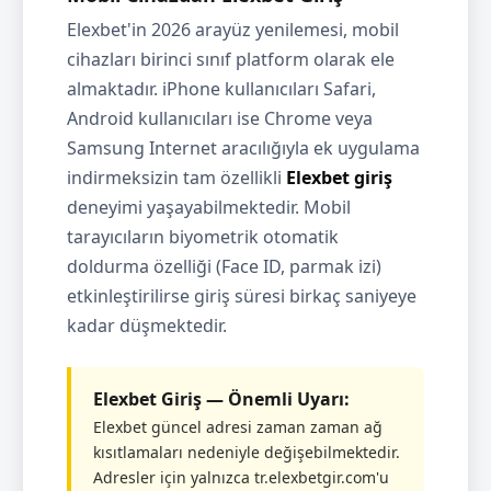
Elexbet'in 2026 arayüz yenilemesi, mobil
cihazları birinci sınıf platform olarak ele
almaktadır. iPhone kullanıcıları Safari,
Android kullanıcıları ise Chrome veya
Samsung Internet aracılığıyla ek uygulama
indirmeksizin tam özellikli
Elexbet giriş
deneyimi yaşayabilmektedir. Mobil
tarayıcıların biyometrik otomatik
doldurma özelliği (Face ID, parmak izi)
etkinleştirilirse giriş süresi birkaç saniyeye
kadar düşmektedir.
Elexbet Giriş — Önemli Uyarı:
Elexbet güncel adresi zaman zaman ağ
kısıtlamaları nedeniyle değişebilmektedir.
Adresler için yalnızca tr.elexbetgir.com'u