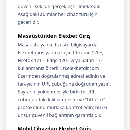
güvenli şekilde gerçekleştirilmektedir.
Aşağıdaki adımlar her cihaz türü için
geçerlidir.
Masaüstünden Elexbet Giriş
Masaüstü ya da dizüstü bilgisayarda
Elexbet giriş yapmak için Chrome 120+,
Firefox 121+, Edge 120+ veya Safari 17+
kullanmanız önerilir. tr.elexbetgir.com
üzerinden doğrulanmış adresi edinin ve
tarayıcının URL çubuğuna doğrudan yazın.
Sayfanın yüklenmesiyle birlikte URL
çubuğundaki kilit simgesini ve "https://"
protokolünü mutlaka kontrol edin; bu iki
unsur güvenli bağlantının garantisidir.
Mobil Cihazdan Elexbet Giriş