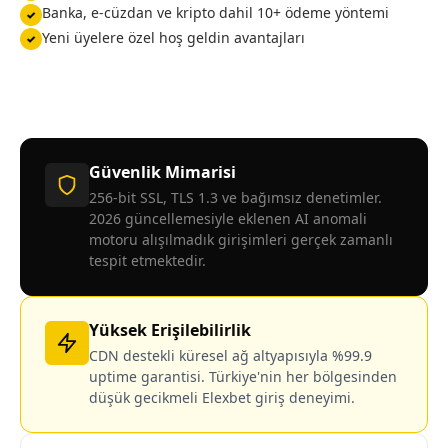
Banka, e-cüzdan ve kripto dahil 10+ ödeme yöntemi
✓
Yeni üyelere özel hoş geldin avantajları
✓
Güvenlik Mimarisi
256-bit SSL, TLS 1.3 ve bağımsız denetimler.
2026 güncellemesiyle eklenen AI anomali
motoru alışılmadık girişimleri gerçek zamanlı
tespit etmektedir.
Yüksek Erişilebilirlik
CDN destekli küresel ağ altyapısıyla %99.9
uptime garantisi. Türkiye'nin her bölgesinden
düşük gecikmeli Elexbet giriş deneyimi.