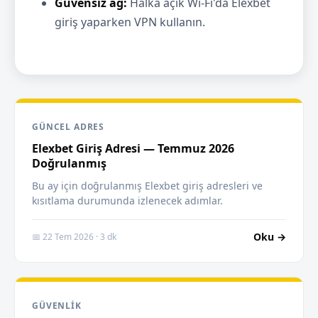
Güvensiz ağ:
Halka açık Wi-Fi'da Elexbet
giriş yaparken VPN kullanın.
GÜNCEL ADRES
Elexbet Giriş Adresi — Temmuz 2026
Doğrulanmış
Bu ay için doğrulanmış Elexbet giriş adresleri ve
kısıtlama durumunda izlenecek adımlar.
Oku →
📅 22 Tem 2026 · 3 dk
GÜVENLIK