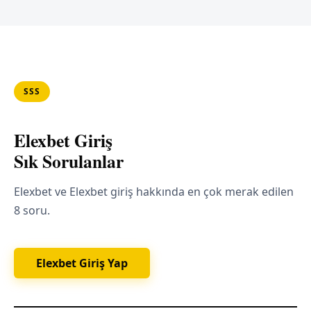
SSS
Elexbet Giriş
Sık Sorulanlar
Elexbet ve Elexbet giriş hakkında en çok merak edilen
8 soru.
Elexbet Giriş Yap