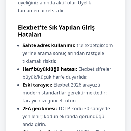
üyeliğiniz anında aktif olur. Üyelik
tamamen ücretsizdir.
Elexbet'te Sık Yapılan Giriş
Hataları
Sahte adres kullanımı:
tr.elexbetgir.com
yerine arama sonuçlarından rastgele
tıklamak risktir.
Harf büyüklüğü hatası:
Elexbet şifreleri
büyük/küçük harfe duyarlıdır.
Eski tarayıcı:
Elexbet 2026 arayüzü
modern standartlar gerektirmektedir;
tarayıcınızı güncel tutun.
2FA gecikmesi:
TOTP kodu 30 saniyede
yenilenir; kodun ekranda göründüğü
anda girin.