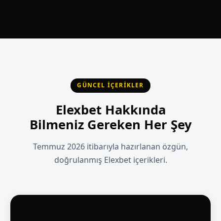
GÜNCEL İÇERIKLER
Elexbet Hakkında
Bilmeniz Gereken Her Şey
Temmuz 2026 itibarıyla hazırlanan özgün,
doğrulanmış Elexbet içerikleri.