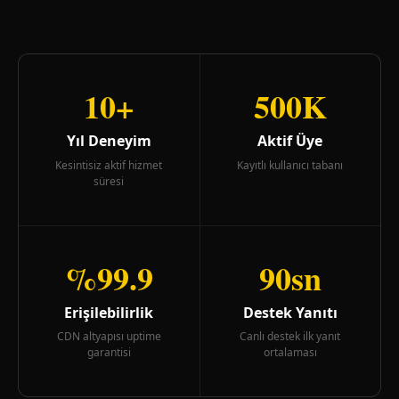
10+
500K
Yıl Deneyim
Aktif Üye
Kesintisiz aktif hizmet
Kayıtlı kullanıcı tabanı
süresi
%99.9
90sn
Erişilebilirlik
Destek Yanıtı
CDN altyapısı uptime
Canlı destek ilk yanıt
garantisi
ortalaması