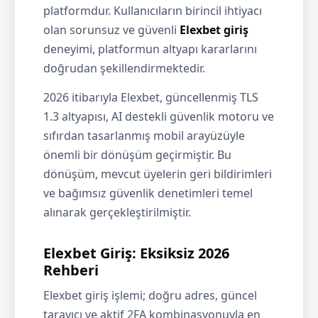
platformdur. Kullanıcıların birincil ihtiyacı
olan sorunsuz ve güvenli
Elexbet giriş
deneyimi, platformun altyapı kararlarını
doğrudan şekillendirmektedir.
2026 itibarıyla Elexbet, güncellenmiş TLS
1.3 altyapısı, AI destekli güvenlik motoru ve
sıfırdan tasarlanmış mobil arayüzüyle
önemli bir dönüşüm geçirmiştir. Bu
dönüşüm, mevcut üyelerin geri bildirimleri
ve bağımsız güvenlik denetimleri temel
alınarak gerçekleştirilmiştir.
Elexbet Giriş: Eksiksiz 2026
Rehberi
Elexbet giriş işlemi; doğru adres, güncel
tarayıcı ve aktif 2FA kombinasyonuyla en