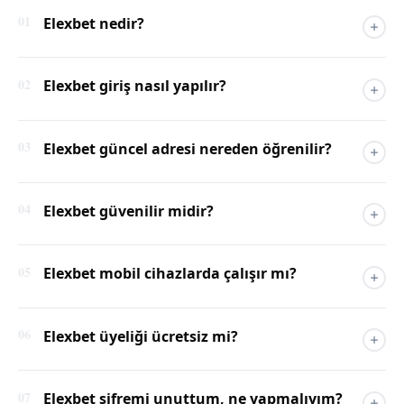
01
Elexbet nedir?
Elexbet, uluslararası lisans kapsamında faaliyet
02
Elexbet giriş nasıl yapılır?
gösteren, Türk kullanıcılara tam Türkçe arayüz ve 7/24
destek sunan dijital eğlence ve interaktif içerik
platformudur. Güvenlik odaklı altyapısı ve kesintisiz
tr.elexbetgir.com üzerinden doğrulanmış güncel
03
Elexbet güncel adresi nereden öğrenilir?
erişim altyapısıyla kullanıcı memnuniyetini öncelikli
Elexbet giriş adresini edinin. Adresi tarayıcınıza
hedef olarak benimseyen Elexbet, yıllar içinde güçlü
doğrudan yazın; URL'de kilit simgesi ve "https://"
bir üye tabanı oluşturmuştur.
olduğunu doğrulayın. Kullanıcı adı ve şifrenizi giriş
Elexbet güncel giriş adresi için tr.elexbetgir.com
04
Elexbet güvenilir midir?
formuna girin, Giriş butonuna tıklayın. 2FA aktifse
sayfasını düzenli olarak takip edin. Adres değişiklikleri
SMS ya da authenticator kodunuzu da girerek işlemi
anlık olarak güncellenmektedir. Arama motorlarından
tamamlayın.
ulaşılan sonuçlar her zaman resmi adres
Evet. Elexbet, uluslararası lisans çerçevesinde faaliyet
05
Elexbet mobil cihazlarda çalışır mı?
olmayabileceğinden, doğrulama için bu sayfayı
göstermekte olup bağımsız güvenlik denetimlerinden
kullanın ve adresi tarayıcınızda yer imi olarak
geçmektedir. 256-bit SSL şifreleme, TLS 1.3 protokolü
kaydedin.
ve yapay zeka destekli anomali tespiti, platformun
Evet. Elexbet'in 2026'da yenilenen duyarlı (responsive)
06
Elexbet üyeliği ücretsiz mi?
güvenlik standartlarını yüksek tutmaktadır.
arayüzü iOS ve Android'in tüm güncel sürümlerinde
sorunsuz çalışmaktadır. Ek uygulama indirmeye gerek
kalmadan mobil tarayıcıdan Elexbet giriş yapabilir,
Evet, Elexbet üyeliği tamamen ücretsizdir. Güncel
07
Elexbet şifremi unuttum, ne yapmalıyım?