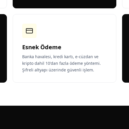
Esnek Ödeme
Banka havalesi, kredi kartı, e-cüzdan ve
kripto dahil 10'dan fazla ödeme yöntemi.
Şifreli altyapı üzerinde güvenli işlem.