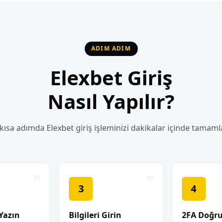
ADIM ADIM
Elexbet Giriş
Nasıl Yapılır?
kısa adımda Elexbet giriş işleminizi dakikalar içinde tamaml
3
4
 Yazın
Bilgileri Girin
2FA Doğru