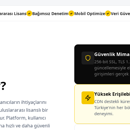
ararası Lisans
Bağımsız Denetim
Mobil Optimize
Veri Güve
✓
✓
✓
Güvenlik Mimar
256-bit SSL, TLS 1
güncellemesiyle e
girişimleri gerçek
?
Yüksek Erişilebi
CDN destekli küres
anıcıların ihtiyaçlarını
Türkiye'nin her bö
uslararası lisanslı bir
deneyimi.
ur. Platform, kullanıcı
a hızlı ve daha güvenli