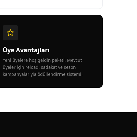
Üye Avantajları
Yeni üyelere hoş geldin paketi. Mevcut
üyeler için reload, sadakat ve sezon
kampanyalarıyla ödüllendirme sistemi.