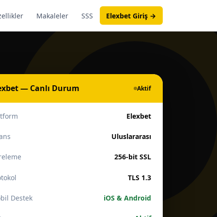
ellikler
Makaleler
SSS
Elexbet Giriş →
exbet — Canlı Durum
Aktif
atform
Elexbet
sans
Uluslararası
freleme
256-bit SSL
otokol
TLS 1.3
bil Destek
iOS & Android