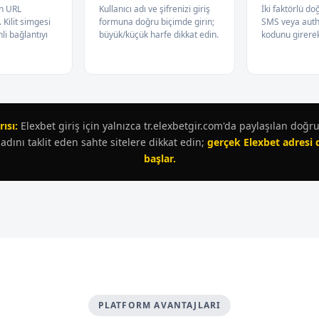
n URL
Kullanıcı adı ve şifrenizi giriş
İki faktörlü d
Kilit simgesi
formuna doğru biçimde girin;
SMS veya auth
nli bağlantıyı
büyük/küçük harfe dikkat edin.
kodunu girere
ısı:
Elexbet giriş için yalnızca tr.elexbetgir.com'da paylaşılan doğr
 adını taklit eden sahte sitelere dikkat edin;
gerçek Elexbet adresi d
başlar.
PLATFORM AVANTAJLARI