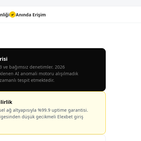
nliği
Anında Erişim
✓
isi
.3 ve bağımsız denetimler. 2026
klenen AI anomali motoru alışılmadık
 zamanlı tespit etmektedir.
lirlik
el ağ altyapısıyla %99.9 uptime garantisi.
lgesinden düşük gecikmeli Elexbet giriş