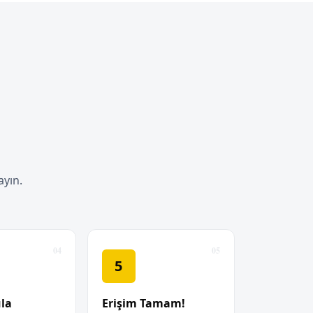
ayın.
5
la
Erişim Tamam!