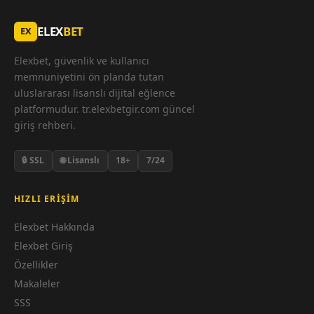
ELEX
BET
EX
Elexbet, güvenlik ve kullanıcı
memnuniyetini ön planda tutan
uluslararası lisanslı dijital eğlence
platformudur. tr.elexbetgir.com güncel
giriş rehberi.
🔒 SSL
🌐 Lisanslı
18+
7/24
HIZLI ERIŞIM
Elexbet Hakkında
Elexbet Giriş
Özellikler
Makaleler
SSS