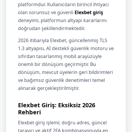
platformdur. Kullanıcıların birincil ihtiyacı
olan sorunsuz ve güvenli
Elexbet giriş
deneyimi, platformun altyapı kararlarını
doğrudan şekillendirmektedir.
2026 itibarıyla Elexbet, güncellenmiş TLS
1.3 altyapısı, AI destekli güvenlik motoru ve
sıfırdan tasarlanmış mobil arayüzüyle
önemli bir dönüşüm geçirmiştir. Bu
dönüşüm, mevcut üyelerin geri bildirimleri
ve bağımsız güvenlik denetimleri temel
alınarak gerçekleştirilmiştir.
Elexbet Giriş: Eksiksiz 2026
Rehberi
Elexbet giriş işlemi; doğru adres, güncel
tarayıcı ve aktif 2FA kombinasyonuyla en