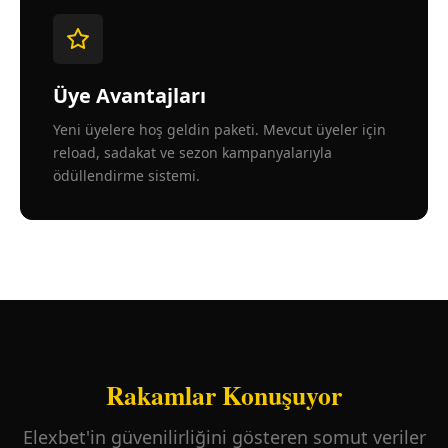
Üye Avantajları
Yeni üyelere hoş geldin paketi. Mevcut üyeler için
reload, sadakat ve sezon kampanyalarıyla
ödüllendirme sistemi.
Rakamlar Konuşuyor
Elexbet'in güvenilirliğini gösteren somut veriler