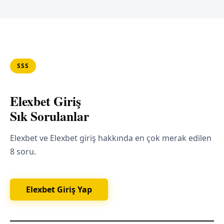
SSS
Elexbet Giriş
Sık Sorulanlar
Elexbet ve Elexbet giriş hakkında en çok merak edilen
8 soru.
Elexbet Giriş Yap