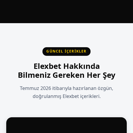
GÜNCEL İÇERIKLER
Elexbet Hakkında
Bilmeniz Gereken Her Şey
Temmuz 2026 itibarıyla hazırlanan özgün,
doğrulanmış Elexbet içerikleri.