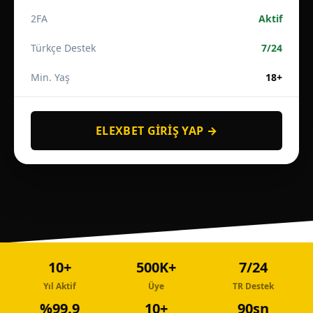
2FA
Aktif
Türkçe Destek
7/24
Min. Yaş
18+
ELEXBET GİRİŞ YAP →
10+
500K+
7/24
Yıl Aktif
Üye
TR Destek
%99.9
10+
90sn