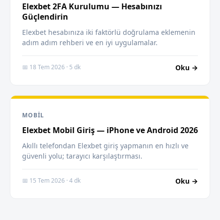
Elexbet 2FA Kurulumu — Hesabınızı
Güçlendirin
Elexbet hesabınıza iki faktörlü doğrulama eklemenin
adım adım rehberi ve en iyi uygulamalar.
Oku →
📅 18 Tem 2026 · 5 dk
MOBIL
Elexbet Mobil Giriş — iPhone ve Android 2026
Akıllı telefondan Elexbet giriş yapmanın en hızlı ve
güvenli yolu; tarayıcı karşılaştırması.
Oku →
📅 15 Tem 2026 · 4 dk