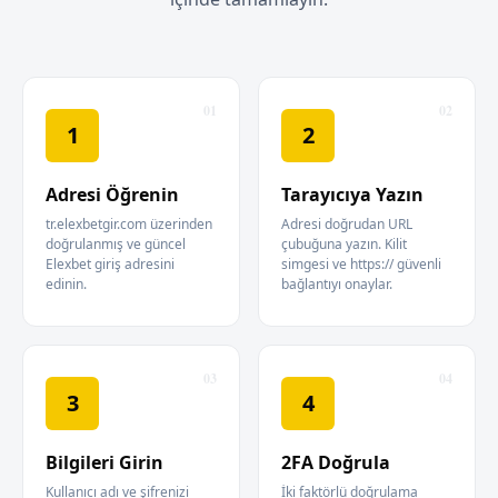
1
2
Adresi Öğrenin
Tarayıcıya Yazın
tr.elexbetgir.com üzerinden
Adresi doğrudan URL
doğrulanmış ve güncel
çubuğuna yazın. Kilit
Elexbet giriş adresini
simgesi ve https:// güvenli
edinin.
bağlantıyı onaylar.
3
4
Bilgileri Girin
2FA Doğrula
Kullanıcı adı ve şifrenizi
İki faktörlü doğrulama