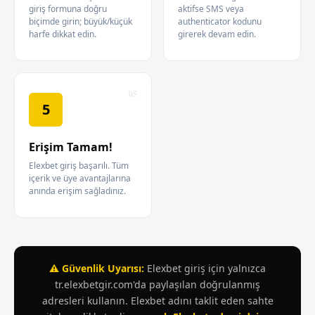
giriş formuna doğru
aktifse SMS veya
biçimde girin; büyük/küçük
authenticator kodunu
harfe dikkat edin.
girerek devam edin.
5
Erişim Tamam!
Elexbet giriş başarılı. Tüm
içerik ve üye avantajlarına
anında erişim sağladınız.
⚠ Güvenlik Uyarısı:
Elexbet giriş için yalnızca
tr.elexbetgir.com'da paylaşılan doğrulanmış
adresleri kullanın. Elexbet adını taklit eden sahte