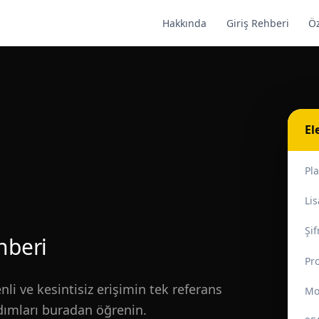
Hakkında
Giriş Rehberi
Öz
El
Pl
Li
Şi
hberi
Pr
i ve kesintisiz erişimin tek referans
Mo
adımları buradan öğrenin.