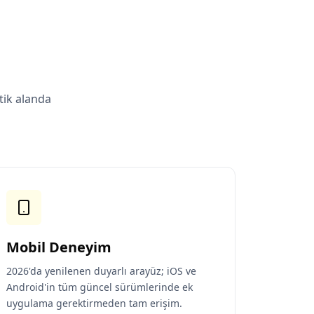
itik alanda
Mobil Deneyim
2026'da yenilenen duyarlı arayüz; iOS ve
Android'in tüm güncel sürümlerinde ek
uygulama gerektirmeden tam erişim.