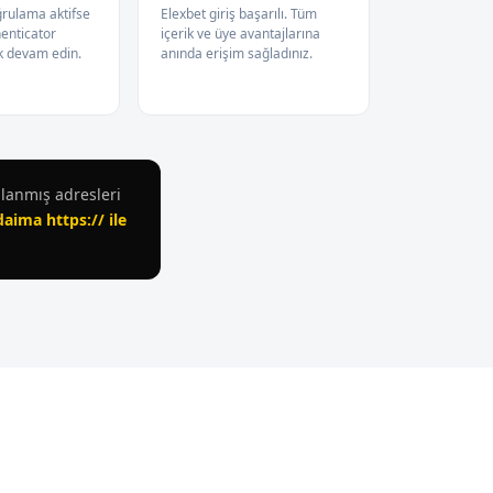
oğrulama aktifse
Elexbet giriş başarılı. Tüm
enticator
içerik ve üye avantajlarına
k devam edin.
anında erişim sağladınız.
ulanmış adresleri
aima https:// ile