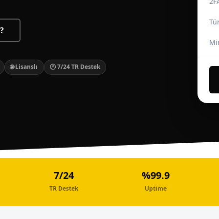
2F
Tü
?
Mi
🌐 Lisanslı
🕐 7/24 TR Destek
7/24
%99.9
TR Destek
Uptime