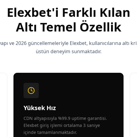
Elexbet'i Farklı Kılan
Altı Temel Özellik
apı ve 2026 güncellemeleriyle Elexbet, kullanıcılarına altı kr
üstün deneyim sunmaktadır.
Yüksek Hız
CDN altyapısıyla %99.9 uptime garantisi.
Elexbet giriş işlemi ortalama 3 saniye
içinde tamamlanmaktadır.