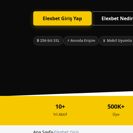
Elexbet Giriş Yap
Elexbet Nedir
🔒 256-bit SSL
⚡ Anında Erişim
📱 Mobil Uyumlu
10+
500K+
Yıl Aktif
Üye
Ana Sayfa
›
Elexbet Giriş