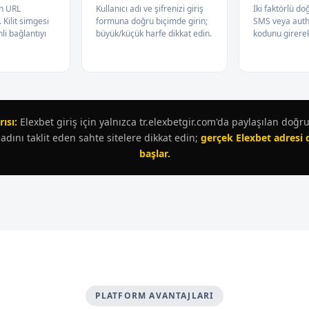
n URL
Kullanıcı adı ve şifrenizi giriş
İki faktörlü d
Kilit simgesi
formuna doğru biçimde girin;
SMS veya auth
nli bağlantıyı
büyük/küçük harfe dikkat edin.
kodunu girere
ısı:
Elexbet giriş için yalnızca tr.elexbetgir.com'da paylaşılan doğr
 adını taklit eden sahte sitelere dikkat edin;
gerçek Elexbet adresi d
başlar.
PLATFORM AVANTAJLARI