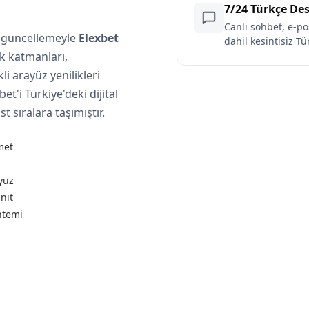
7/24 Türkçe De
Canlı sohbet, e-p
k güncellemeyle
Elexbet
dahil kesintisiz T
ik katmanları,
li arayüz yenilikleri
et'i Türkiye'deki dijital
t sıralara taşımıştır.
met
yüz
nıt
ntemi