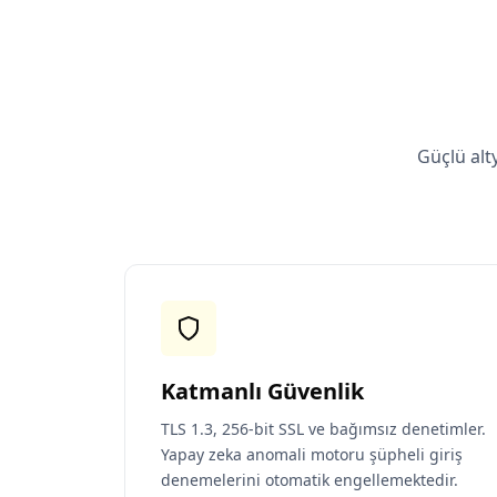
Güçlü alty
Katmanlı Güvenlik
TLS 1.3, 256-bit SSL ve bağımsız denetimler.
Yapay zeka anomali motoru şüpheli giriş
denemelerini otomatik engellemektedir.