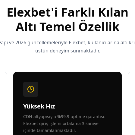
Elexbet'i Farklı Kılan
Altı Temel Özellik
apı ve 2026 güncellemeleriyle Elexbet, kullanıcılarına altı kr
üstün deneyim sunmaktadır.
Yüksek Hız
CDN altyapısıyla %99.9 uptime garantisi.
Elexbet giriş işlemi ortalama 3 saniye
içinde tamamlanmaktadır.