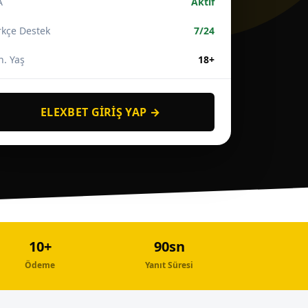
A
Aktif
rkçe Destek
7/24
n. Yaş
18+
ELEXBET GİRİŞ YAP →
10+
90sn
Ödeme
Yanıt Süresi