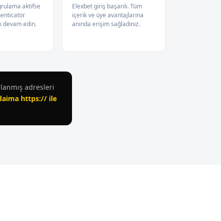
oğrulama aktifse
Elexbet giriş başarılı. Tüm
enticator
içerik ve üye avantajlarına
k devam edin.
anında erişim sağladınız.
ulanmış adresleri
aima https:// ile