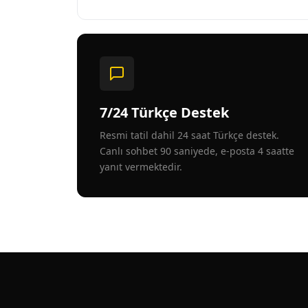
7/24 Türkçe Destek
Resmi tatil dahil 24 saat Türkçe destek.
Canlı sohbet 90 saniyede, e-posta 4 saatte
yanıt vermektedir.