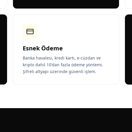
Esnek Ödeme
Banka havalesi, kredi kartı, e-cüzdan ve
kripto dahil 10'dan fazla ödeme yöntemi.
Şifreli altyapı üzerinde güvenli işlem.