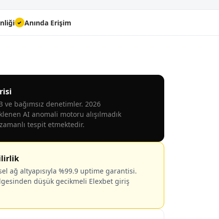
nliği
Anında Erişim
✓
isi
.3 ve bağımsız denetimler. 2026
klenen AI anomali motoru alışılmadık
 zamanlı tespit etmektedir.
lirlik
el ağ altyapısıyla %99.9 uptime garantisi.
lgesinden düşük gecikmeli Elexbet giriş