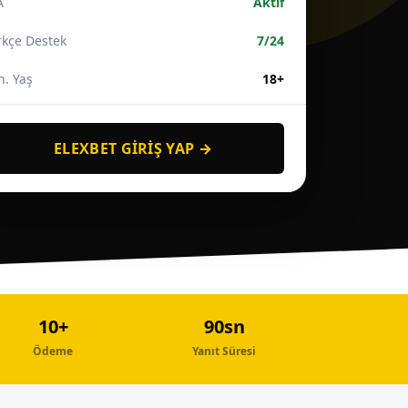
A
Aktif
rkçe Destek
7/24
n. Yaş
18+
ELEXBET GİRİŞ YAP →
10+
90sn
Ödeme
Yanıt Süresi