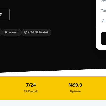
2F
Tü
?
Mi
🌐 Lisanslı
🕐 7/24 TR Destek
7/24
%99.9
TR Destek
Uptime