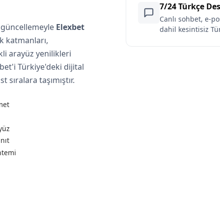
7/24 Türkçe De
Canlı sohbet, e-p
k güncellemeyle
Elexbet
dahil kesintisiz T
ik katmanları,
li arayüz yenilikleri
et'i Türkiye'deki dijital
t sıralara taşımıştır.
met
yüz
nıt
ntemi