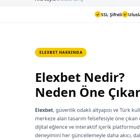
SSL Şifreli
Ulusl
✓
✓
ELEXBET HAKKINDA
Elexbet Nedir?
Neden Öne Çıkar
Elexbet
, güvenlik odaklı altyapısı ve Türk kull
merkeze alan tasarım felsefesiyle öne çıkan ul
dijital eğlence ve interaktif içerik platformud
deneyimini her güncellemeyle daha akıcı, dah