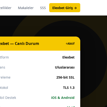
ellikler
Makaleler
SSS
Elexbet Giriş →
exbet — Canlı Durum
Aktif
atform
Elexbet
sans
Uluslararası
freleme
256-bit SSL
otokol
TLS 1.3
bil Destek
iOS & Android