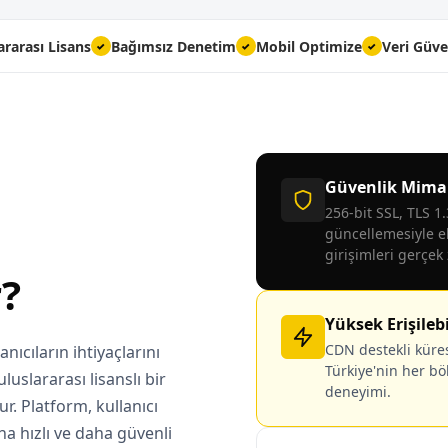
ararası Lisans
Bağımsız Denetim
Mobil Optimize
Veri Güve
✓
✓
✓
Güvenlik Mimar
256-bit SSL, TLS 1
güncellemesiyle e
girişimleri gerçek
?
Yüksek Erişilebi
CDN destekli küres
anıcıların ihtiyaçlarını
Türkiye'nin her bö
uslararası lisanslı bir
deneyimi.
ur. Platform, kullanıcı
a hızlı ve daha güvenli