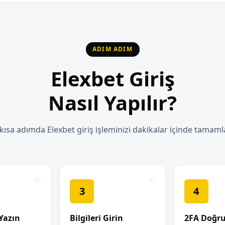
ADIM ADIM
Elexbet Giriş
Nasıl Yapılır?
kısa adımda Elexbet giriş işleminizi dakikalar içinde tamaml
3
4
 Yazın
Bilgileri Girin
2FA Doğru