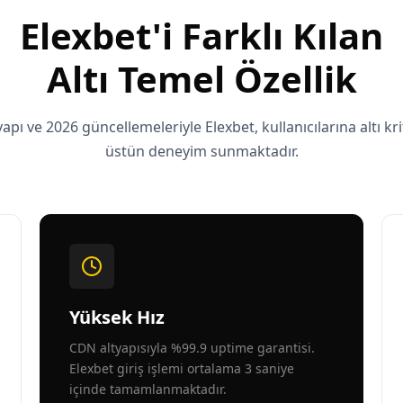
Elexbet'i Farklı Kılan
Altı Temel Özellik
apı ve 2026 güncellemeleriyle Elexbet, kullanıcılarına altı kr
üstün deneyim sunmaktadır.
Yüksek Hız
CDN altyapısıyla %99.9 uptime garantisi.
Elexbet giriş işlemi ortalama 3 saniye
içinde tamamlanmaktadır.