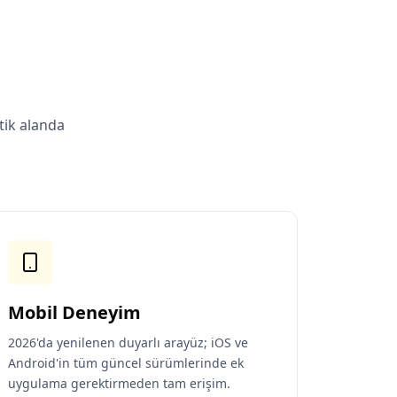
itik alanda
Mobil Deneyim
2026'da yenilenen duyarlı arayüz; iOS ve
Android'in tüm güncel sürümlerinde ek
uygulama gerektirmeden tam erişim.