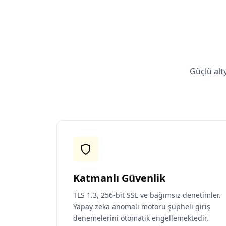
Güçlü alty
Katmanlı Güvenlik
TLS 1.3, 256-bit SSL ve bağımsız denetimler.
Yapay zeka anomali motoru şüpheli giriş
denemelerini otomatik engellemektedir.