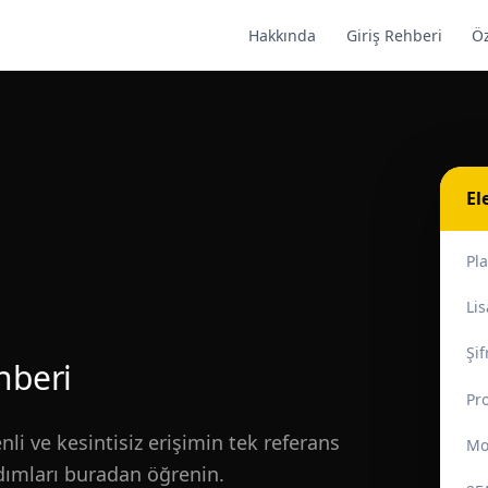
Hakkında
Giriş Rehberi
Öz
El
Pl
Li
Şi
hberi
Pr
i ve kesintisiz erişimin tek referans
Mo
adımları buradan öğrenin.