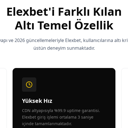
Elexbet'i Farklı Kılan
Altı Temel Özellik
apı ve 2026 güncellemeleriyle Elexbet, kullanıcılarına altı kr
üstün deneyim sunmaktadır.
Yüksek Hız
CDN altyapısıyla %99.9 uptime garantisi.
Elexbet giriş işlemi ortalama 3 saniye
içinde tamamlanmaktadır.