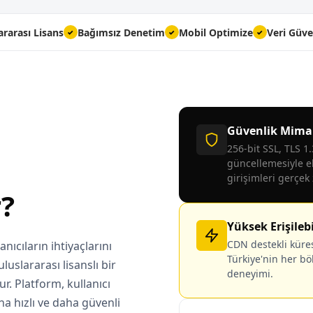
ararası Lisans
Bağımsız Denetim
Mobil Optimize
Veri Güve
✓
✓
✓
Güvenlik Mimar
256-bit SSL, TLS 1
güncellemesiyle e
girişimleri gerçek
?
Yüksek Erişilebi
CDN destekli küres
anıcıların ihtiyaçlarını
Türkiye'nin her bö
uslararası lisanslı bir
deneyimi.
ur. Platform, kullanıcı
a hızlı ve daha güvenli