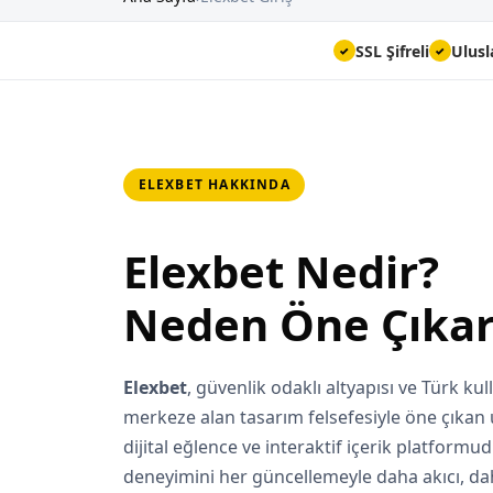
SSL Şifreli
Ulusl
✓
✓
ELEXBET HAKKINDA
Elexbet Nedir?
Neden Öne Çıkar
Elexbet
, güvenlik odaklı altyapısı ve Türk kull
merkeze alan tasarım felsefesiyle öne çıkan ul
dijital eğlence ve interaktif içerik platformud
deneyimini her güncellemeyle daha akıcı, dah