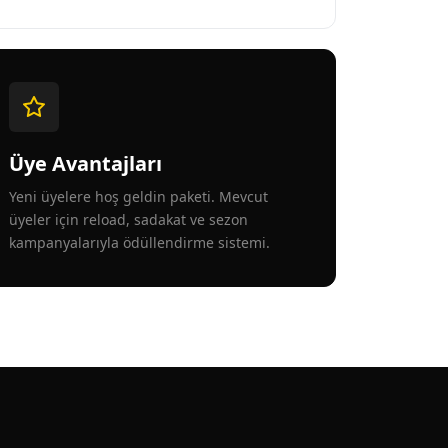
Üye Avantajları
Yeni üyelere hoş geldin paketi. Mevcut
üyeler için reload, sadakat ve sezon
kampanyalarıyla ödüllendirme sistemi.