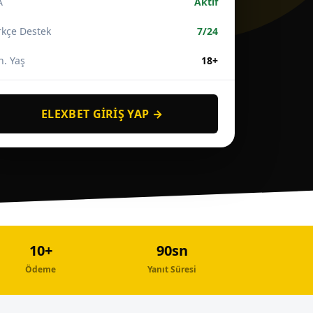
A
Aktif
rkçe Destek
7/24
n. Yaş
18+
ELEXBET GİRİŞ YAP →
10+
90sn
Ödeme
Yanıt Süresi