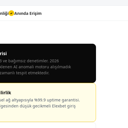
nliği
Anında Erişim
✓
isi
.3 ve bağımsız denetimler. 2026
klenen AI anomali motoru alışılmadık
 zamanlı tespit etmektedir.
lirlik
el ağ altyapısıyla %99.9 uptime garantisi.
lgesinden düşük gecikmeli Elexbet giriş