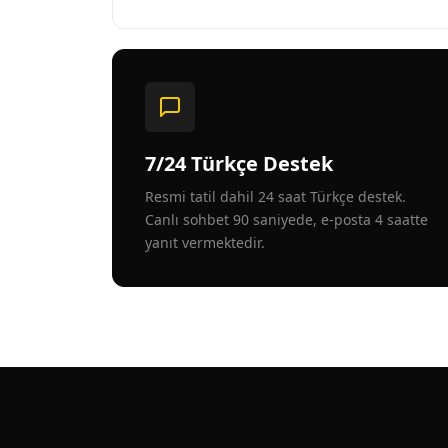
7/24 Türkçe Destek
Resmi tatil dahil 24 saat Türkçe destek.
Canlı sohbet 90 saniyede, e-posta 4 saatte
yanıt vermektedir.