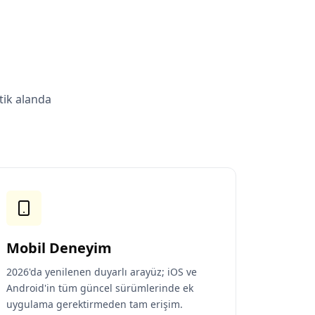
itik alanda
Mobil Deneyim
2026'da yenilenen duyarlı arayüz; iOS ve
Android'in tüm güncel sürümlerinde ek
uygulama gerektirmeden tam erişim.