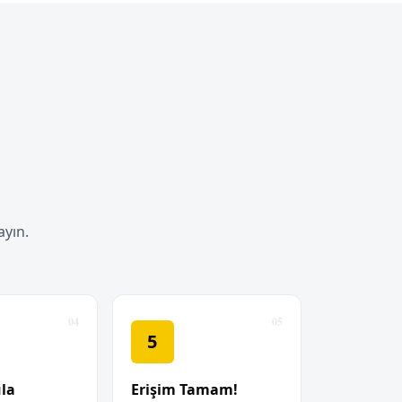
ayın.
5
la
Erişim Tamam!