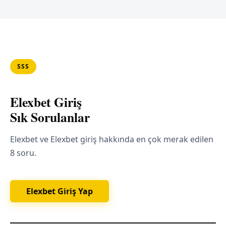
SSS
Elexbet Giriş
Sık Sorulanlar
Elexbet ve Elexbet giriş hakkında en çok merak edilen
8 soru.
Elexbet Giriş Yap