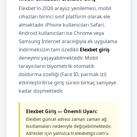
Elexbet'in 2026 arayüz yenilemesi, mobil
cihazları birinci sınıf platform olarak ele
almaktadır. iPhone kullanıcıları Safari,
Android kullanıcıları ise Chrome veya
Samsung Internet aracılığıyla ek uygulama
indirmeksizin tam özellikli
Elexbet giriş
deneyimi yaşayabilmektedir. Mobil
tarayıcıların biyometrik otomatik
doldurma özelliği (Face ID, parmak izi)
etkinleştirilirse giriş süresi birkaç saniyeye
kadar düşmektedir.
Elexbet Giriş — Önemli Uyarı:
Elexbet güncel adresi zaman zaman ağ
kısıtlamaları nedeniyle değişebilmektedir.
Adresler için yalnızca tr.elexbetgir.com'u