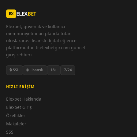
ELEX
BET
EX
Elexbet, güvenlik ve kullanıcı
memnuniyetini ön planda tutan
uluslararası lisanslı dijital eğlence
platformudur. tr.elexbetgir.com güncel
giriş rehberi.
🔒 SSL
🌐 Lisanslı
18+
7/24
HIZLI ERIŞIM
Elexbet Hakkında
Elexbet Giriş
Özellikler
Makaleler
SSS