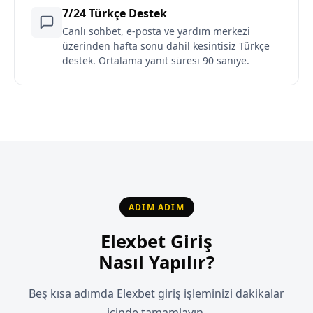
7/24 Türkçe Destek
Canlı sohbet, e-posta ve yardım merkezi
üzerinden hafta sonu dahil kesintisiz Türkçe
destek. Ortalama yanıt süresi 90 saniye.
ADIM ADIM
Elexbet Giriş
Nasıl Yapılır?
Beş kısa adımda Elexbet giriş işleminizi dakikalar
içinde tamamlayın.