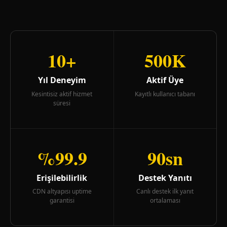
10+
500K
Yıl Deneyim
Aktif Üye
Kesintisiz aktif hizmet
Kayıtlı kullanıcı tabanı
süresi
%99.9
90sn
Erişilebilirlik
Destek Yanıtı
CDN altyapısı uptime
Canlı destek ilk yanıt
garantisi
ortalaması