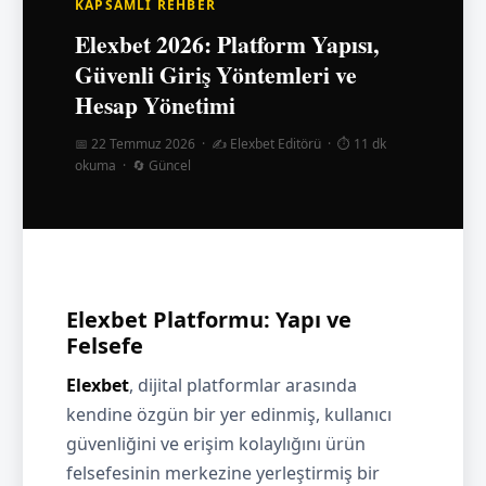
KAPSAMLI REHBER
Elexbet 2026: Platform Yapısı,
Güvenli Giriş Yöntemleri ve
Hesap Yönetimi
📅 22 Temmuz 2026 · ✍ Elexbet Editörü · ⏱ 11 dk
okuma · 🔄 Güncel
Elexbet Platformu: Yapı ve
Felsefe
Elexbet
, dijital platformlar arasında
kendine özgün bir yer edinmiş, kullanıcı
güvenliğini ve erişim kolaylığını ürün
felsefesinin merkezine yerleştirmiş bir