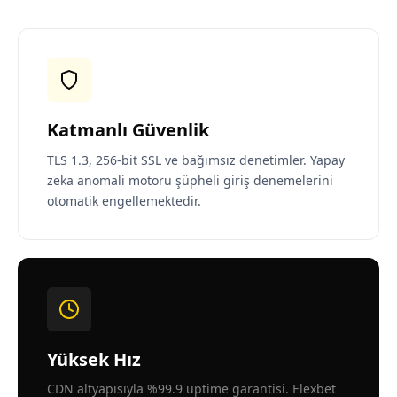
Katmanlı Güvenlik
TLS 1.3, 256-bit SSL ve bağımsız denetimler. Yapay
zeka anomali motoru şüpheli giriş denemelerini
otomatik engellemektedir.
Yüksek Hız
CDN altyapısıyla %99.9 uptime garantisi. Elexbet