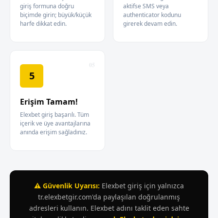
giriş formuna doğru
aktifse SMS veya
biçimde girin; büyük/küçük
authenticator kodunu
harfe dikkat edin.
girerek devam edin.
5
Erişim Tamam!
Elexbet giriş başarılı. Tüm
içerik ve üye avantajlarına
anında erişim sağladınız.
⚠ Güvenlik Uyarısı:
Elexbet giriş için yalnızca
tr.elexbetgir.com'da paylaşılan doğrulanmış
adresleri kullanın. Elexbet adını taklit eden sahte