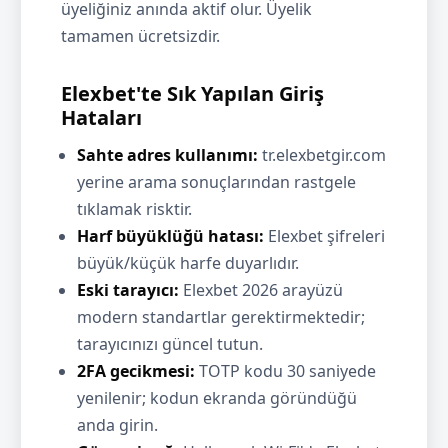
üyeliğiniz anında aktif olur. Üyelik
tamamen ücretsizdir.
Elexbet'te Sık Yapılan Giriş
Hataları
Sahte adres kullanımı:
tr.elexbetgir.com
yerine arama sonuçlarından rastgele
tıklamak risktir.
Harf büyüklüğü hatası:
Elexbet şifreleri
büyük/küçük harfe duyarlıdır.
Eski tarayıcı:
Elexbet 2026 arayüzü
modern standartlar gerektirmektedir;
tarayıcınızı güncel tutun.
2FA gecikmesi:
TOTP kodu 30 saniyede
yenilenir; kodun ekranda göründüğü
anda girin.