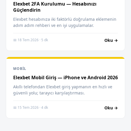
Elexbet 2FA Kurulumu — Hesabınızı
Güçlendirin
Elexbet hesabınıza iki faktörlü doğrulama eklemenin
adım adım rehberi ve en iyi uygulamalar.
Oku →
📅 18 Tem 2026 · 5 dk
MOBIL
Elexbet Mobil Giriş — iPhone ve Android 2026
Akıllı telefondan Elexbet giriş yapmanın en hızlı ve
güvenli yolu; tarayıcı karşılaştırması.
Oku →
📅 15 Tem 2026 · 4 dk