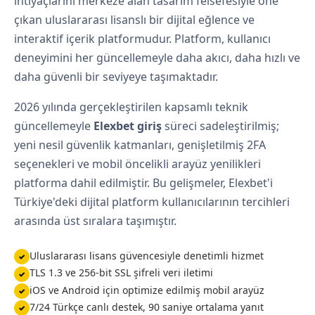
ihtiyaçlarını merkeze alan tasarım felsefesiyle öne
çıkan uluslararası lisanslı bir dijital eğlence ve
interaktif içerik platformudur. Platform, kullanıcı
deneyimini her güncellemeyle daha akıcı, daha hızlı ve
daha güvenli bir seviyeye taşımaktadır.
2026 yılında gerçekleştirilen kapsamlı teknik
güncellemeyle
Elexbet giriş
süreci sadeleştirilmiş;
yeni nesil güvenlik katmanları, genişletilmiş 2FA
seçenekleri ve mobil öncelikli arayüz yenilikleri
platforma dahil edilmiştir. Bu gelişmeler, Elexbet'i
Türkiye'deki dijital platform kullanıcılarının tercihleri
arasında üst sıralara taşımıştır.
Uluslararası lisans güvencesiyle denetimli hizmet
✓
TLS 1.3 ve 256-bit SSL şifreli veri iletimi
✓
iOS ve Android için optimize edilmiş mobil arayüz
✓
7/24 Türkçe canlı destek, 90 saniye ortalama yanıt
✓