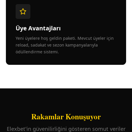
Üye Avantajları
Yeni üyelere hoş geldin paketi. Mevcut üyeler için
reload, sadakat ve sezon kampanyalarıyla
ödüllendirme sistemi.
Rakamlar Konuşuyor
Elexbet'in güvenilirliğini gösteren somut veriler