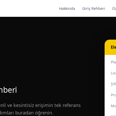
Hakkında
Giriş Rehberi
Öz
El
Pl
Li
Şi
hberi
Pr
i ve kesintisiz erişimin tek referans
Mo
adımları buradan öğrenin.