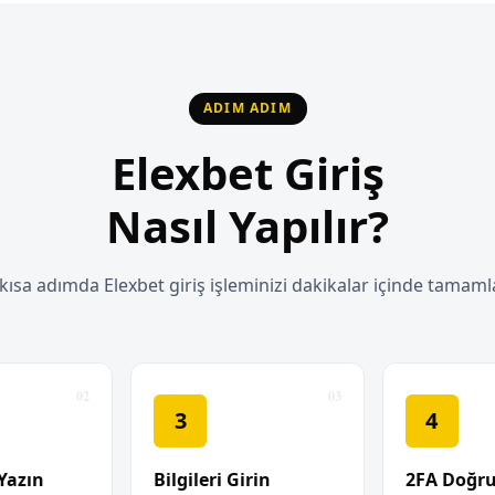
ADIM ADIM
Elexbet Giriş
Nasıl Yapılır?
kısa adımda Elexbet giriş işleminizi dakikalar içinde tamaml
3
4
 Yazın
Bilgileri Girin
2FA Doğru