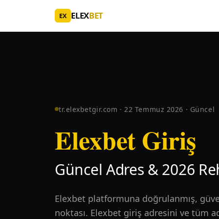
ELEX
BET
EX
tr.elexbetgir.com · 22 Temmuz 2026 · Güncel
Elexbet Giriş
Güncel Adres & 2026 Re
Elexbet platformuna doğrulanmış, güvenl
noktası. Elexbet giriş adresini ve tüm 