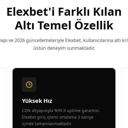
Elexbet'i Farklı Kılan
Altı Temel Özellik
apı ve 2026 güncellemeleriyle Elexbet, kullanıcılarına altı kr
üstün deneyim sunmaktadır.
Yüksek Hız
CDN altyapısıyla %99.9 uptime garantisi.
Elexbet giriş işlemi ortalama 3 saniye
içinde tamamlanmaktadır.