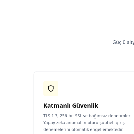
Güçlü alty
Katmanlı Güvenlik
TLS 1.3, 256-bit SSL ve bağımsız denetimler.
Yapay zeka anomali motoru şüpheli giriş
denemelerini otomatik engellemektedir.