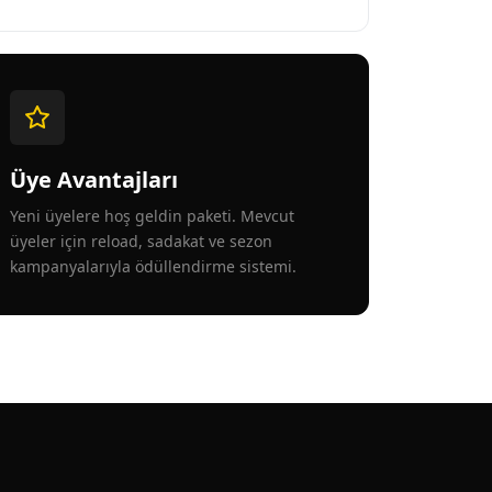
Üye Avantajları
Yeni üyelere hoş geldin paketi. Mevcut
üyeler için reload, sadakat ve sezon
kampanyalarıyla ödüllendirme sistemi.