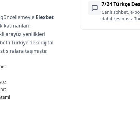
7/24 Türkçe De
Canlı sohbet, e-p
k güncellemeyle
Elexbet
dahil kesintisiz T
ik katmanları,
li arayüz yenilikleri
et'i Türkiye'deki dijital
t sıralara taşımıştır.
met
yüz
nıt
ntemi