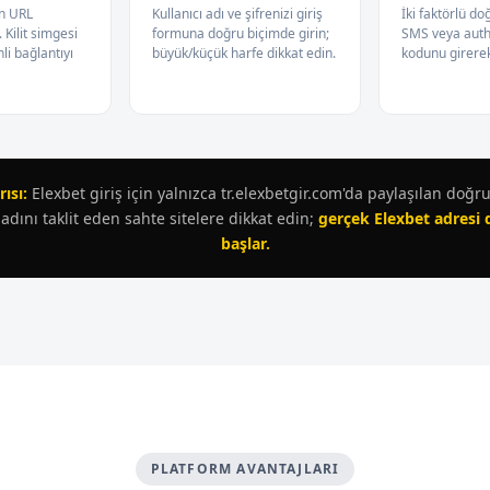
n URL
Kullanıcı adı ve şifrenizi giriş
İki faktörlü d
Kilit simgesi
formuna doğru biçimde girin;
SMS veya auth
nli bağlantıyı
büyük/küçük harfe dikkat edin.
kodunu girere
ısı:
Elexbet giriş için yalnızca tr.elexbetgir.com'da paylaşılan doğr
 adını taklit eden sahte sitelere dikkat edin;
gerçek Elexbet adresi d
başlar.
PLATFORM AVANTAJLARI