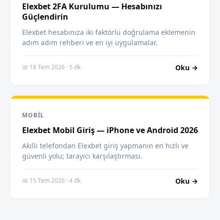
Elexbet 2FA Kurulumu — Hesabınızı
Güçlendirin
Elexbet hesabınıza iki faktörlü doğrulama eklemenin
adım adım rehberi ve en iyi uygulamalar.
Oku →
📅 18 Tem 2026 · 5 dk
MOBIL
Elexbet Mobil Giriş — iPhone ve Android 2026
Akıllı telefondan Elexbet giriş yapmanın en hızlı ve
güvenli yolu; tarayıcı karşılaştırması.
Oku →
📅 15 Tem 2026 · 4 dk