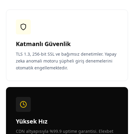
Katmanlı Güvenlik
TLS 1.3, 256-bit SSL ve bağımsız denetimler. Yapay
zeka anomali motoru şüpheli giriş denemelerini
otomatik engellemektedir.
Yüksek Hız
CDN altyapısıyla %99.9 uptime garantisi. Elexbet