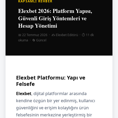
KAPSAMLI REHBER
Elexbet 2026: Platform Yapısı,
Güvenli Giriş Yöntemleri ve
Hesap Yönetimi
📅 22 Temmuz 2026 · ✍ Elexbet Editörü · ⏱ 11 dk
okuma · 🔄 Güncel
Elexbet Platformu: Yapı ve
Felsefe
Elexbet
, dijital platformlar arasında
kendine özgün bir yer edinmiş, kullanıcı
güvenliğini ve erişim kolaylığını ürün
felsefesinin merkezine yerleştirmiş bir