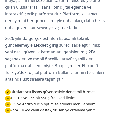
ihtiyaçlarını merkeze alan tasarım felsefesiyle öne
çıkan uluslararası lisanslı bir dijital eğlence ve
interaktif içerik platformudur. Platform, kullanıcı
deneyimini her güncellemeyle daha akıcı, daha hızlı ve
daha güvenli bir seviyeye taşımaktadır.
2026 yılında gerçekleştirilen kapsamlı teknik
güncellemeyle
Elexbet giriş
süreci sadeleştirilmiş;
yeni nesil güvenlik katmanları, genişletilmiş 2FA
seçenekleri ve mobil öncelikli arayüz yenilikleri
platforma dahil edilmiştir. Bu gelişmeler, Elexbet'i
Türkiye'deki dijital platform kullanıcılarının tercihleri
arasında üst sıralara taşımıştır.
Uluslararası lisans güvencesiyle denetimli hizmet
✓
TLS 1.3 ve 256-bit SSL şifreli veri iletimi
✓
iOS ve Android için optimize edilmiş mobil arayüz
✓
7/24 Türkçe canlı destek, 90 saniye ortalama yanıt
✓