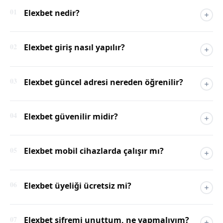
01
Elexbet nedir?
Elexbet, uluslararası lisans kapsamında faaliyet
02
Elexbet giriş nasıl yapılır?
gösteren, Türk kullanıcılara tam Türkçe arayüz ve 7/24
destek sunan dijital eğlence ve interaktif içerik
platformudur. Güvenlik odaklı altyapısı ve kesintisiz
tr.elexbetgir.com üzerinden doğrulanmış güncel
03
Elexbet güncel adresi nereden öğrenilir?
erişim altyapısıyla kullanıcı memnuniyetini öncelikli
Elexbet giriş adresini edinin. Adresi tarayıcınıza
hedef olarak benimseyen Elexbet, yıllar içinde güçlü
doğrudan yazın; URL'de kilit simgesi ve "https://"
bir üye tabanı oluşturmuştur.
olduğunu doğrulayın. Kullanıcı adı ve şifrenizi giriş
Elexbet güncel giriş adresi için tr.elexbetgir.com
04
Elexbet güvenilir midir?
formuna girin, Giriş butonuna tıklayın. 2FA aktifse
sayfasını düzenli olarak takip edin. Adres değişiklikleri
SMS ya da authenticator kodunuzu da girerek işlemi
anlık olarak güncellenmektedir. Arama motorlarından
tamamlayın.
ulaşılan sonuçlar her zaman resmi adres
Evet. Elexbet, uluslararası lisans çerçevesinde faaliyet
05
Elexbet mobil cihazlarda çalışır mı?
olmayabileceğinden, doğrulama için bu sayfayı
göstermekte olup bağımsız güvenlik denetimlerinden
kullanın ve adresi tarayıcınızda yer imi olarak
geçmektedir. 256-bit SSL şifreleme, TLS 1.3 protokolü
kaydedin.
ve yapay zeka destekli anomali tespiti, platformun
Evet. Elexbet'in 2026'da yenilenen duyarlı (responsive)
06
Elexbet üyeliği ücretsiz mi?
güvenlik standartlarını yüksek tutmaktadır.
arayüzü iOS ve Android'in tüm güncel sürümlerinde
sorunsuz çalışmaktadır. Ek uygulama indirmeye gerek
kalmadan mobil tarayıcıdan Elexbet giriş yapabilir,
Evet, Elexbet üyeliği tamamen ücretsizdir. Güncel
07
Elexbet şifremi unuttum, ne yapmalıyım?