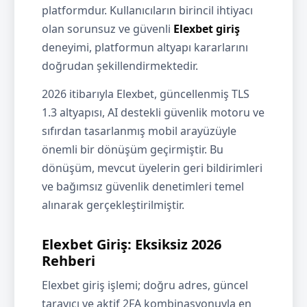
platformdur. Kullanıcıların birincil ihtiyacı
olan sorunsuz ve güvenli
Elexbet giriş
deneyimi, platformun altyapı kararlarını
doğrudan şekillendirmektedir.
2026 itibarıyla Elexbet, güncellenmiş TLS
1.3 altyapısı, AI destekli güvenlik motoru ve
sıfırdan tasarlanmış mobil arayüzüyle
önemli bir dönüşüm geçirmiştir. Bu
dönüşüm, mevcut üyelerin geri bildirimleri
ve bağımsız güvenlik denetimleri temel
alınarak gerçekleştirilmiştir.
Elexbet Giriş: Eksiksiz 2026
Rehberi
Elexbet giriş işlemi; doğru adres, güncel
tarayıcı ve aktif 2FA kombinasyonuyla en