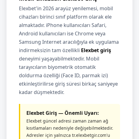
Elexbet'in 2026 arayüz yenilemesi, mobil
cihazları birinci sınıf platform olarak ele
almaktadır. iPhone kullanıcıları Safari,
Android kullanıcıları ise Chrome veya
Samsung Internet aracılığıyla ek uygulama
indirmeksizin tam özellikli
Elexbet giriş
deneyimi yaşayabilmektedir. Mobil
tarayıcıların biyometrik otomatik
doldurma özelliği (Face ID, parmak izi)
etkinleştirilirse giriş süresi birkaç saniyeye
kadar düşmektedir.
Elexbet Giriş — Önemli Uyarı:
Elexbet güncel adresi zaman zaman ağ
kısıtlamaları nedeniyle değişebilmektedir.
Adresler için yalnızca tr.elexbetgir.com'u