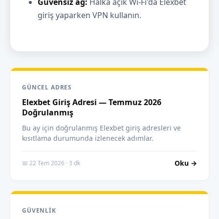
Güvensiz ağ:
Halka açık Wi-Fi'da Elexbet
giriş yaparken VPN kullanın.
GÜNCEL ADRES
Elexbet Giriş Adresi — Temmuz 2026
Doğrulanmış
Bu ay için doğrulanmış Elexbet giriş adresleri ve
kısıtlama durumunda izlenecek adımlar.
Oku →
📅 22 Tem 2026 · 3 dk
GÜVENLIK