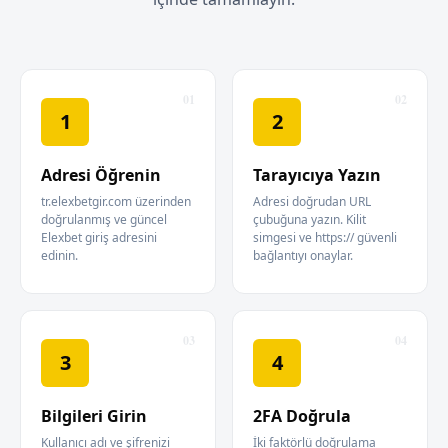
1
2
Adresi Öğrenin
Tarayıcıya Yazın
tr.elexbetgir.com üzerinden
Adresi doğrudan URL
doğrulanmış ve güncel
çubuğuna yazın. Kilit
Elexbet giriş adresini
simgesi ve https:// güvenli
edinin.
bağlantıyı onaylar.
3
4
Bilgileri Girin
2FA Doğrula
Kullanıcı adı ve şifrenizi
İki faktörlü doğrulama