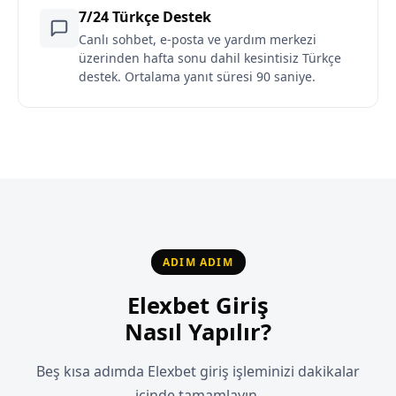
7/24 Türkçe Destek
Canlı sohbet, e-posta ve yardım merkezi
üzerinden hafta sonu dahil kesintisiz Türkçe
destek. Ortalama yanıt süresi 90 saniye.
ADIM ADIM
Elexbet Giriş
Nasıl Yapılır?
Beş kısa adımda Elexbet giriş işleminizi dakikalar
içinde tamamlayın.