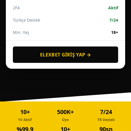
2FA
Aktif
Türkçe Destek
7/24
Min. Yaş
18+
ELEXBET GİRİŞ YAP →
10+
500K+
7/24
Yıl Aktif
Üye
TR Destek
%99.9
10+
90sn