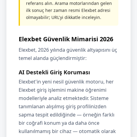
referans alın. Arama motorlarından gelen
ilk sonuç her zaman resmi Elexbet adresi
olmayabilir; URL'yi dikkatle inceleyin.
Elexbet Güvenlik Mimarisi 2026
Elexbet, 2026 yılında güvenlik altyapısını üç
temel alanda güçlendirmiştir:
AI Destekli Giriş Koruması
Elexbet'in yeni nesil güvenlik motoru, her
Elexbet giriş işlemini makine öğrenimi
modelleriyle analiz etmektedir. Sisteme
tanımlanan alışılmış giriş profilinizden
sapma tespit edildiğinde — örneğin farklı
bir coğrafi konum ya da daha önce
kullanılmamış bir cihaz — otomatik olarak