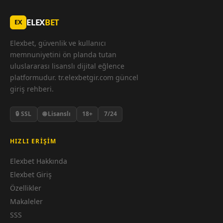
ELEX
BET
EX
Elexbet, güvenlik ve kullanıcı
memnuniyetini ön planda tutan
uluslararası lisanslı dijital eğlence
platformudur. tr.elexbetgir.com güncel
giriş rehberi.
🔒 SSL
🌐 Lisanslı
18+
7/24
HIZLI ERIŞIM
Elexbet Hakkında
Elexbet Giriş
Özellikler
Makaleler
SSS