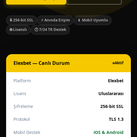
🔒 256-bit SSL
⚡ Anında Erişim
📱 Mobil Uyumlu
🌐 Lisanslı
🕐 7/24 TR Destek
Elexbet — Canlı Durum
Aktif
Platform
Elexbet
Lisans
Uluslararası
Şifreleme
256-bit SSL
Protokol
TLS 1.3
Mobil Destek
iOS & Android