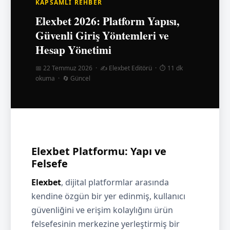
KAPSAMLI REHBER
Elexbet 2026: Platform Yapısı,
Güvenli Giriş Yöntemleri ve
Hesap Yönetimi
📅 22 Temmuz 2026 · ✍ Elexbet Editörü · ⏱ 11 dk
okuma · 🔄 Güncel
Elexbet Platformu: Yapı ve
Felsefe
Elexbet
, dijital platformlar arasında
kendine özgün bir yer edinmiş, kullanıcı
güvenliğini ve erişim kolaylığını ürün
felsefesinin merkezine yerleştirmiş bir