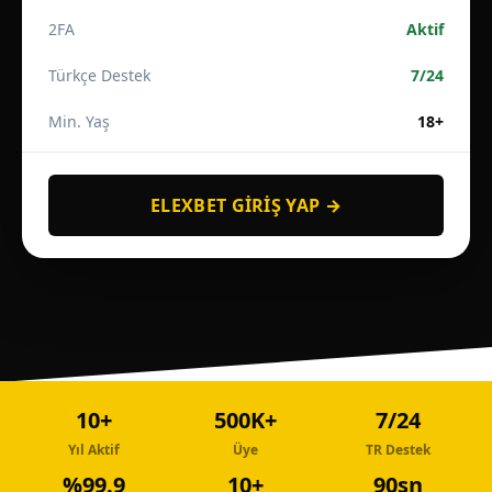
2FA
Aktif
Türkçe Destek
7/24
Min. Yaş
18+
ELEXBET GİRİŞ YAP →
10+
500K+
7/24
Yıl Aktif
Üye
TR Destek
%99.9
10+
90sn