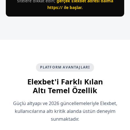
sitelere dikkat edin;
gerçek Elexbet adresi daima
https:// ile başlar.
PLATFORM AVANTAJLARI
Elexbet'i Farklı Kılan
Altı Temel Özellik
Güçlü altyapı ve 2026 güncellemeleriyle Elexbet,
kullanıcılarına altı kritik alanda üstün deneyim
sunmaktadır.