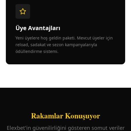
Üye Avantajları
Yeni üyelere hoş geldin paketi. Mevcut üyeler için
reload, sadakat ve sezon kampanyalarıyla
ödüllendirme sistemi.
Rakamlar Konuşuyor
Elexbet'in güvenilirliğini gösteren somut veriler