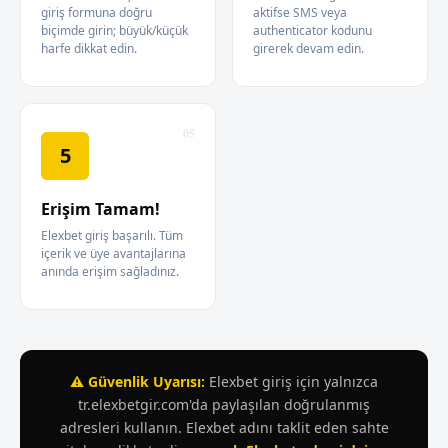
giriş formuna doğru
aktifse SMS veya
biçimde girin; büyük/küçük
authenticator kodunu
harfe dikkat edin.
girerek devam edin.
5
Erişim Tamam!
Elexbet giriş başarılı. Tüm
içerik ve üye avantajlarına
anında erişim sağladınız.
⚠ Güvenlik Uyarısı:
Elexbet giriş için yalnızca
tr.elexbetgir.com'da paylaşılan doğrulanmış
adresleri kullanın. Elexbet adını taklit eden sahte