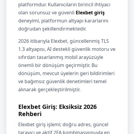
platformdur. Kullanıcıların birincil ihtiyacı
olan sorunsuz ve güvenli
Elexbet giriş
deneyimi, platformun altyapı kararlarını
doğrudan şekillendirmektedir.
2026 itibarıyla Elexbet, güncellenmiş TLS
1.3 altyapısı, AI destekli güvenlik motoru ve
sıfırdan tasarlanmış mobil arayüzüyle
önemli bir dönüşüm geçirmiştir. Bu
dönüşüm, mevcut üyelerin geri bildirimleri
ve bağımsız güvenlik denetimleri temel
alınarak gerçekleştirilmiştir.
Elexbet Giriş: Eksiksiz 2026
Rehberi
Elexbet giriş işlemi; doğru adres, güncel
tarayıcı ve aktif 2FA kombinasyonuyla en