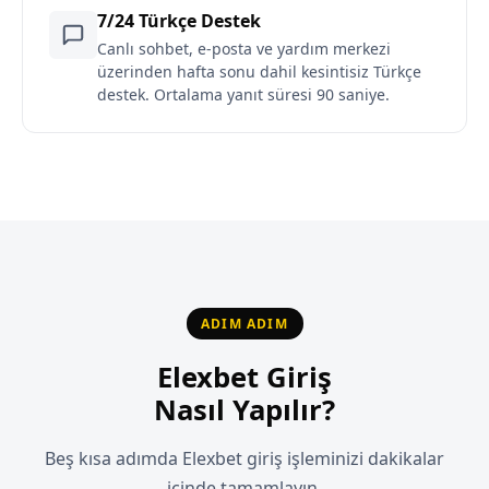
7/24 Türkçe Destek
Canlı sohbet, e-posta ve yardım merkezi
üzerinden hafta sonu dahil kesintisiz Türkçe
destek. Ortalama yanıt süresi 90 saniye.
ADIM ADIM
Elexbet Giriş
Nasıl Yapılır?
Beş kısa adımda Elexbet giriş işleminizi dakikalar
içinde tamamlayın.