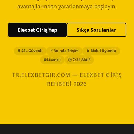
avantajlarından yararlanmaya başlayın.
Elexbet Giriş Yap
Sıkça Sorulanlar
🔒 SSL Güvenli
⚡ Anında Erişim
📱 Mobil Uyumlu
🌐 Lisanslı
🕐 7/24 Aktif
TR.ELEXBETGIR.COM — ELEXBET GİRİŞ
REHBERİ 2026