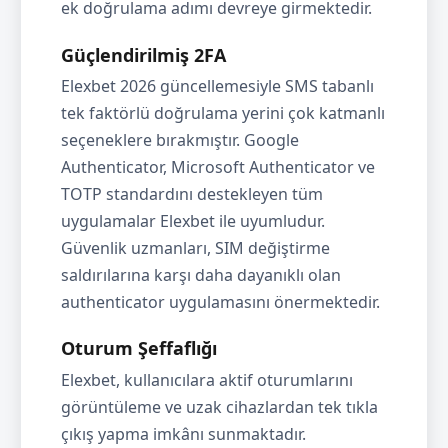
ek doğrulama adımı devreye girmektedir.
Güçlendirilmiş 2FA
Elexbet 2026 güncellemesiyle SMS tabanlı
tek faktörlü doğrulama yerini çok katmanlı
seçeneklere bırakmıştır. Google
Authenticator, Microsoft Authenticator ve
TOTP standardını destekleyen tüm
uygulamalar Elexbet ile uyumludur.
Güvenlik uzmanları, SIM değiştirme
saldırılarına karşı daha dayanıklı olan
authenticator uygulamasını önermektedir.
Oturum Şeffaflığı
Elexbet, kullanıcılara aktif oturumlarını
görüntüleme ve uzak cihazlardan tek tıkla
çıkış yapma imkânı sunmaktadır.