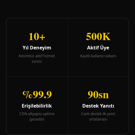
10+
500K
Yıl Deneyim
Aktif Üye
Kesintisiz aktif hizmet
Kayıtlı kullanıcı tabanı
süresi
%99.9
90sn
Erişilebilirlik
Destek Yanıtı
CDN altyapısı uptime
Canlı destek ilk yanıt
garantisi
ortalaması