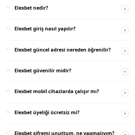
01
Elexbet nedir?
Elexbet, uluslararası lisans kapsamında faaliyet
02
Elexbet giriş nasıl yapılır?
gösteren, Türk kullanıcılara tam Türkçe arayüz ve 7/24
destek sunan dijital eğlence ve interaktif içerik
platformudur. Güvenlik odaklı altyapısı ve kesintisiz
tr.elexbetgir.com üzerinden doğrulanmış güncel
03
Elexbet güncel adresi nereden öğrenilir?
erişim altyapısıyla kullanıcı memnuniyetini öncelikli
Elexbet giriş adresini edinin. Adresi tarayıcınıza
hedef olarak benimseyen Elexbet, yıllar içinde güçlü
doğrudan yazın; URL'de kilit simgesi ve "https://"
bir üye tabanı oluşturmuştur.
olduğunu doğrulayın. Kullanıcı adı ve şifrenizi giriş
Elexbet güncel giriş adresi için tr.elexbetgir.com
04
Elexbet güvenilir midir?
formuna girin, Giriş butonuna tıklayın. 2FA aktifse
sayfasını düzenli olarak takip edin. Adres değişiklikleri
SMS ya da authenticator kodunuzu da girerek işlemi
anlık olarak güncellenmektedir. Arama motorlarından
tamamlayın.
ulaşılan sonuçlar her zaman resmi adres
Evet. Elexbet, uluslararası lisans çerçevesinde faaliyet
05
Elexbet mobil cihazlarda çalışır mı?
olmayabileceğinden, doğrulama için bu sayfayı
göstermekte olup bağımsız güvenlik denetimlerinden
kullanın ve adresi tarayıcınızda yer imi olarak
geçmektedir. 256-bit SSL şifreleme, TLS 1.3 protokolü
kaydedin.
ve yapay zeka destekli anomali tespiti, platformun
Evet. Elexbet'in 2026'da yenilenen duyarlı (responsive)
06
Elexbet üyeliği ücretsiz mi?
güvenlik standartlarını yüksek tutmaktadır.
arayüzü iOS ve Android'in tüm güncel sürümlerinde
sorunsuz çalışmaktadır. Ek uygulama indirmeye gerek
kalmadan mobil tarayıcıdan Elexbet giriş yapabilir,
Evet, Elexbet üyeliği tamamen ücretsizdir. Güncel
07
Elexbet şifremi unuttum, ne yapmalıyım?