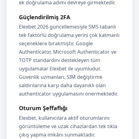
ek doğrulama adımı devreye girmektedir.
Güçlendirilmiş 2FA
Elexbet 2026 güncellemesiyle SMS tabanlı
tek faktörlü doğrulama yerini çok katmanlı
seçeneklere bırakmıştır. Google
Authenticator, Microsoft Authenticator ve
TOTP standardını destekleyen tüm
uygulamalar Elexbet ile uyumludur.
Güvenlik uzmanları, SIM değiştirme
saldırılarına karşı daha dayanıklı olan
authenticator uygulamasını önermektedir.
Oturum Şeffaflığı
Elexbet, kullanıcılara aktif oturumlarını
görüntüleme ve uzak cihazlardan tek tıkla
çıkış yapma imkânı sunmaktadır.