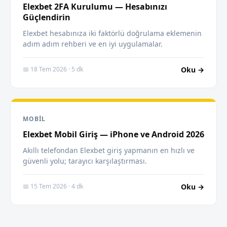
Elexbet 2FA Kurulumu — Hesabınızı
Güçlendirin
Elexbet hesabınıza iki faktörlü doğrulama eklemenin
adım adım rehberi ve en iyi uygulamalar.
Oku →
📅 18 Tem 2026 · 5 dk
MOBIL
Elexbet Mobil Giriş — iPhone ve Android 2026
Akıllı telefondan Elexbet giriş yapmanın en hızlı ve
güvenli yolu; tarayıcı karşılaştırması.
Oku →
📅 15 Tem 2026 · 4 dk