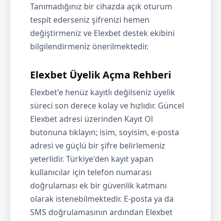
Tanımadığınız bir cihazda açık oturum
tespit ederseniz şifrenizi hemen
değiştirmeniz ve Elexbet destek ekibini
bilgilendirmeniz önerilmektedir.
Elexbet Üyelik Açma Rehberi
Elexbet'e henüz kayıtlı değilseniz üyelik
süreci son derece kolay ve hızlıdır. Güncel
Elexbet adresi üzerinden Kayıt Ol
butonuna tıklayın; isim, soyisim, e-posta
adresi ve güçlü bir şifre belirlemeniz
yeterlidir. Türkiye'den kayıt yapan
kullanıcılar için telefon numarası
doğrulaması ek bir güvenlik katmanı
olarak istenebilmektedir. E-posta ya da
SMS doğrulamasının ardından Elexbet