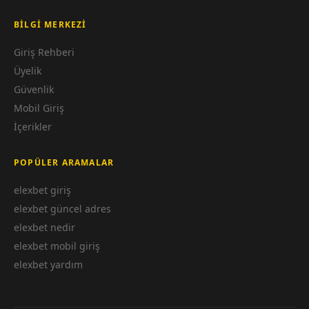
BILGI MERKEZI
Giriş Rehberi
Üyelik
Güvenlik
Mobil Giriş
İçerikler
POPÜLER ARAMALAR
elexbet giriş
elexbet güncel adres
elexbet nedir
elexbet mobil giriş
elexbet yardım