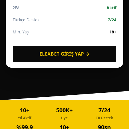
2FA
Aktif
Türkçe Destek
7/24
Min. Yaş
18+
ELEXBET GİRİŞ YAP →
10+
500K+
7/24
Yıl Aktif
Üye
TR Destek
%99.9
10+
90sn