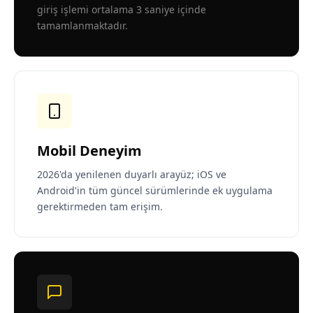
giriş işlemi ortalama 3 saniye içinde
tamamlanmaktadır.
Mobil Deneyim
2026'da yenilenen duyarlı arayüz; iOS ve
Android'in tüm güncel sürümlerinde ek uygulama
gerektirmeden tam erişim.