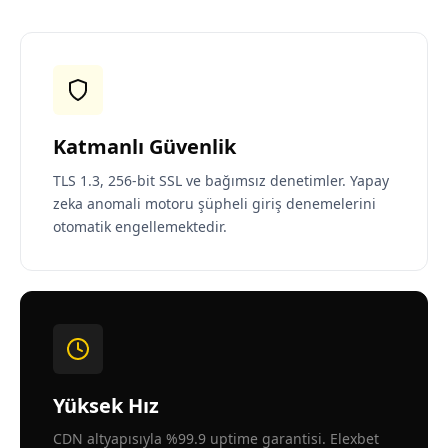
Katmanlı Güvenlik
TLS 1.3, 256-bit SSL ve bağımsız denetimler. Yapay
zeka anomali motoru şüpheli giriş denemelerini
otomatik engellemektedir.
Yüksek Hız
CDN altyapısıyla %99.9 uptime garantisi. Elexbet