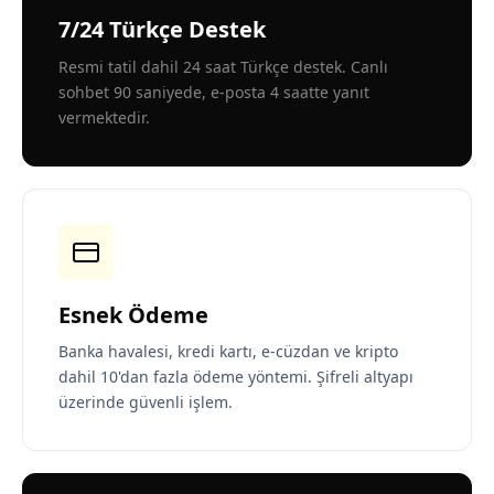
7/24 Türkçe Destek
Resmi tatil dahil 24 saat Türkçe destek. Canlı
sohbet 90 saniyede, e-posta 4 saatte yanıt
vermektedir.
Esnek Ödeme
Banka havalesi, kredi kartı, e-cüzdan ve kripto
dahil 10'dan fazla ödeme yöntemi. Şifreli altyapı
üzerinde güvenli işlem.