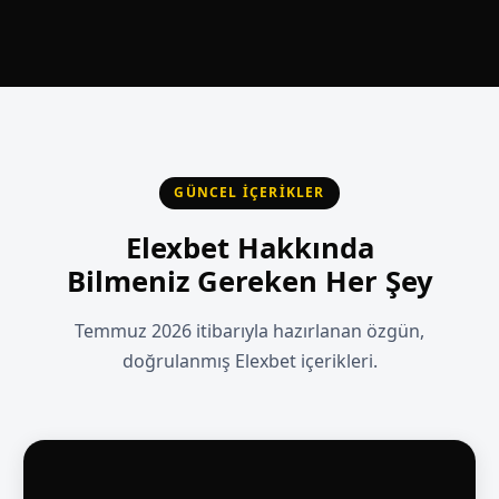
GÜNCEL İÇERIKLER
Elexbet Hakkında
Bilmeniz Gereken Her Şey
Temmuz 2026 itibarıyla hazırlanan özgün,
doğrulanmış Elexbet içerikleri.