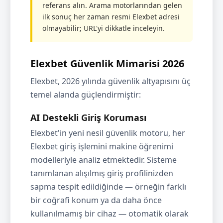
referans alın. Arama motorlarından gelen
ilk sonuç her zaman resmi Elexbet adresi
olmayabilir; URL'yi dikkatle inceleyin.
Elexbet Güvenlik Mimarisi 2026
Elexbet, 2026 yılında güvenlik altyapısını üç
temel alanda güçlendirmiştir:
AI Destekli Giriş Koruması
Elexbet'in yeni nesil güvenlik motoru, her
Elexbet giriş işlemini makine öğrenimi
modelleriyle analiz etmektedir. Sisteme
tanımlanan alışılmış giriş profilinizden
sapma tespit edildiğinde — örneğin farklı
bir coğrafi konum ya da daha önce
kullanılmamış bir cihaz — otomatik olarak