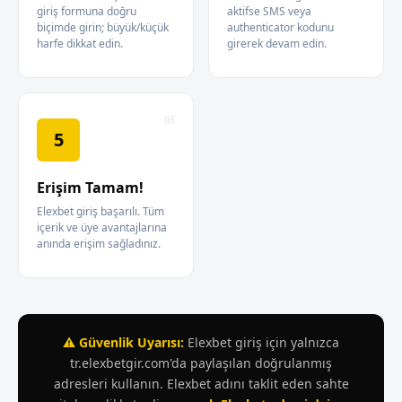
giriş formuna doğru
aktifse SMS veya
biçimde girin; büyük/küçük
authenticator kodunu
harfe dikkat edin.
girerek devam edin.
5
Erişim Tamam!
Elexbet giriş başarılı. Tüm
içerik ve üye avantajlarına
anında erişim sağladınız.
⚠ Güvenlik Uyarısı:
Elexbet giriş için yalnızca
tr.elexbetgir.com'da paylaşılan doğrulanmış
adresleri kullanın. Elexbet adını taklit eden sahte