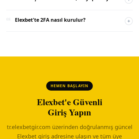
tüm özelliklere erişebilirsiniz.
adres üzerinden Kayıt Ol butonuna tıklayın, formu
doldurun ve e-posta veya SMS doğrulamasını
tamamlayın. Hesabınız hemen aktif olur ve hoş geldin
Elexbet giriş ekranındaki "Şifremi Unuttum"
08
Elexbet'te 2FA nasıl kurulur?
avantajlarına anında kavuşursunuz.
bağlantısına tıklayın. Üyelik e-posta adresinize
sıfırlama bağlantısı gönderilecektir. Bağlantı 15 dakika
geçerlidir. E-posta gelmezse spam klasörünüzü
Elexbet hesabınıza giriş yapın, sağ üstteki profil
kontrol edin; sorun devam ederse Elexbet canlı
menüsünden Güvenlik Ayarları'na gidin ve İki Faktörlü
desteğe başvurun.
Doğrulama seçeneğini aktif hale getirin. SMS veya
authenticator uygulama seçeneklerinden birini tercih
edin. SMS'e kıyasla authenticator uygulaması (Google,
Microsoft) SIM swap saldırılarına karşı çok daha
güvenlidir.
HEMEN BAŞLAYIN
Elexbet'e Güvenli
Giriş Yapın
tr.elexbetgir.com üzerinden doğrulanmış güncel
Elexbet giriş adresine ulaşın ve tüm üye