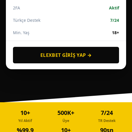
2FA
Aktif
Türkçe Destek
7/24
Min. Yaş
18+
ELEXBET GİRİŞ YAP →
10+
500K+
7/24
Yıl Aktif
Üye
TR Destek
%99.9
10+
90sn