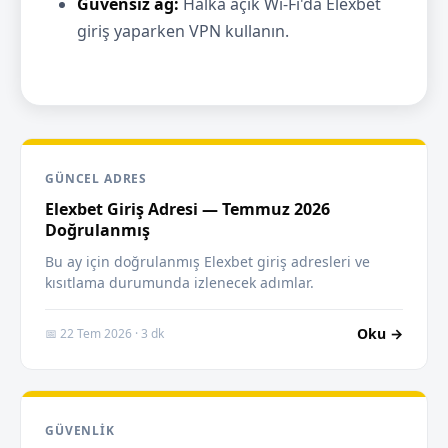
Güvensiz ağ:
Halka açık Wi-Fi'da Elexbet
giriş yaparken VPN kullanın.
GÜNCEL ADRES
Elexbet Giriş Adresi — Temmuz 2026
Doğrulanmış
Bu ay için doğrulanmış Elexbet giriş adresleri ve
kısıtlama durumunda izlenecek adımlar.
Oku →
📅 22 Tem 2026 · 3 dk
GÜVENLIK