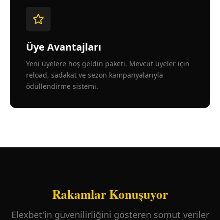
Üye Avantajları
Yeni üyelere hoş geldin paketi. Mevcut üyeler için
reload, sadakat ve sezon kampanyalarıyla
ödüllendirme sistemi.
Rakamlar Konuşuyor
Elexbet'in güvenilirliğini gösteren somut veriler