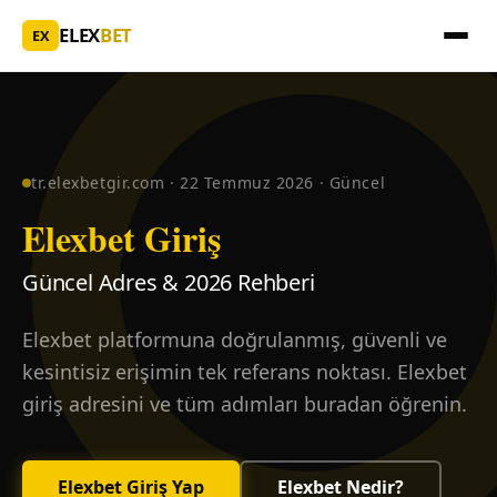
ELEX
BET
EX
tr.elexbetgir.com · 22 Temmuz 2026 · Güncel
Elexbet Giriş
Güncel Adres & 2026 Rehberi
Elexbet platformuna doğrulanmış, güvenli ve
kesintisiz erişimin tek referans noktası. Elexbet
giriş adresini ve tüm adımları buradan öğrenin.
Elexbet Giriş Yap
Elexbet Nedir?