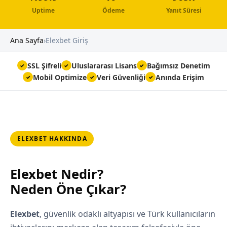
Uptime
Ödeme
Yanıt Süresi
Ana Sayfa
›
Elexbet Giriş
SSL Şifreli
Uluslararası Lisans
Bağımsız Denetim
✓
✓
✓
Mobil Optimize
Veri Güvenliği
Anında Erişim
✓
✓
✓
ELEXBET HAKKINDA
Elexbet Nedir?
Neden Öne Çıkar?
Elexbet
, güvenlik odaklı altyapısı ve Türk kullanıcıların