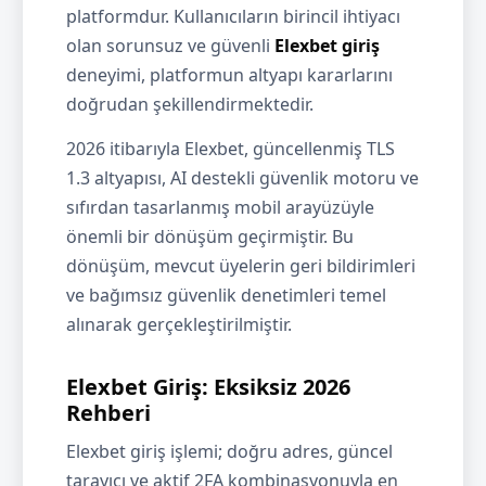
platformdur. Kullanıcıların birincil ihtiyacı
olan sorunsuz ve güvenli
Elexbet giriş
deneyimi, platformun altyapı kararlarını
doğrudan şekillendirmektedir.
2026 itibarıyla Elexbet, güncellenmiş TLS
1.3 altyapısı, AI destekli güvenlik motoru ve
sıfırdan tasarlanmış mobil arayüzüyle
önemli bir dönüşüm geçirmiştir. Bu
dönüşüm, mevcut üyelerin geri bildirimleri
ve bağımsız güvenlik denetimleri temel
alınarak gerçekleştirilmiştir.
Elexbet Giriş: Eksiksiz 2026
Rehberi
Elexbet giriş işlemi; doğru adres, güncel
tarayıcı ve aktif 2FA kombinasyonuyla en