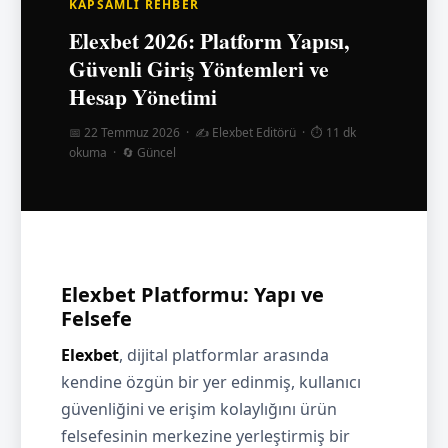
KAPSAMLI REHBER
Elexbet 2026: Platform Yapısı,
Güvenli Giriş Yöntemleri ve
Hesap Yönetimi
📅 22 Temmuz 2026 · ✍ Elexbet Editörü · ⏱ 11 dk
okuma · 🔄 Güncel
Elexbet Platformu: Yapı ve
Felsefe
Elexbet
, dijital platformlar arasında
kendine özgün bir yer edinmiş, kullanıcı
güvenliğini ve erişim kolaylığını ürün
felsefesinin merkezine yerleştirmiş bir