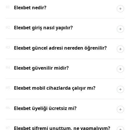
01
Elexbet nedir?
Elexbet, uluslararası lisans kapsamında faaliyet
02
Elexbet giriş nasıl yapılır?
gösteren, Türk kullanıcılara tam Türkçe arayüz ve 7/24
destek sunan dijital eğlence ve interaktif içerik
platformudur. Güvenlik odaklı altyapısı ve kesintisiz
tr.elexbetgir.com üzerinden doğrulanmış güncel
03
Elexbet güncel adresi nereden öğrenilir?
erişim altyapısıyla kullanıcı memnuniyetini öncelikli
Elexbet giriş adresini edinin. Adresi tarayıcınıza
hedef olarak benimseyen Elexbet, yıllar içinde güçlü
doğrudan yazın; URL'de kilit simgesi ve "https://"
bir üye tabanı oluşturmuştur.
olduğunu doğrulayın. Kullanıcı adı ve şifrenizi giriş
Elexbet güncel giriş adresi için tr.elexbetgir.com
04
Elexbet güvenilir midir?
formuna girin, Giriş butonuna tıklayın. 2FA aktifse
sayfasını düzenli olarak takip edin. Adres değişiklikleri
SMS ya da authenticator kodunuzu da girerek işlemi
anlık olarak güncellenmektedir. Arama motorlarından
tamamlayın.
ulaşılan sonuçlar her zaman resmi adres
Evet. Elexbet, uluslararası lisans çerçevesinde faaliyet
05
Elexbet mobil cihazlarda çalışır mı?
olmayabileceğinden, doğrulama için bu sayfayı
göstermekte olup bağımsız güvenlik denetimlerinden
kullanın ve adresi tarayıcınızda yer imi olarak
geçmektedir. 256-bit SSL şifreleme, TLS 1.3 protokolü
kaydedin.
ve yapay zeka destekli anomali tespiti, platformun
Evet. Elexbet'in 2026'da yenilenen duyarlı (responsive)
06
Elexbet üyeliği ücretsiz mi?
güvenlik standartlarını yüksek tutmaktadır.
arayüzü iOS ve Android'in tüm güncel sürümlerinde
sorunsuz çalışmaktadır. Ek uygulama indirmeye gerek
kalmadan mobil tarayıcıdan Elexbet giriş yapabilir,
Evet, Elexbet üyeliği tamamen ücretsizdir. Güncel
07
Elexbet şifremi unuttum, ne yapmalıyım?