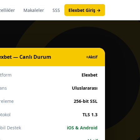
ellikler
Makaleler
SSS
Elexbet Giriş →
exbet — Canlı Durum
Aktif
atform
Elexbet
sans
Uluslararası
freleme
256-bit SSL
otokol
TLS 1.3
bil Destek
iOS & Android