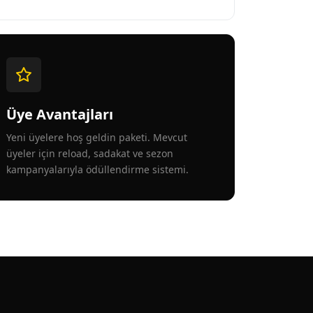
Üye Avantajları
Yeni üyelere hoş geldin paketi. Mevcut
üyeler için reload, sadakat ve sezon
kampanyalarıyla ödüllendirme sistemi.