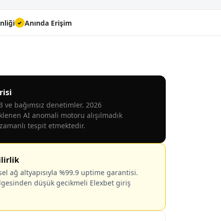
nliği
Anında Erişim
✓
isi
.3 ve bağımsız denetimler. 2026
klenen AI anomali motoru alışılmadık
 zamanlı tespit etmektedir.
lirlik
el ağ altyapısıyla %99.9 uptime garantisi.
lgesinden düşük gecikmeli Elexbet giriş