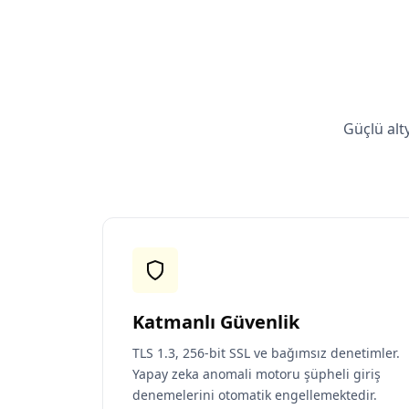
Güçlü alty
Katmanlı Güvenlik
TLS 1.3, 256-bit SSL ve bağımsız denetimler.
Yapay zeka anomali motoru şüpheli giriş
denemelerini otomatik engellemektedir.