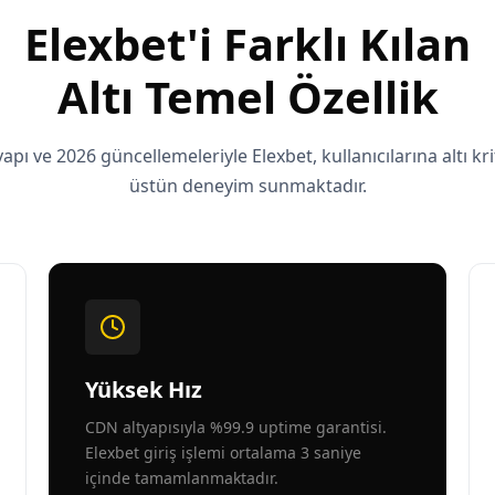
Elexbet'i Farklı Kılan
Altı Temel Özellik
apı ve 2026 güncellemeleriyle Elexbet, kullanıcılarına altı kr
üstün deneyim sunmaktadır.
Yüksek Hız
CDN altyapısıyla %99.9 uptime garantisi.
Elexbet giriş işlemi ortalama 3 saniye
içinde tamamlanmaktadır.