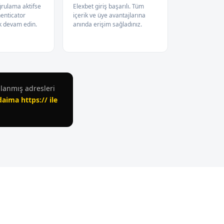
oğrulama aktifse
Elexbet giriş başarılı. Tüm
enticator
içerik ve üye avantajlarına
k devam edin.
anında erişim sağladınız.
ulanmış adresleri
aima https:// ile