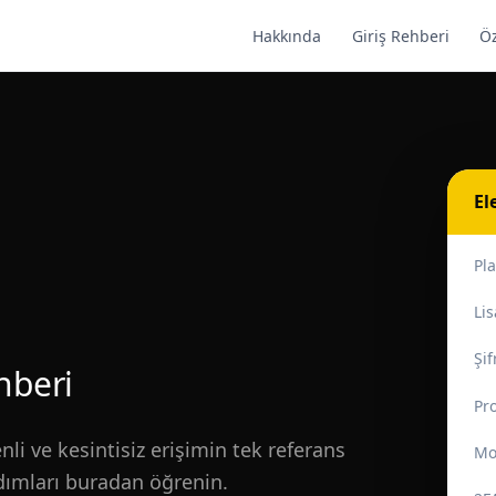
Hakkında
Giriş Rehberi
Öz
El
Pl
Li
Şi
hberi
Pr
i ve kesintisiz erişimin tek referans
Mo
adımları buradan öğrenin.