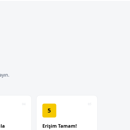
ayın.
5
la
Erişim Tamam!