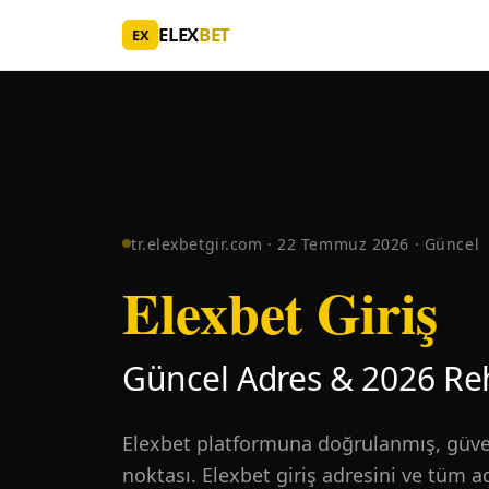
ELEX
BET
EX
tr.elexbetgir.com · 22 Temmuz 2026 · Güncel
Elexbet Giriş
Güncel Adres & 2026 Re
Elexbet platformuna doğrulanmış, güvenl
noktası. Elexbet giriş adresini ve tüm 